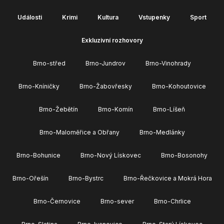
Události
Krimi
Kultura
Vstupenky
Sport
Exkluzivní rozhovory
Brno-střed
Brno-Jundrov
Brno-Vinohrady
Brno-Kníničky
Brno-Žabovřesky
Brno-Kohoutovice
Brno-Žebětín
Brno-Komín
Brno-Líšeň
Brno-Maloměřice a Obřany
Brno-Medlánky
Brno-Bohunice
Brno-Nový Lískovec
Brno-Bosonohy
Brno-Ořešín
Brno-Bystrc
Brno-Řečkovice a Mokrá Hora
Brno-Černovice
Brno-sever
Brno-Chrlice