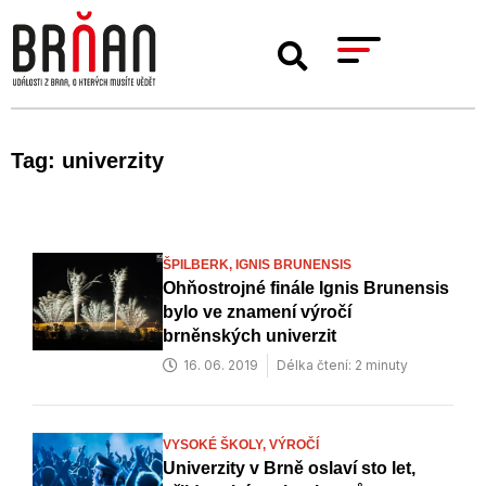
Tag: univerzity
ŠPILBERK,
IGNIS BRUNENSIS
Ohňostrojné finále Ignis Brunensis
bylo ve znamení výročí
brněnských univerzit
16. 06. 2019
Délka čtení: 2 minuty
VYSOKÉ ŠKOLY,
VÝROČÍ
Univerzity v Brně oslaví sto let,