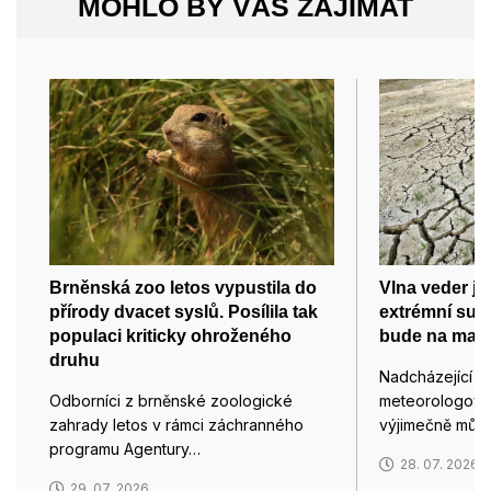
MOHLO BY VÁS ZAJÍMAT
Brněnská zoo letos vypustila do
Vlna veder je
přírody dvacet syslů. Posílila tak
extrémní such
populaci kriticky ohroženého
bude na max
druhu
Nadcházející vl
Odborníci z brněnské zoologické
meteorologové 
zahrady letos v rámci záchranného
výjimečně můž
programu Agentury…
28. 07. 2026
29. 07. 2026