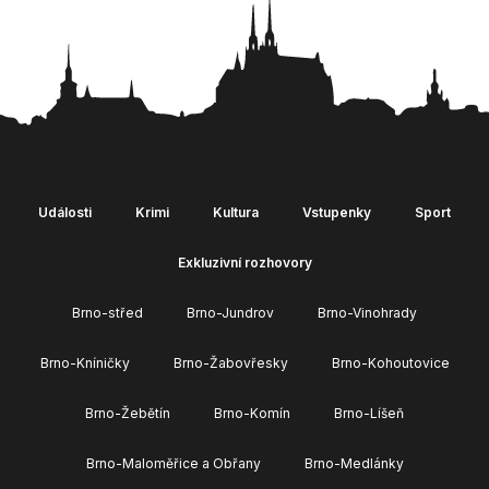
Události
Krimi
Kultura
Vstupenky
Sport
Exkluzivní rozhovory
Brno-střed
Brno-Jundrov
Brno-Vinohrady
Brno-Kníničky
Brno-Žabovřesky
Brno-Kohoutovice
Brno-Žebětín
Brno-Komín
Brno-Líšeň
Brno-Maloměřice a Obřany
Brno-Medlánky