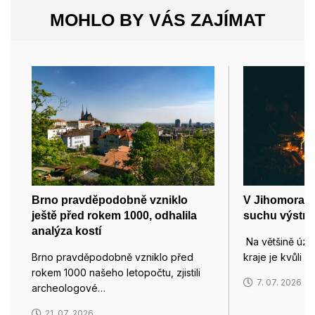
MOHLO BY VÁS ZAJÍMAT
Brno pravděpodobně vzniklo
V Jihomoravsk
ještě před rokem 1000, odhalila
suchu výstra
analýza kostí
Na většině úz
Brno pravděpodobně vzniklo před
kraje je kvůli 
rokem 1000 našeho letopočtu, zjistili
7. 07. 2026
archeologové…
21. 07. 2026