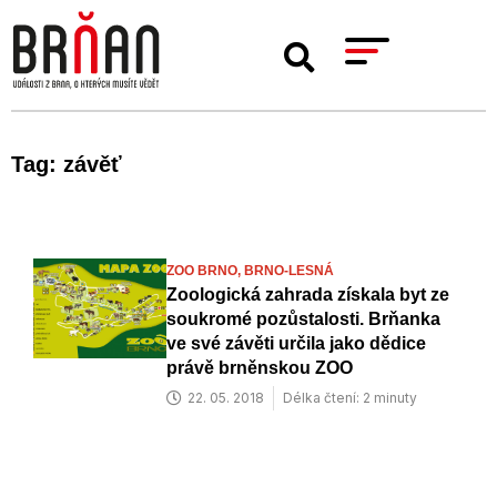
Tag: závěť
ZOO BRNO,
BRNO-LESNÁ
Zoologická zahrada získala byt ze
soukromé pozůstalosti. Brňanka
ve své závěti určila jako dědice
právě brněnskou ZOO
22. 05. 2018
Délka čtení: 2 minuty