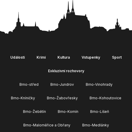
Události
Krimi
Kultura
Vstupenky
Sport
Exkluzivní rozhovory
Brno-střed
Brno-Jundrov
Brno-Vinohrady
Brno-Kníničky
Brno-Žabovřesky
Brno-Kohoutovice
Brno-Žebětín
Brno-Komín
Brno-Líšeň
Brno-Maloměřice a Obřany
Brno-Medlánky