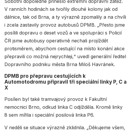
Sobotní dopoledne přineslo extrémní dopravní zátěž.
V ranních hodinách se tvořily dlouhé kolony jak od
dálnice, tak od Brna, a ty výrazně zpomalily a na chvíli
i zcela zastavily provoz autobusů DPMB. „Přesto jsme
posílili dopravu o deset vozů a ve spolupráci s Policií
ČR jsme autobusy operativně nechali projíždět
protisměrem, abychom cestující na místo konání akce
přepravili co možná nejrychleji,“ uvedl generální ředitel
Dopravního podniku města Brna Miloš Havránek.
DPMB pro přepravu cestujících k
Automotodromu připravil tři speciální linky P, C a
X
Posílen byl také tramvajový provoz k Fakultní
nemocnici Brno, odkud linka C odjížděla. Kromě linky
8 sem mířila i speciální posilová linka P6.
V neděli se situace výrazně zklidnila. „Děkujeme všem,