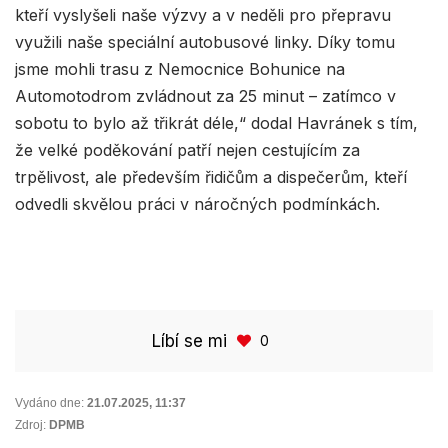
kteří vyslyšeli naše výzvy a v neděli pro přepravu
využili naše speciální autobusové linky. Díky tomu
jsme mohli trasu z Nemocnice Bohunice na
Automotodrom zvládnout za 25 minut – zatímco v
sobotu to bylo až třikrát déle,“ dodal Havránek s tím,
že velké poděkování patří nejen cestujícím za
trpělivost, ale především řidičům a dispečerům, kteří
odvedli skvělou práci v náročných podmínkách.
Líbí se mi
0
Vydáno dne:
21.07.2025
,
11:37
Zdroj:
DPMB