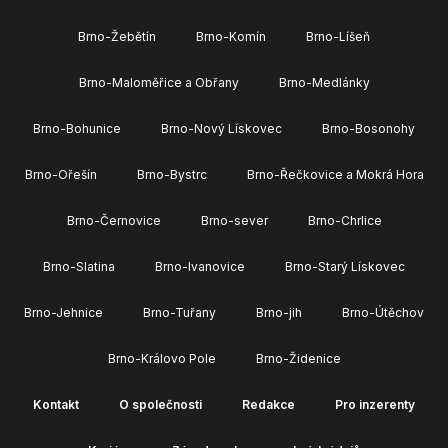
Brno-Žebětín
Brno-Komín
Brno-Líšeň
Brno-Maloměřice a Obřany
Brno-Medlánky
Brno-Bohunice
Brno-Nový Lískovec
Brno-Bosonohy
Brno-Ořešín
Brno-Bystrc
Brno-Řečkovice a Mokrá Hora
Brno-Černovice
Brno-sever
Brno-Chrlice
Brno-Slatina
Brno-Ivanovice
Brno-Starý Lískovec
Brno-Jehnice
Brno-Tuřany
Brno-jih
Brno-Útěchov
Brno-Královo Pole
Brno-Židenice
Kontakt
O společnosti
Redakce
Pro inzerenty