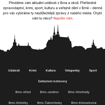
Přinášíme vám aktuální události z Brna a okolí. Přehledné
zpravodajství, krimi, sport, kulturu a veřejné dění v Brně – denně
pro vás vybíráme ty nejdůležitější zprávy z našeho města. Chybí
vám tu něco?
Napište nám
.
Události
Krimi
Kultura
Vstupenky
Sport
Exkluzivní rozhovory
Brno-střed
Brno-Jundrov
Brno-Vinohrady
Brno-Kníničky
Brno-Žabovřesky
Brno-Kohoutovice