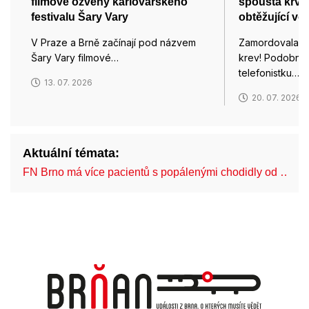
filmové ozvěny karlovarského
spousta krve,
festivalu Šary Vary
obtěžující vo
V Praze a Brně začínají pod názvem
Zamordovala js
Šary Vary filmové…
krev! Podobným
telefonistku…
13. 07. 2026
20. 07. 2026
Aktuální témata:
FN Brno má více pacientů s popálenými chodidly od …