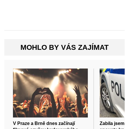
MOHLO BY VÁS ZAJÍMAT
V Praze a Brně dnes začínají
Zabila jsem m