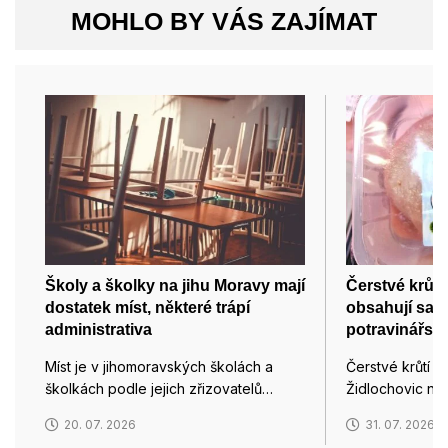
MOHLO BY VÁS ZAJÍMAT
Školy a školky na jihu Moravy mají
Čerstvé krůtí
dostatek míst, některé trápí
obsahují salm
administrativa
potravinářsk
Míst je v jihomoravských školách a
Čerstvé krůtí p
školkách podle jejich zřizovatelů…
Židlochovic na
20. 07. 2026
31. 07. 2026