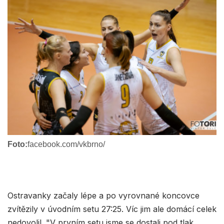
Foto:
facebook.com/vkbrno/
Ostravanky začaly lépe a po vyrovnané koncovce
zvítězily v úvodním setu 27:25. Víc jim ale domácí celek
nedovolil. "V prvním setu jsme se dostali pod tlak