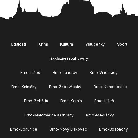
Události
Krimi
Kultura
Vstupenky
Sport
Exkluzivní rozhovory
Brno-střed
Brno-Jundrov
Brno-Vinohrady
Brno-Kníničky
Brno-Žabovřesky
Brno-Kohoutovice
Brno-Žebětín
Brno-Komín
Brno-Líšeň
Brno-Maloměřice a Obřany
Brno-Medlánky
Brno-Bohunice
Brno-Nový Lískovec
Brno-Bosonohy