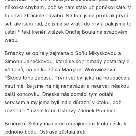
několika chybami, což se nám stalo už poněkolikáté. V
tu chvíli ztrácíme odvahu. Na tom jsme prohráli první
set, ale jsem rád, že jsme se vrátili do hry a pak jsme to
ustáli," řekl trenér vítězek Ondřej Boula na svazovém
webu.
Brňanky se opíraly zejména o Soňu Mikyskovou a
Simonu Janečkovou, které se dohromady postaraly o
41 bodů, na bloku zářila Margaret Wolowiczová.
"Škoda toho zápasu. První set byl jako na houpačce a
mrzí mě, že jsme na něj nenavázali a neurvali nějakou
další koncovku. Dneska nás domácí tým odtáhl
servisem a my jsme byli málo důrazní v útoku, což
rozhodlo," uznal kouč Ostravy Zdeněk Pommer.
Brněnské Šelmy mají před obhájkyněmi titulu náskok
jednoho bodu, Ostrava zůstala třetí.