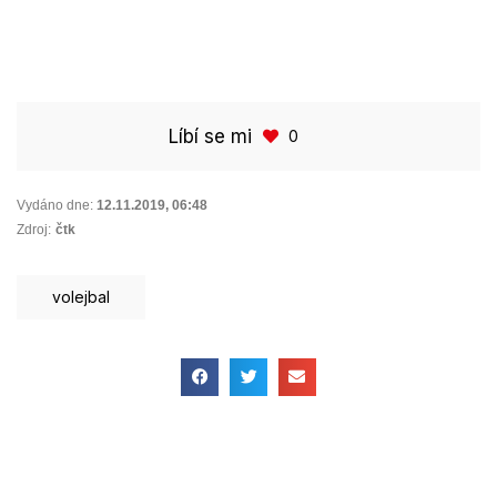
Líbí se mi
0
Vydáno dne:
12.11.2019
,
06:48
Zdroj:
čtk
volejbal