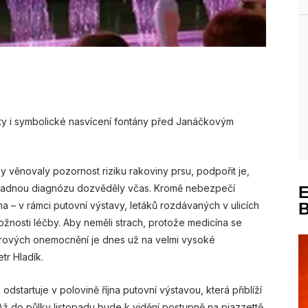
rty i symbolické nasvícení fontány před Janáčkovým
y věnovaly pozornost riziku rakoviny prsu, podpořit je,
padnou diagnózu dozvěděly včas. Kromě nebezpečí
a – v rámci putovní výstavy, letáků rozdávaných v ulicích
ožnosti léčby. Aby neměli strach, protože medicína se
ových onemocnění je dnes už na velmi vysoké
tr Hladík.
artuje v polovině října putovní výstavou, která přiblíží
ž do půlky listopadu bude k vidění postupně na piazzettě