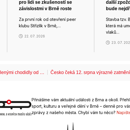
pro lidi se zkušeností se
další zpožd
závislostmi v Brně roste
bude nejdř
Za první rok od otevření peer
Stavba tzv. 
klubu Střízlík v Brně,…
která má um
vlaků…
22. 07. 2026
23. 07. 20
álenými chodidly od …
Česko čeká 12. srpna výrazné zatměn
Přinášíme vám aktuální události z Brna a okolí. Přeh
sport, kulturu a veřejné dění v Brně – denně pro vás
zprávy z našeho města. Chybí vám tu něco?
Napišt