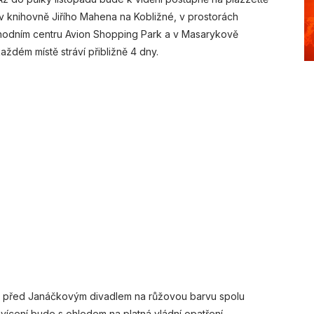
v knihovně Jiřího Mahena na Kobližné, v prostorách
chodním centru Avion Shopping Park a v Masarykově
ždém místě stráví přibližně 4 dny.
 před Janáčkovým divadlem na růžovou barvu spolu
ícení bude s ohledem na platná vládní opatření