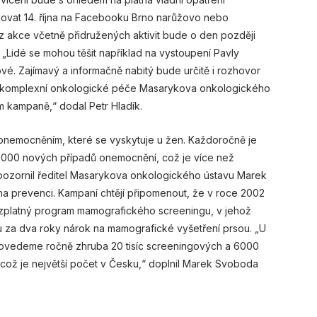
edovat 14. října na Facebooku Brno narůžovo nebo
z akce včetně přidružených aktivit bude o den později
 „Lidé se mohou těšit například na vystoupení Pavly
vé. Zajímavý a informačně nabitý bude určitě i rozhovor
ky komplexní onkologické péče Masarykova onkologického
m kampaně,“ dodal Petr Hladík.
 onemocněním, které se vyskytuje u žen. Každoročně je
 000 nových případů onemocnění, což je více než
pozornil ředitel Masarykova onkologického ústavu Marek
 na prevenci. Kampaní chtějí připomenout, že v roce 2002
ezplatný program mamografického screeningu, v jehož
 za dva roky nárok na mamografické vyšetření prsou. „U
ovedeme ročně zhruba 20 tisíc screeningových a 6000
což je největší počet v Česku,“ doplnil Marek Svoboda