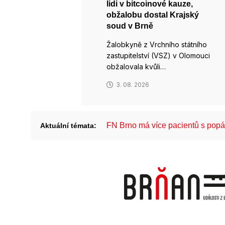
lidi v bitcoinové kauze,
obžalobu dostal Krajský
soud v Brně
Žalobkyně z Vrchního státního
zastupitelství (VSZ) v Olomouci
obžalovala kvůli…
3. 08. 2026
FN Brno má více pacientů s pop
Aktuální témata: