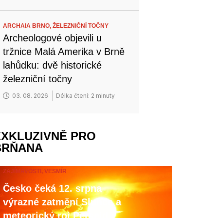
ARCHAIA BRNO,
ŽELEZNIČNÍ TOČNY
Archeologové objevili u
tržnice Malá Amerika v Brně
lahůdku: dvě historické
železniční točny
03. 08. 2026
Délka čtení: 2 minuty
EXKLUZIVNĚ PRO
BRŇANA
ZAJÍMAVOSTI,
VESMÍR
Česko čeká 12. srpna
výrazné zatmění Slunce a
meteorický roj Perseid