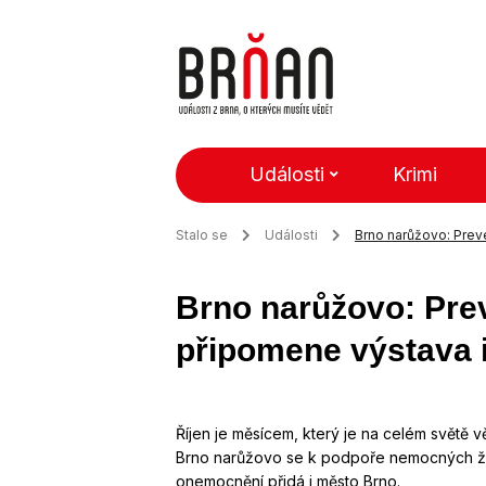
Události
Krimi
Stalo se
Události
Brno narůžovo: Prev
Brno narůžovo: Pre
připomene výstava 
Říjen je měsícem, který je na celém světě
Brno narůžovo se k podpoře nemocných ž
onemocnění přidá i město Brno.