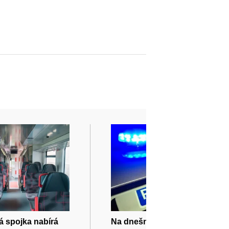
 spojka nabírá
Na dnešní zápas Zbrojovky