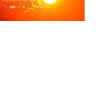
7 srpna, 2026
Líbí se (
0 )