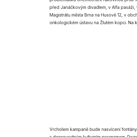
před Janáčkovým divadlem, v Alfa pasáži, 
Magistrátu města Brna na Husově 12, v ob
onkologickém ústavu na Žlutém kopci. Na ka
Vrcholem kampaně bude nasvícení fontány
s doprovodným kulturním programem. Rozsv