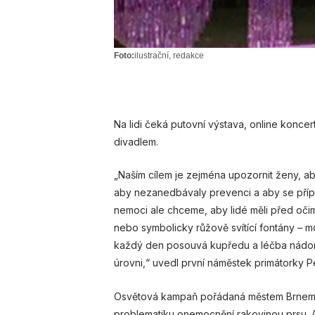
Foto:
ilustrační, redakce
Na lidi čeká putovní výstava, online konce
divadlem.
„Naším cílem je zejména upozornit ženy, ab
aby nezanedbávaly prevenci a aby se pří
nemoci ale chceme, aby lidé měli před očim
nebo symbolicky růžově svítící fontány – m
každý den posouvá kupředu a léčba nádor
úrovni,“ uvedl první náměstek primátorky Pe
Osvětová kampaň pořádaná městem Brnem odst
problematiku onemocnění rakovinou prsu. A