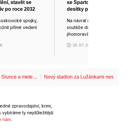
ění, stavět se
se Spartou dohlédnou
ív po roce 2032
desítky policistů a strážníků
Boskovické spojky,
Na návrat nejvyšší fotbalové
ožnit přímé vedení
soutěže do Brna se připravují
jihomoravští…
26
25. 07. 2026
í Slunce a mete…
Nový stadion za Lužánkami nesmí mít dle
ledné zpravodajství, krimi,
 vybíráme ty nejdůležitější
e nám
.