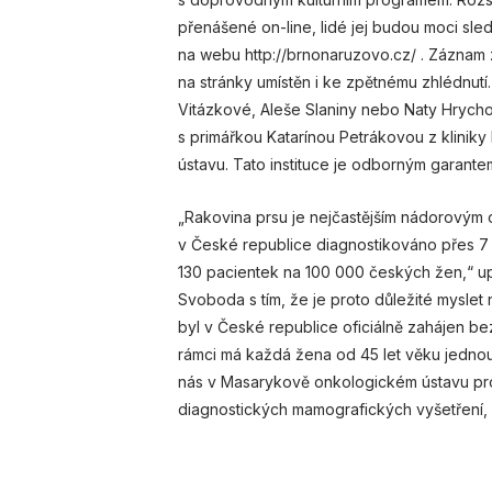
přenášené on-line, lidé jej budou moci sl
na webu http://brnonaruzovo.cz/ . Záznam 
na stránky umístěn i ke zpětnému zhlédnutí.
Vitázkové, Aleše Slaniny nebo Naty Hrycho
s primářkou Katarínou Petrákovou z klini
ústavu. Tato instituce je odborným garante
„Rakovina prsu je nejčastějším nádorovým
v České republice diagnostikováno přes 7
130 pacientek na 100 000 českých žen,“ u
Svoboda s tím, že je proto důležité myslet
byl v České republice oficiálně zahájen b
rámci má každá žena od 45 let věku jednou
nás v Masarykově onkologickém ústavu pr
diagnostických mamografických vyšetření, 