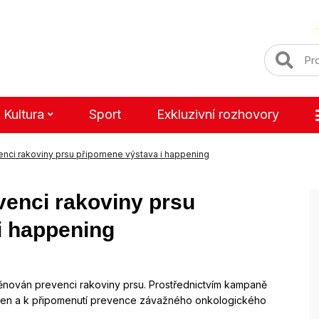
Kultura
Sport
Exkluzivní rozhovory
enci rakoviny prsu připomene výstava i happening
venci rakoviny prsu
i happening
 věnován prevenci rakoviny prsu. Prostřednictvím kampaně
en a k připomenutí prevence závažného onkologického