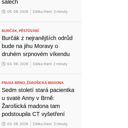
sálech
06. 08. 2026
Délka čtení: 3 minuty
BURČÁK,
PĚSTOVÁNÍ
Burčák z nejranějších odrůd
bude na jihu Moravy o
druhém srpnovém víkendu
04. 08. 2026
Délka čtení: 2 minuty
FNUSA BRNO,
ŽAROŠICKÁ MADONA
Sedm století stará pacientka
u svaté Anny v Brně:
Žarošická madona tam
podstoupila CT vyšetření
03. 08. 2026
Délka čtení: 3 minuty