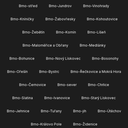
Brno-střed
Brno-Jundrov
Brno-Vinohrady
Brno-Kníničky
Brno-Žabovřesky
Brno-Kohoutovice
Brno-Žebětín
Brno-Komín
Brno-Líšeň
Brno-Maloměřice a Obřany
Brno-Medlánky
Brno-Bohunice
Brno-Nový Lískovec
Brno-Bosonohy
Brno-Ořešín
Brno-Bystrc
Brno-Řečkovice a Mokrá Hora
Brno-Černovice
Brno-sever
Brno-Chrlice
Brno-Slatina
Brno-Ivanovice
Brno-Starý Lískovec
Brno-Jehnice
Brno-Tuřany
Brno-jih
Brno-Útěchov
Brno-Královo Pole
Brno-Židenice