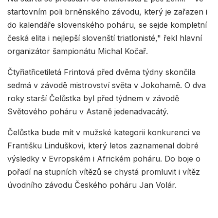
startovním poli brněnského závodu, který je zařazen i
do kalendáře slovenského poháru, se sejde kompletní
česká elita i nejlepší slovenští triatlonisté," řekl hlavní
organizátor šampionátu Michal Kočař.
Čtyřiatřicetiletá Frintová před dvěma týdny skončila
sedmá v závodě mistrovství světa v Jokohamě. O dva
roky starší Čelůstka byl před týdnem v závodě
Světového poháru v Astaně jedenadvacátý.
Čelůstka bude mít v mužské kategorii konkurenci ve
Františku Linduškovi, který letos zaznamenal dobré
výsledky v Evropském i Africkém poháru. Do boje o
pořadí na stupních vítězů se chystá promluvit i vítěz
úvodního závodu Českého poháru Jan Volár.