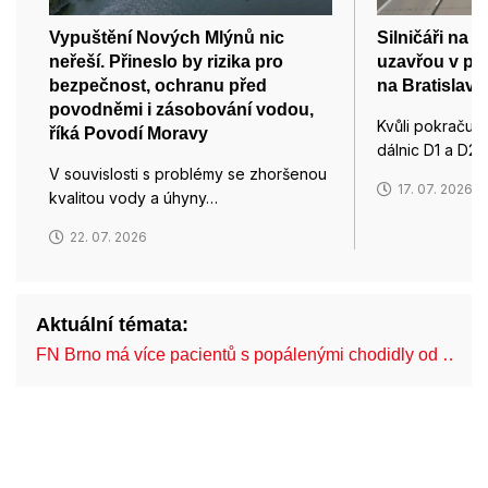
Vypuštění Nových Mlýnů nic
Silničáři na d
neřeší. Přineslo by rizika pro
uzavřou v pát
bezpečnost, ochranu před
na Bratislavu
povodněmi i zásobování vodou,
Kvůli pokračují
říká Povodí Moravy
dálnic D1 a D2 
V souvislosti s problémy se zhoršenou
17. 07. 2026
kvalitou vody a úhyny…
22. 07. 2026
Aktuální témata:
FN Brno má více pacientů s popálenými chodidly od …