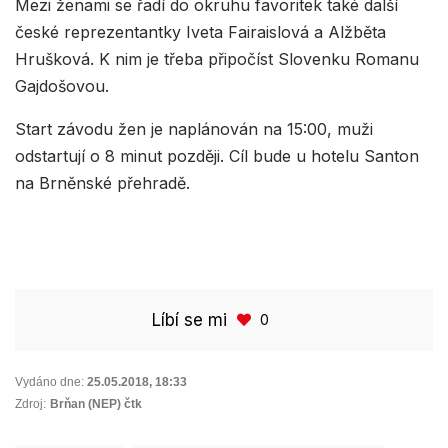
Mezi ženami se řadí do okruhu favoritek také další
české reprezentantky Iveta Fairaislová a Alžběta
Hrušková. K nim je třeba připočíst Slovenku Romanu
Gajdošovou.
Start závodu žen je naplánován na 15:00, muži
odstartují o 8 minut později. Cíl bude u hotelu Santon
na Brněnské přehradě.
Líbí se mi
0
Vydáno dne:
25.05.2018
,
18:33
Zdroj:
Brňan (NEP) čtk