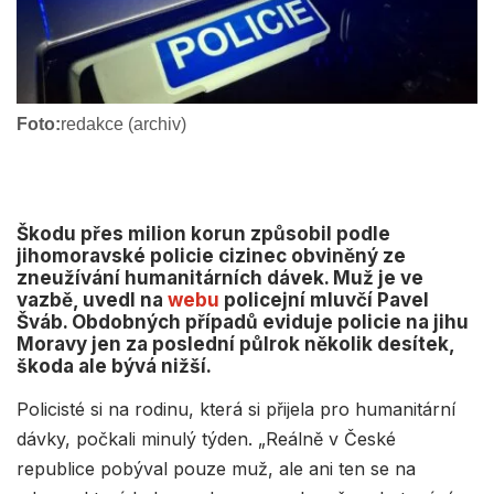
Foto:
redakce (archiv)
Škodu přes milion korun způsobil podle
jihomoravské policie cizinec obviněný ze
zneužívání humanitárních dávek. Muž je ve
vazbě, uvedl na
webu
policejní mluvčí Pavel
Šváb. Obdobných případů eviduje policie na jihu
Moravy jen za poslední půlrok několik desítek,
škoda ale bývá nižší.
Policisté si na rodinu, která si přijela pro humanitární
dávky, počkali minulý týden. „Reálně v České
republice pobýval pouze muž, ale ani ten se na