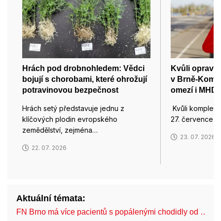
Hrách pod drobnohledem: Vědci
Kvůli opravě 
bojují s chorobami, které ohrožují
v Brně-Komín
potravinovou bezpečnost
omezí i MHD
Hrách setý představuje jednu z
Kvůli kompletn
klíčových plodin evropského
27. července u
zemědělství, zejména…
23. 07. 2026
22. 07. 2026
Aktuální témata:
FN Brno má více pacientů s popálenými chodidly od …