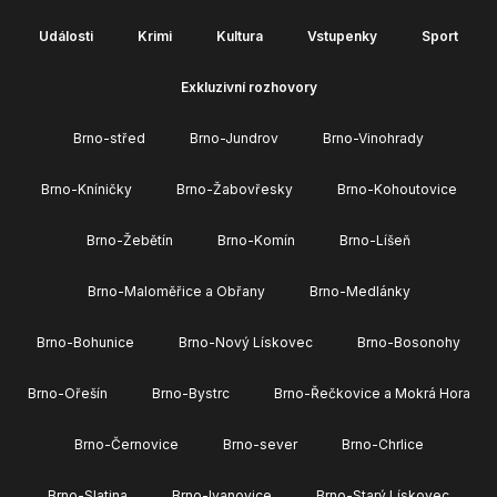
Události
Krimi
Kultura
Vstupenky
Sport
Exkluzivní rozhovory
Brno-střed
Brno-Jundrov
Brno-Vinohrady
Brno-Kníničky
Brno-Žabovřesky
Brno-Kohoutovice
Brno-Žebětín
Brno-Komín
Brno-Líšeň
Brno-Maloměřice a Obřany
Brno-Medlánky
Brno-Bohunice
Brno-Nový Lískovec
Brno-Bosonohy
Brno-Ořešín
Brno-Bystrc
Brno-Řečkovice a Mokrá Hora
Brno-Černovice
Brno-sever
Brno-Chrlice
Brno-Slatina
Brno-Ivanovice
Brno-Starý Lískovec