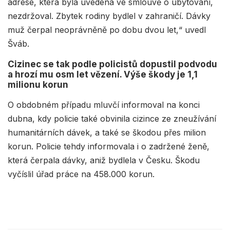
adrese, která byla uvedena ve smlouvě o ubytování,
nezdržoval. Zbytek rodiny bydlel v zahraničí. Dávky
muž čerpal neoprávněně po dobu dvou let,“ uvedl
Šváb.
Cizinec se tak podle policistů dopustil podvodu
a hrozí mu osm let vězení. Výše škody je 1,1
milionu korun
O obdobném případu mluvčí informoval na konci
dubna, kdy policie také obvinila cizince ze zneužívání
humanitárních dávek, a také se škodou přes milion
korun. Policie tehdy informovala i o zadržené ženě,
která čerpala dávky, aniž bydlela v Česku. Škodu
vyčíslil úřad práce na 458.000 korun.