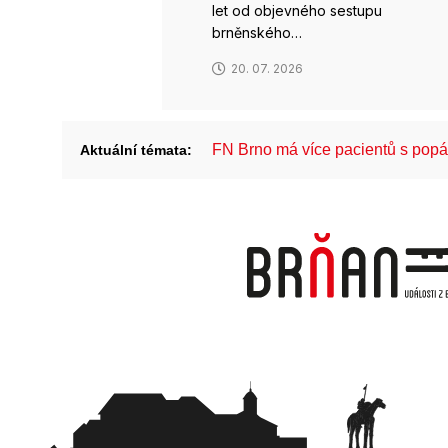
let od objevného sestupu
brněnského…
20. 07. 2026
FN Brno má více pacientů s pop
Aktuální témata: