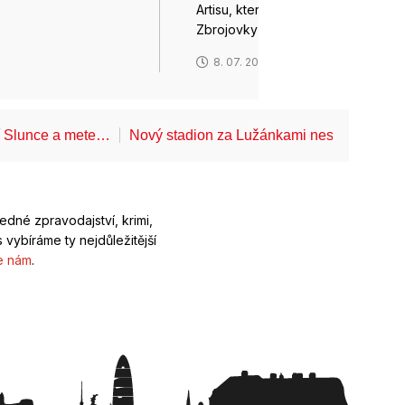
6
Artisu, který bude vedle
Zbrojovky hrát nejvyšší…
8. 07. 2026
í Slunce a mete…
Nový stadion za Lužánkami nesmí mít dle
ledné zpravodajství, krimi,
 vybíráme ty nejdůležitější
e nám
.