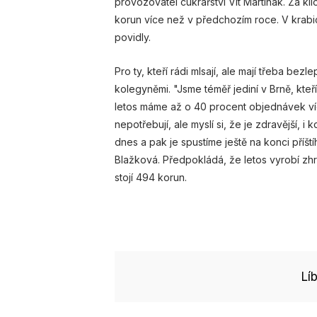
provozovatel cukrářství Vít Martinák. Za kil
korun více než v předchozím roce. V krabi
povidly.
Pro ty, kteří rádi mlsají, ale mají třeba be
kolegyněmi. "Jsme téměř jediní v Brně, kte
letos máme až o 40 procent objednávek více. 
nepotřebují, ale myslí si, že je zdravější, 
dnes a pak je spustíme ještě na konci příš
Blažková. Předpokládá, že letos vyrobí zh
stojí 494 korun.
Lí