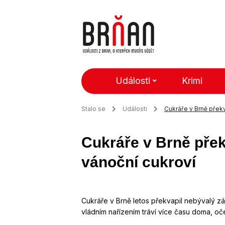
Události
Krimi
Stalo se
Události
Cukráře v Brně překv
Cukráře v Brně přek
vánoční cukroví
Cukráře v Brně letos překvapil nebývalý záje
vládním nařízením tráví více času doma, o