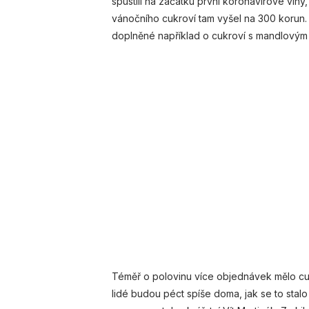
spustili na začátku první koronavirové vlny
vánočního cukroví tam vyšel na 300 korun. 
doplněné například o cukroví s mandlov
Téměř o polovinu více objednávek mělo cukrá
lidé budou péct spíše doma, jak se to stal