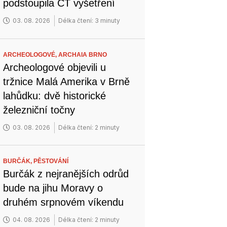
podstoupila CT vyšetření
03. 08. 2026
Délka čtení: 3 minuty
ARCHEOLOGOVÉ,
ARCHAIA BRNO
Archeologové objevili u
tržnice Malá Amerika v Brně
lahůdku: dvě historické
železniční točny
03. 08. 2026
Délka čtení: 2 minuty
BURČÁK,
PĚSTOVÁNÍ
Burčák z nejranějších odrůd
bude na jihu Moravy o
druhém srpnovém víkendu
04. 08. 2026
Délka čtení: 2 minuty