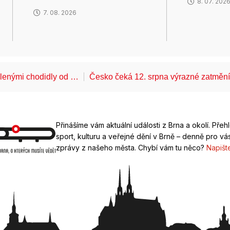
8. 07. 202
7. 08. 2026
álenými chodidly od …
Česko čeká 12. srpna výrazné zatměn
Přinášíme vám aktuální události z Brna a okolí. Přeh
sport, kulturu a veřejné dění v Brně – denně pro vás
zprávy z našeho města. Chybí vám tu něco?
Napišt