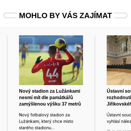
MOHLO BY VÁS ZAJÍMAT
Nový stadion za Lužánkami
Ústavní so
nesmí mít dle památkářů
rozhodnut
zamýšlenou výšku 37 metrů
Jiřikovské
Nový fotbalový stadion za
Ústavní soud
Lužánkami, který chce místo
vyhlásí nále
starého stadionu…