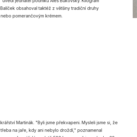
," uvedl jednatel podniku Aleš Bukovský. Kilogram
Balíček obsahoval taktéž z většiny tradiční druhy
ým nebo pomerančovým krémem.
řství Martinák. "Byli jsme překvapeni. Mysleli jsme si, že
o třeba na jaře, kdy ani nebylo droždí," poznamenal