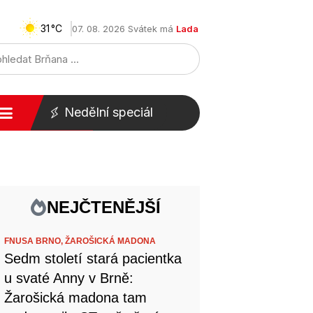
31
07. 08. 2026 Svátek má
Lada
Nedělní speciál
NEJČTENĚJŠÍ
FNUSA BRNO,
ŽAROŠICKÁ MADONA
Sedm století stará pacientka
u svaté Anny v Brně:
Žarošická madona tam