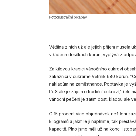
Foto:
ilustrační pixabay
Většina z nich už ale jejich příjem musela 
v řádech desítkách korun, vyplývá z odpov
Za kilovou krabici vánočního cukroví obsahují
zákazníci v cukrárně Větrník 680 korun. "C
nákladům na zaměstnance. Poptávka je vyšší 
tři. Stále je zájem o tradiční cukroví," řekl
vánoční pečení je zatím dost, kladou ale v
O 15 procent více objednávek než loni za
kilogramů a jakmile ji naplníme, tak přestá
kapacitě. Plno jsme měli už na konci listo