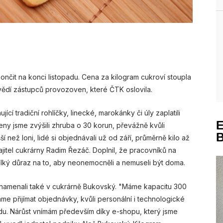
ukončit na konci listopadu. Cena za kilogram cukroví stoupla
ědí zástupců provozoven, které ČTK oslovila.
cí tradiční rohlíčky, linecké, marokánky či úly zaplatili
eny jsme zvýšili zhruba o 30 korun, převážně kvůli
než loni, lidé si objednávali už od září, průměrně kilo až
 majitel cukrárny Radim Řezáč. Doplnil, že pracovníků na
elký důraz na to, aby neonemocněli a nemuseli být doma.
znamenali také v cukrárně Bukovský. "Máme kapacitu 300
váme přijímat objednávky, kvůli personální i technologické
padu. Nárůst vnímám především díky e-shopu, který jsme