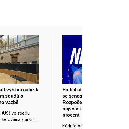
ud vyhlásí nález k
Fotbalisté Artisu míří do ligy
ím soudů o
se senegalským hrotem.
ho vazbě
Rozpočet klubu se kvůli
nejvyšší soutěži zvýší o 40
 (ÚS) ve středu
procent
z ke dvěma starším…
Kádr fotbalistů brněnského