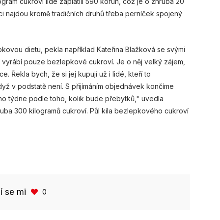
ogram cukroví lidé zaplatili 590 korun, což je o zhruba 20
ci najdou kromě tradičních druhů třeba perníček spojený
zlepkovou dietu, pekla například Kateřina Blažková se svými
ří vyrábí pouze bezlepkové cukroví. Je o něj velký zájem,
Řekla bych, že si jej kupují už i lidé, kteří to
i když v podstatě není. S přijímáním objednávek končíme
tího týdne podle toho, kolik bude přebytků," uvedla
ruba 300 kilogramů cukroví. Půl kila bezlepkového cukroví
bí se mi
0