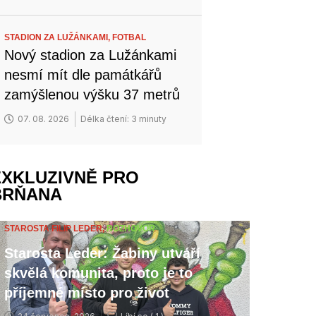
STADION ZA LUŽÁNKAMI,
FOTBAL
Nový stadion za Lužánkami
nesmí mít dle památkářů
zamýšlenou výšku 37 metrů
07. 08. 2026
Délka čtení: 3 minuty
EXKLUZIVNĚ PRO
BRŇANA
STAROSTA FILIP LEDER,
ROZHOVOR
Starosta Leder: Žabiny utváří
skvělá komunita, proto je to
příjemné místo pro život