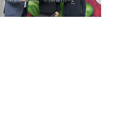
24 července, 2026
Líbí se (
1 )