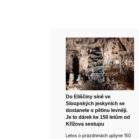
Do Eliščiny síně ve
Sloupských jeskyních se
dostanete o pětinu levněji.
Je to dárek ke 150 letům od
Křížova sestupu
Letos o prázdninách uplyne 150