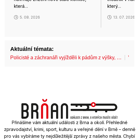
která…
který…
5. 08. 2026
13. 07. 2026
Aktuální témata:
Policisté a záchranáři vyjížděli k pádům z výšky, …
V Br
Přinášíme vám aktuální události z Brna a okolí. Přehledné
zpravodajství, krimi, sport, kulturu a veřejné dění v Brně – denně
pro vás vybíráme ty nejdůležitější zprávy z našeho města. Chybí