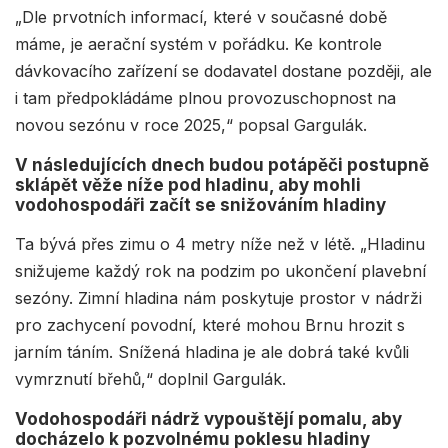
„Dle prvotních informací, které v současné době
máme, je aerační systém v pořádku. Ke kontrole
dávkovacího zařízení se dodavatel dostane později, ale
i tam předpokládáme plnou provozuschopnost na
novou sezónu v roce 2025,“ popsal Gargulák.
V následujících dnech budou potápěči postupně
sklápět věže níže pod hladinu, aby mohli
vodohospodáři začít se snižováním hladiny
Ta bývá přes zimu o 4 metry níže než v létě. „Hladinu
snižujeme každý rok na podzim po ukončení plavební
sezóny. Zimní hladina nám poskytuje prostor v nádrži
pro zachycení povodní, které mohou Brnu hrozit s
jarním táním. Snížená hladina je ale dobrá také kvůli
vymrznutí břehů,“ doplnil Gargulák.
Vodohospodáři nádrž vypouštějí pomalu, aby
docházelo k pozvolnému poklesu hladiny