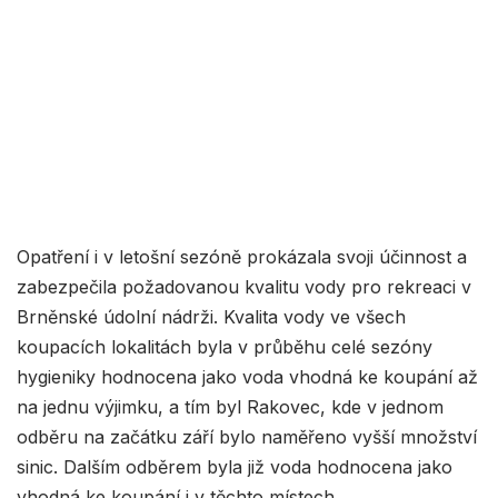
Opatření i v letošní sezóně prokázala svoji účinnost a
zabezpečila požadovanou kvalitu vody pro rekreaci v
Brněnské údolní nádrži. Kvalita vody ve všech
koupacích lokalitách byla v průběhu celé sezóny
hygieniky hodnocena jako voda vhodná ke koupání až
na jednu výjimku, a tím byl Rakovec, kde v jednom
odběru na začátku září bylo naměřeno vyšší množství
sinic. Dalším odběrem byla již voda hodnocena jako
vhodná ke koupání i v těchto místech.