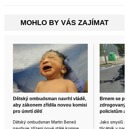
MOHLO BY VÁS ZAJÍMAT
Dětský ombudsman navrhl vládě,
Brnem se pro
aby zákonem zřídila novou komisi
zdrogovaný ři
pro úmrtí dětí
policistům a 
Dětský ombudsman Martin Beneš
Jako smyslů zb
navrhuje zřízení nové stálé komise,
třicátník v nad