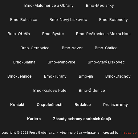
Brno-Maloměřice a Obřany
Brno-Medlánky
Brno-Bohunice
Brno-Nový Lískovec
Brno-Bosonohy
Brno-Ořešín
Brno-Bystrc
Brno-Řečkovice a Mokrá Hora
Brno-Černovice
Brno-sever
Brno-Chrlice
Brno-Slatina
Brno-Ivanovice
Brno-Starý Lískovec
Brno-Jehnice
Brno-Tuřany
Brno-jih
Brno-Útěchov
Brno-Královo Pole
Brno-Židenice
Kontakt
O společnosti
Redakce
Pro inzerenty
Kariéra
Zásady ochrany osobních údajů
copyright © 2022 Press Global s.r.o. ・ všechna práva vyhrazena・ created by
hireus.club