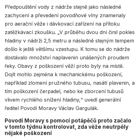
Předpouštění vody z nádrže stejně jako následné
zachycení a převedení povodňové vlny znamenaly
pro aerační věže i dávkovací zařízení na přítoku
zatěžkávací zkoušku. „V průběhu dvou dní činil pokles
hladiny v nádrži 2,5 metru a následně stejným tempem
došlo k ještě většímu vzestupu. K tomu se do nádrže
dostávalo množství naplavenin unášených proudem
řeky. Obavy z poškození věží proto byly na místě.
Dojít mohlo zejména k mechanickému poškození,
například zlomení pružného tubusu, nasátí plavenin, a
tím poškození čerpadel, nebo ke zborcení tubusů
vlivem rychlého snížení hladiny,“ uvedl generální
ředitel Povodí Moravy Václav Gargulák.
Povodí Moravy s pomocí potápěčů proto začalo
v tomto týdnu kontrolovat, zda věže neutrpěly
nějaké poškození