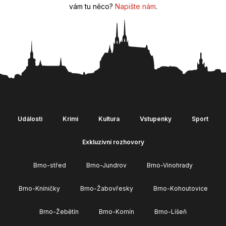
vám tu něco?
Napište nám
.
Události
Krimi
Kultura
Vstupenky
Sport
Exkluzivní rozhovory
Brno-střed
Brno-Jundrov
Brno-Vinohrady
Brno-Kníničky
Brno-Žabovřesky
Brno-Kohoutovice
Brno-Žebětín
Brno-Komín
Brno-Líšeň