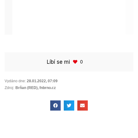
Líbí se mi
0
Vydáno dne:
28.01.2022
,
07:09
Zdroj:
Brňan (RED), fnbrno.cz