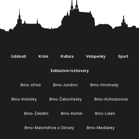
Události
Krimi
Kultura
Vstupenky
Sport
Exkluzivní rozhovory
Brno-střed
Brno-Jundrov
Brno-Vinohrady
Brno-Kníničky
Brno-Žabovřesky
Brno-Kohoutovice
Brno-Žebětín
Brno-Komín
Brno-Líšeň
Brno-Maloměřice a Obřany
Brno-Medlánky