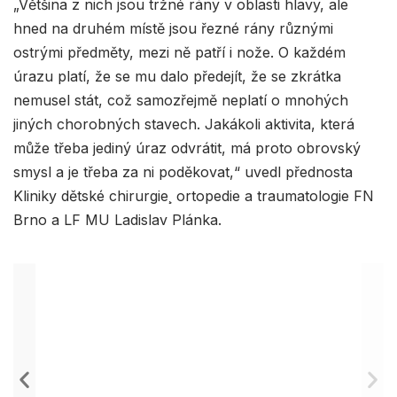
„Většina z nich jsou tržné rány v oblasti hlavy, ale
hned na druhém místě jsou řezné rány různými
ostrými předměty, mezi ně patří i nože. O každém
úrazu platí, že se mu dalo předejít, že se zkrátka
nemusel stát, což samozřejmě neplatí o mnohých
jiných chorobných stavech. Jakákoli aktivita, která
může třeba jediný úraz odvrátit, má proto obrovský
smysl a je třeba za ni poděkovat,“ uvedl přednosta
Kliniky dětské chirurgie¸ ortopedie a traumatologie FN
Brno a LF MU Ladislav Plánka.