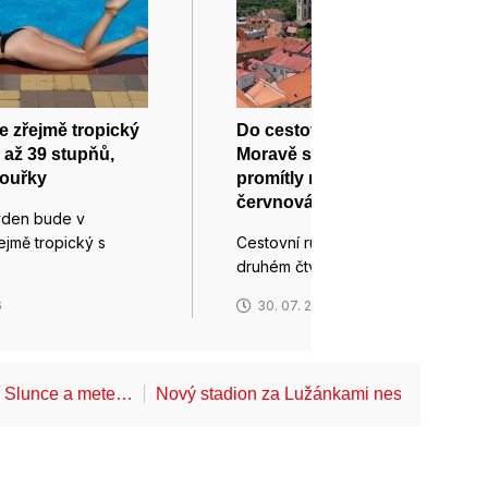
 zřejmě tropický
Do cestovního ruchu na jižní
 až 39 stupňů,
Moravě se před prázdninami
bouřky
promítly nové expozice i
červnová horka
týden bude v
ejmě tropický s
Cestovní ruch na jižní Moravě ve
druhém čtvrtletí těžil z…
6
30. 07. 2026
í Slunce a mete…
Nový stadion za Lužánkami nesmí mít dle