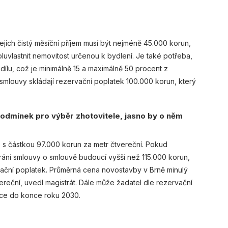
jejich čistý měsíční příjem musí být nejméně 45.000 korun,
oluvlastnit nemovitost určenou k bydlení. Je také potřeba,
ílu, což je minimálně 15 a maximálně 50 procent z
smlouvy skládají rezervační poplatek 100.000 korun, který
podmínek pro výběr zhotovitele, jasno by o něm
e s částkou 97.000 korun za metr čtvereční. Pokud
ání smlouvy o smlouvě budoucí vyšší než 115.000 korun,
vační poplatek. Průměrná cena novostavby v Brně minulý
ereční, uvedl magistrát. Dále může žadatel dle rezervační
ce do konce roku 2030.