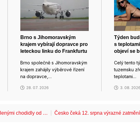
Brno s Jihomoravským
Týden bude
krajem vybírají dopravce pro
s teplotami
leteckou linku do Frankfurtu
objeví se 
Brno společně s Jihomoravským
Celý tento 
krajem zahájily výběrové řízení
tuzemsku zř
na dopravce,…
teplotami…
28. 07. 2026
3. 08. 202
álenými chodidly od …
Česko čeká 12. srpna výrazné zatměn