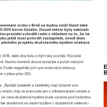
amenném vrchu v Brně se budou smět hlásit také
45.000 korun čistého. Dosud město byty nabízelo
u pravidel schválili radní s ohledem na to, že ne
nku ještě musí potvrdit zastupitelé, uvedl dnes
i pilotního projektu družstevního bydlení očekává
ce 2018, další vlna byla o čtyři roky později. Původně
 lidí. Stavba nicméně dosud nezačala a počet vážných
l. Podle magistrátu jich nyní rezervační smlouvy
om v plánu přes 300.
ře. „Nynější žadatelé a žadatelky mají výrazně více
u vlnách, kdy se pracovalo jen s odhadovanými cenami a
o, že cena družstevní bydlení bude výrazně pod hodnotou
k dosáhnout na vlastní bydlení v dostatečné velikosti i