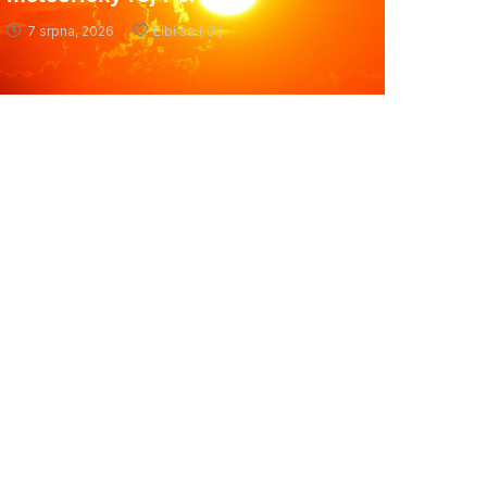
7 srpna, 2026
Líbí se (
0 )