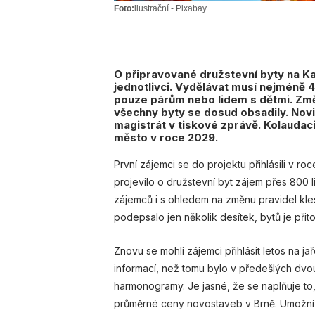
Foto:
ilustrační - Pixabay
O připravované družstevní byty na K
jednotlivci. Vydělávat musí nejméně 
pouze párům nebo lidem s dětmi. Změn
všechny byty se dosud obsadily. Novi
magistrát v tiskové zprávě. Kolaudac
město v roce 2029.
První zájemci se do projektu přihlásili v ro
projevilo o družstevní byt zájem přes 800
zájemců i s ohledem na změnu pravidel kles
podepsalo jen několik desítek, bytů je přit
Znovu se mohli zájemci přihlásit letos na ja
informací, než tomu bylo v předešlých dvo
harmonogramy. Je jasné, že se naplňuje t
průměrné ceny novostaveb v Brně. Umožní ta