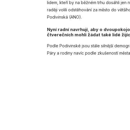
lidem, kteří by na běžném trhu dosáhli jen
raději volili odstěhování za město do větší
Podivinská (ANO).
Nyní radní navrhují, aby o dvoupokoj
čtverečních mohli žádat také lidé žijí
Podle Podivinské jsou stále silnější demogr
Páry a rodiny navíc podle zkušeností města 