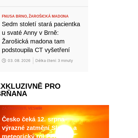
FNUSA BRNO,
ŽAROŠICKÁ MADONA
Sedm století stará pacientka
u svaté Anny v Brně:
Žarošická madona tam
podstoupila CT vyšetření
03. 08. 2026
Délka čtení: 3 minuty
EXKLUZIVNĚ PRO
BRŇANA
ZAJÍMAVOSTI,
VESMÍR
Česko čeká 12. srpna
výrazné zatmění Slunce a
meteorický roj Perseid