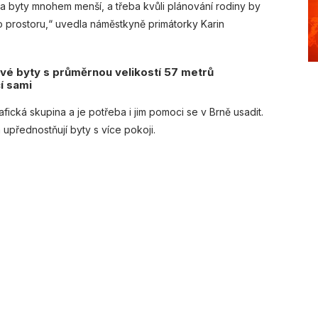
 na byty mnohem menší, a třeba kvůli plánování rodiny by
ho prostoru,“ uvedla náměstkyně primátorky Karin
ové byty s průměrnou velikostí 57 metrů
cí sami
afická skupina a je potřeba i jim pomoci se v Brně usadit.
upřednostňují byty s více pokoji.