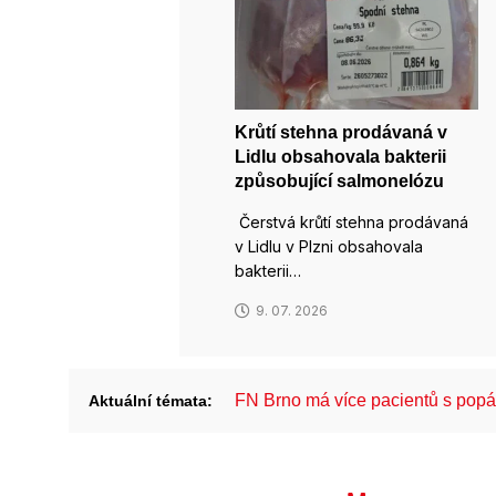
Krůtí stehna prodávaná v
Lidlu obsahovala bakterii
způsobující salmonelózu
Čerstvá krůtí stehna prodávaná
v Lidlu v Plzni obsahovala
bakterii…
9. 07. 2026
FN Brno má více pacientů s pop
Aktuální témata: