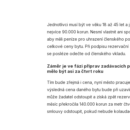
Jednotlivci musí být ve věku 18 až 45 let a 
nejvíce 90.000 korun. Nesmí vlastnit ani sp
aby měli peníze pro uhrazení členského pod
celkové ceny bytu. Při podpisu rezervační 
se posléze odečte od členského vkladu.
Záměr je ve fázi příprav zadávacích 
mělo být asi za čtvrt roku
Tím bude zřejmá i cena, nyní město pracuj
výsledná cena daného bytu bude při uzavír
může žadatel odstoupit a získá zpět rezer
měsíc překročila 140.000 korun za metr čtv
smlouvy odstoupit, pokud nebude kolauda