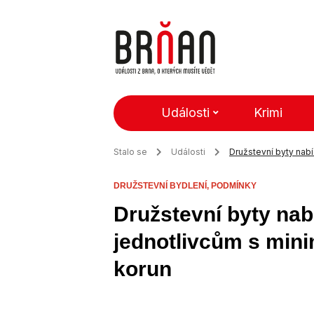
Události
Krimi
Stalo se
Události
Družstevní byty nab
DRUŽSTEVNÍ BYDLENÍ,
PODMÍNKY
Družstevní byty nab
jednotlivcům s min
korun