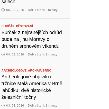
sálech
06. 08. 2026
Délka čtení: 3 minuty
BURČÁK,
PĚSTOVÁNÍ
Burčák z nejranějších odrůd
bude na jihu Moravy o
druhém srpnovém víkendu
04. 08. 2026
Délka čtení: 2 minuty
ARCHEOLOGOVÉ,
ARCHAIA BRNO
Archeologové objevili u
tržnice Malá Amerika v Brně
lahůdku: dvě historické
železniční točny
03. 08. 2026
Délka čtení: 2 minuty