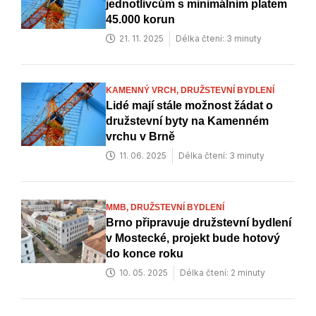
jednotlivcům s minimálním platem
45.000 korun
21. 11. 2025
Délka čtení: 3 minuty
KAMENNÝ VRCH,
DRUŽSTEVNÍ BYDLENÍ
Lidé mají stále možnost žádat o
družstevní byty na Kamenném
vrchu v Brně
11. 06. 2025
Délka čtení: 3 minuty
MMB,
DRUŽSTEVNÍ BYDLENÍ
Brno připravuje družstevní bydlení
v Mostecké, projekt bude hotový
do konce roku
10. 05. 2025
Délka čtení: 2 minuty