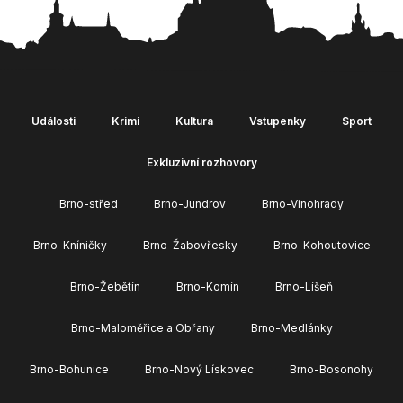
Události
Krimi
Kultura
Vstupenky
Sport
Exkluzivní rozhovory
Brno-střed
Brno-Jundrov
Brno-Vinohrady
Brno-Kníničky
Brno-Žabovřesky
Brno-Kohoutovice
Brno-Žebětín
Brno-Komín
Brno-Líšeň
Brno-Maloměřice a Obřany
Brno-Medlánky
Brno-Bohunice
Brno-Nový Lískovec
Brno-Bosonohy