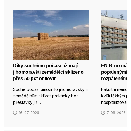
Díky suchému počasí už mají
FN Brno má v
jihomoravští zemědělci sklizeno
popálenými c
přes 50 pct obilovin
rozpáleném 
Suché počasí umožnilo jihomoravským
Fakultní nemocn
zemědělcům sklízet prakticky bez
kvůli těžkým p
přestávky již…
hospitalizoval
16. 07. 2026
7. 08. 2026