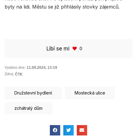
byty na lidi. Městu se již přihlásily stovky zájemců.
Líbí se mi
0
Vydáno dne:
11.09.2024
,
13:19
Zdroj:
ČTK
Družstevní bydlení
Mostecká ulice
zchátralý dům