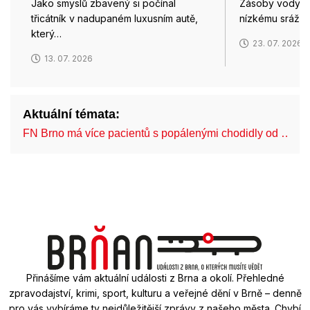
Jako smyslů zbavený si počínal
Zásoby vody pr
třicátník v nadupaném luxusním autě,
nízkému srážk
který…
23. 07. 2026
13. 07. 2026
Aktuální témata:
FN Brno má více pacientů s popálenými chodidly od …
Přinášíme vám aktuální události z Brna a okolí. Přehledné
zpravodajství, krimi, sport, kulturu a veřejné dění v Brně – denně
pro vás vybíráme ty nejdůležitější zprávy z našeho města. Chybí