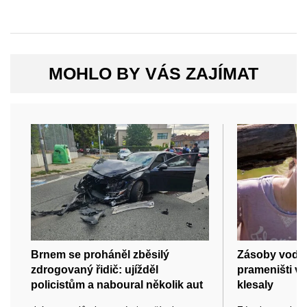
MOHLO BY VÁS ZAJÍMAT
Brnem se proháněl zběsilý
Zásoby vody 
zdrogovaný řidič: ujížděl
prameništi v 
policistům a naboural několik aut
klesaly