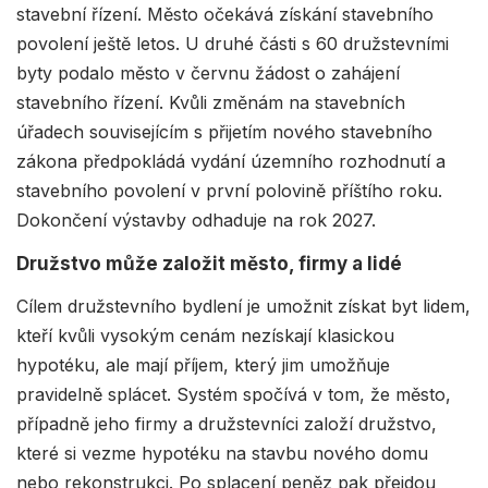
stavební řízení. Město očekává získání stavebního
povolení ještě letos. U druhé části s 60 družstevními
byty podalo město v červnu žádost o zahájení
stavebního řízení. Kvůli změnám na stavebních
úřadech souvisejícím s přijetím nového stavebního
zákona předpokládá vydání územního rozhodnutí a
stavebního povolení v první polovině příštího roku.
Dokončení výstavby odhaduje na rok 2027.
Družstvo může založit město, firmy a lidé
Cílem družstevního bydlení je umožnit získat byt lidem,
kteří kvůli vysokým cenám nezískají klasickou
hypotéku, ale mají příjem, který jim umožňuje
pravidelně splácet. Systém spočívá v tom, že město,
případně jeho firmy a družstevníci založí družstvo,
které si vezme hypotéku na stavbu nového domu
nebo rekonstrukci. Po splacení peněz pak přejdou