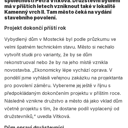
společnosti Petra Vítková. Družstevní bydlení
má v příštích letech vzniknout také v lokalitě
Kamenný vrch II. Tam město čeká na vydání
stavebního povolení.
Projekt dokončí příští rok
Vybydlený dům v Mostecké byl podle průzkumu ve
velmi špatném technickém stavu. Město si nechalo
vytvořit studii pro varianty, že by se dům
rekonstruoval nebo že by na jeho místě vznikla
novostavba. „Ekonomicky lépe vychází oprava. V
pondělí jsme vyhlásili veřejnou zakázku na projektanta
pro povolení záměru. Vybereme jej ještě v říjnu s
předpokládaným dokončením projektu v příštím roce.
Následně vznikne družstvo a město dá jako vklad dům
včetně projektu s tím, že dostane podíl vyplacený od
družstevníků,“ uvedla Vítková.
Dům opraví družstevníci