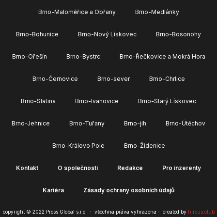
Brno-Maloměřice a Obřany
Brno-Medlánky
Brno-Bohunice
Brno-Nový Lískovec
Brno-Bosonohy
Brno-Ořešín
Brno-Bystrc
Brno-Řečkovice a Mokrá Hora
Brno-Černovice
Brno-sever
Brno-Chrlice
Brno-Slatina
Brno-Ivanovice
Brno-Starý Lískovec
Brno-Jehnice
Brno-Tuřany
Brno-jih
Brno-Útěchov
Brno-Královo Pole
Brno-Židenice
Kontakt
O společnosti
Redakce
Pro inzerenty
Kariéra
Zásady ochrany osobních údajů
copyright © 2022 Press Global s.r.o. ・ všechna práva vyhrazena・ created by
hireus.club