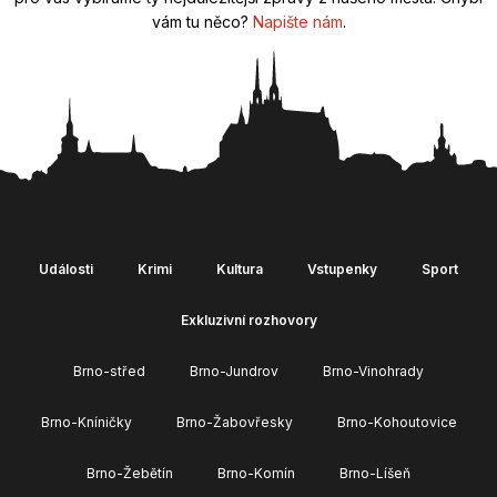
vám tu něco?
Napište nám
.
Události
Krimi
Kultura
Vstupenky
Sport
Exkluzivní rozhovory
Brno-střed
Brno-Jundrov
Brno-Vinohrady
Brno-Kníničky
Brno-Žabovřesky
Brno-Kohoutovice
Brno-Žebětín
Brno-Komín
Brno-Líšeň