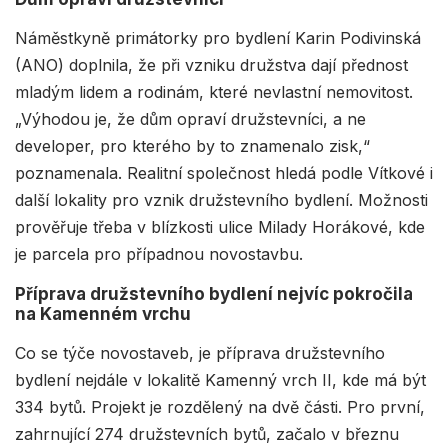
Náměstkyně primátorky pro bydlení Karin Podivinská
(ANO) doplnila, že při vzniku družstva dají přednost
mladým lidem a rodinám, které nevlastní nemovitost.
„Výhodou je, že dům opraví družstevníci, a ne
developer, pro kterého by to znamenalo zisk,“
poznamenala. Realitní společnost hledá podle Vítkové i
další lokality pro vznik družstevního bydlení. Možnosti
prověřuje třeba v blízkosti ulice Milady Horákové, kde
je parcela pro případnou novostavbu.
Příprava družstevního bydlení nejvíc pokročila
na Kamenném vrchu
Co se týče novostaveb, je příprava družstevního
bydlení nejdále v lokalitě Kamenný vrch II, kde má být
334 bytů. Projekt je rozdělený na dvě části. Pro první,
zahrnující 274 družstevních bytů, začalo v březnu