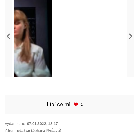
Líbí se mi
0
Vydáno dne:
07.01.2022
,
18:17
Zdroj:
redakce (Johana Ryšavá)