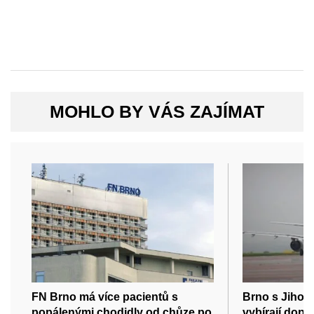
MOHLO BY VÁS ZAJÍMAT
FN Brno má více pacientů s
Brno s Jiho
popálenými chodidly od chůze po
vybírají dopr