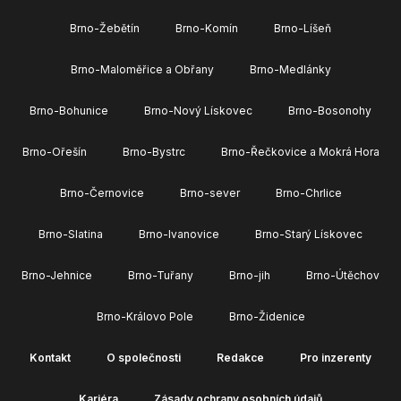
Brno-Žebětín
Brno-Komín
Brno-Líšeň
Brno-Maloměřice a Obřany
Brno-Medlánky
Brno-Bohunice
Brno-Nový Lískovec
Brno-Bosonohy
Brno-Ořešín
Brno-Bystrc
Brno-Řečkovice a Mokrá Hora
Brno-Černovice
Brno-sever
Brno-Chrlice
Brno-Slatina
Brno-Ivanovice
Brno-Starý Lískovec
Brno-Jehnice
Brno-Tuřany
Brno-jih
Brno-Útěchov
Brno-Královo Pole
Brno-Židenice
Kontakt
O společnosti
Redakce
Pro inzerenty
Kariéra
Zásady ochrany osobních údajů