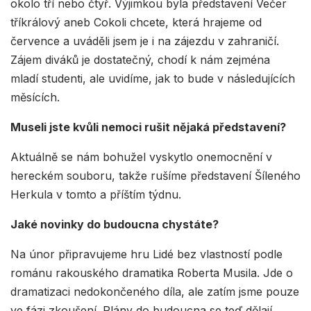
okolo tří nebo čtyř. Výjimkou byla představení Večer
tříkrálový aneb Cokoli chcete, která hrajeme od
července a uváděli jsem je i na zájezdu v zahraničí.
Zájem diváků je dostatečný, chodí k nám zejména
mladí studenti, ale uvidíme, jak to bude v následujících
měsících.
Museli jste kvůli nemoci rušit nějaká představení?
Aktuálně se nám bohužel vyskytlo onemocnění v
hereckém souboru, takže rušíme představení Šíleného
Herkula v tomto a příštím týdnu.
Jaké novinky do budoucna chystáte?
Na únor připravujeme hru Lidé bez vlastností podle
románu rakouského dramatika Roberta Musila. Jde o
dramatizaci nedokončeného díla, ale zatím jsme pouze
ve fázi zkoušení. Plány do budoucna se teď dělají