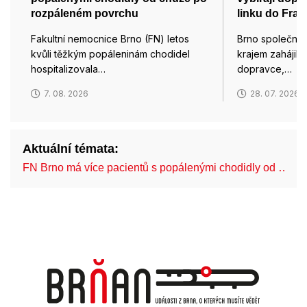
rozpáleném povrchu
linku do Fran
Fakultní nemocnice Brno (FN) letos
Brno společně
kvůli těžkým popáleninám chodidel
krajem zahájily
hospitalizovala…
dopravce,…
7. 08. 2026
28. 07. 2026
Aktuální témata:
FN Brno má více pacientů s popálenými chodidly od …