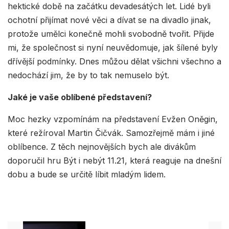
hektické době na začátku devadesátých let. Lidé byli
ochotní přijímat nové věci a dívat se na divadlo jinak,
protože umělci konečně mohli svobodně tvořit. Přijde
mi, že společnost si nyní neuvědomuje, jak šílené byly
dřívější podmínky. Dnes můžou dělat všichni všechno a
nedochází jim, že by to tak nemuselo být.
Jaké je vaše oblíbené představení?
Moc hezky vzpomínám na představení Evžen Oněgin,
které režíroval Martin Čičvák. Samozřejmě mám i jiné
oblíbence. Z těch nejnovějších bych ale divákům
doporučil hru Být i nebýt 11.21, která reaguje na dnešní
dobu a bude se určitě líbit mladým lidem.