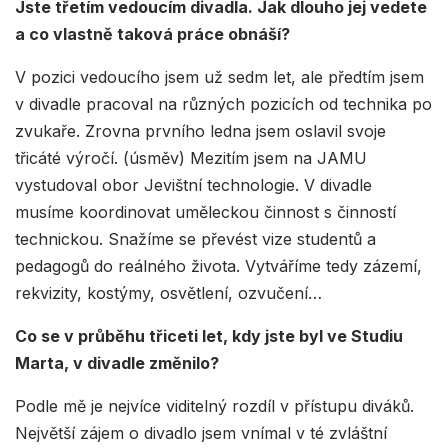
Jste třetím vedoucím divadla. Jak dlouho jej vedete
a co vlastně taková práce obnáší?
V pozici vedoucího jsem už sedm let, ale předtím jsem
v divadle pracoval na různých pozicích od technika po
zvukaře. Zrovna prvního ledna jsem oslavil svoje
třicáté výročí. (úsměv) Mezitím jsem na JAMU
vystudoval obor Jevištní technologie. V divadle
musíme koordinovat uměleckou činnost s činností
technickou. Snažíme se převést vize studentů a
pedagogů do reálného života. Vytváříme tedy zázemí,
rekvizity, kostýmy, osvětlení, ozvučení…
Co se v průběhu třiceti let, kdy jste byl ve Studiu
Marta, v divadle změnilo?
Podle mě je nejvíce viditelný rozdíl v přístupu diváků.
Největší zájem o divadlo jsem vnímal v té zvláštní