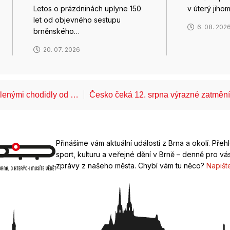
Letos o prázdninách uplyne 150
v úterý jiho
let od objevného sestupu
6. 08. 202
brněnského…
20. 07. 2026
álenými chodidly od …
Česko čeká 12. srpna výrazné zatměn
Přinášíme vám aktuální události z Brna a okolí. Přeh
sport, kulturu a veřejné dění v Brně – denně pro vás
zprávy z našeho města. Chybí vám tu něco?
Napišt