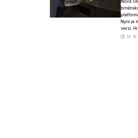
Nová čes
brněnsk
platform
Nyní je 
verzi. H
14. 10