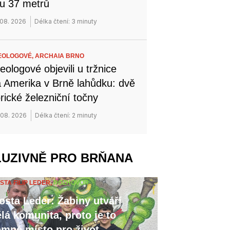
u 37 metrů
 08. 2026
Délka čtení: 3 minuty
EOLOGOVÉ,
ARCHAIA BRNO
eologové objevili u tržnice
 Amerika v Brně lahůdku: dvě
orické železniční točny
 08. 2026
Délka čtení: 2 minuty
LUZIVNĚ PRO BRŇANA
STA FILIP LEDER,
ROZHOVOR
osta Leder: Žabiny utváří
lá komunita, proto je to
emné místo pro život