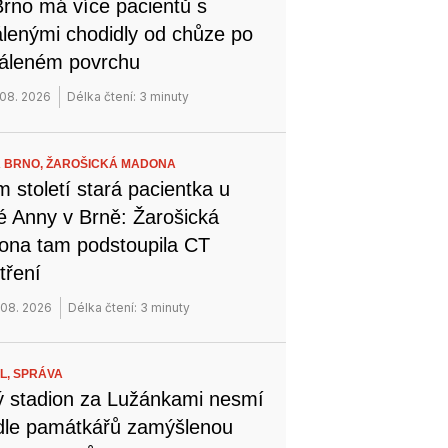
rno má více pacientů s
lenými chodidly od chůze po
áleném povrchu
 08. 2026
Délka čtení: 3 minuty
 BRNO,
ŽAROŠICKÁ MADONA
 století stará pacientka u
é Anny v Brně: Žarošická
na tam podstoupila CT
tření
 08. 2026
Délka čtení: 3 minuty
L,
SPRÁVA
 stadion za Lužánkami nesmí
dle památkářů zamýšlenou