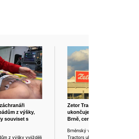
 záchranáři
Zetor Tractors po 80 letech
 pádům z výšky,
ukončuje výrobu traktorů v
y souviset s
Brně, centrála zůstane
Brněnský výrobce traktorů Zetor
ům z výšky vyjížděli
Tractors ukončuje po 80 letech