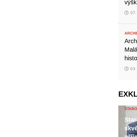
výšk
07.
ARCH
Arch
Malá
hist
03.
EXK
STARO
Star
skvě
příj