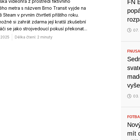
ká videohra z prostředí fiktivního
FN B
ého metra s názvem Brno Transit vyjde na
popá
ě Steam v prvním čtvrtletí příštího roku.
rozp
možné si zahrát zdarma její kratší zkušební
ráči se jako strojvedoucí pokusí překonat…
07.
. 2025
Délka čtení: 2 minuty
FNUSA
Sedm
svat
mado
vyše
03.
FOTBA
Nový
mít 