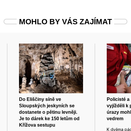
MOHLO BY VÁS ZAJÍMAT
Do Eliščiny síně ve
Policisté a
Sloupských jeskyních se
vyjížděli k
dostanete o pětinu levněji.
úrazy mohl
Je to dárek ke 150 letům od
vedrem
Křížova sestupu
K dvěma pád