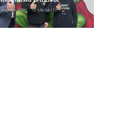
července, 2026
Líbí se (
1 )