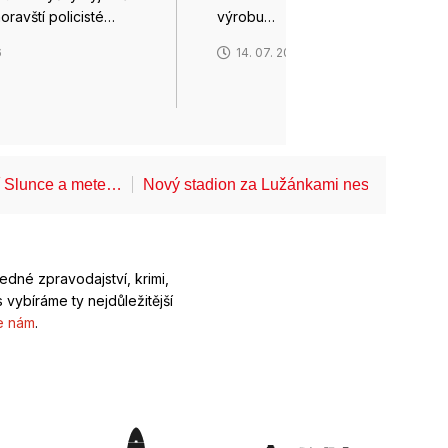
moravští policisté…
výrobu…
6
14. 07. 2026
í Slunce a mete…
Nový stadion za Lužánkami nesmí mít dle
ledné zpravodajství, krimi,
 vybíráme ty nejdůležitější
e nám
.