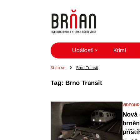
Události
Krimi
Stalo se
Brno Transit
Tag: Brno Transit
VIDEOHR
Nová 
brněn
příšt