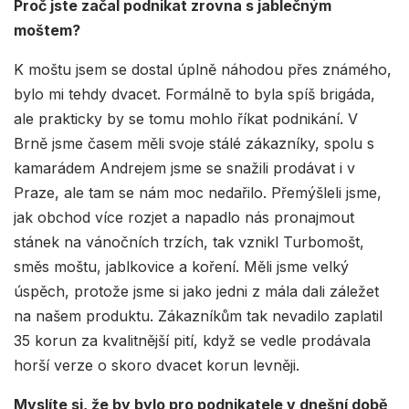
Proč jste začal podnikat zrovna s jablečným
moštem?
K moštu jsem se dostal úplně náhodou přes známého,
bylo mi tehdy dvacet. Formálně to byla spíš brigáda,
ale prakticky by se tomu mohlo říkat podnikání. V
Brně jsme časem měli svoje stálé zákazníky, spolu s
kamarádem Andrejem jsme se snažili prodávat i v
Praze, ale tam se nám moc nedařilo. Přemýšleli jsme,
jak obchod více rozjet a napadlo nás pronajmout
stánek na vánočních trzích, tak vznikl Turbomošt,
směs moštu, jablkovice a koření. Měli jsme velký
úspěch, protože jsme si jako jedni z mála dali záležet
na našem produktu. Zákazníkům tak nevadilo zaplatil
35 korun za kvalitnější pití, když se vedle prodávala
horší verze o skoro dvacet korun levněji.
Myslíte si, že by bylo pro podnikatele v dnešní době