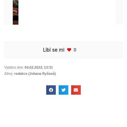
Líbí se mi
0
Vydáno dne:
04.02.2022
,
13:31
Zdroj:
redakce (Johana Ryšavá)