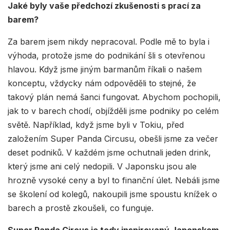
Jaké byly vaše předchozí zkušenosti s prací za
barem?
Za barem jsem nikdy nepracoval. Podle mě to byla i
výhoda, protože jsme do podnikání šli s otevřenou
hlavou. Když jsme jiným barmanům říkali o našem
konceptu, vždycky nám odpověděli to stejné, že
takový plán nemá šanci fungovat. Abychom pochopili,
jak to v barech chodí, objížděli jsme podniky po celém
světě. Například, když jsme byli v Tokiu, před
založením Super Panda Circusu, obešli jsme za večer
deset podniků. V každém jsme ochutnali jeden drink,
který jsme ani celý nedopili. V Japonsku jsou ale
hrozně vysoké ceny a byl to finanční úlet. Nebáli jsme
se školení od kolegů, nakoupili jsme spoustu knížek o
barech a prostě zkoušeli, co funguje.
Super Panda Circus je tedy inspirovaný Japonskem,