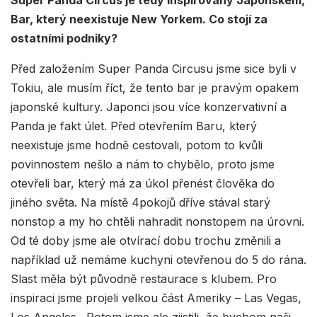
Bar, který neexistuje New Yorkem. Co stojí za
ostatními podniky?
Před založením Super Panda Circusu jsme sice byli v
Tokiu, ale musím říct, že tento bar je pravým opakem
japonské kultury. Japonci jsou více konzervativní a
Panda je fakt úlet. Před otevřením Baru, který
neexistuje jsme hodně cestovali, potom to kvůli
povinnostem nešlo a nám to chybělo, proto jsme
otevřeli bar, který má za úkol přenést člověka do
jiného světa. Na místě 4pokojů dříve stával starý
nonstop a my ho chtěli nahradit nonstopem na úrovni.
Od té doby jsme ale otvírací dobu trochu změnili a
například už nemáme kuchyni otevřenou do 5 do rána.
Slast měla být původně restaurace s klubem. Pro
inspiraci jsme projeli velkou část Ameriky – Las Vegas,
Los Angeles…Potom jsme ale zjistili, že bychom naši