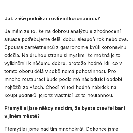
Jak vaše podnikání ovlivnil koronavirus?
Já mám za to, že na dobrou analýzu a zhodnocení
situace potřebujeme delší dobu, alespoň rok nebo dva.
Spousta zaměstnanců z gastronomie kvůli koronaviru
odešla. Na druhou stranu si myslím, že možná je to
vylidnění i k něčemu dobré, protože hodně lidí, co v
tomto oboru dělá v sobě nemá pohostinnost. Pro
mnoho restaurací bude podle mě následující období
nejtěžší ze všech. Chodí mi teď hodně nabídek na
koupi podniků, jejichž vlastnící už to neutáhnou.
Přemýšlel jste někdy nad tím, že byste otevřel bar i
v jiném městě?
Přemýšleli jsme nad tím mnohokrát. Dokonce jsme