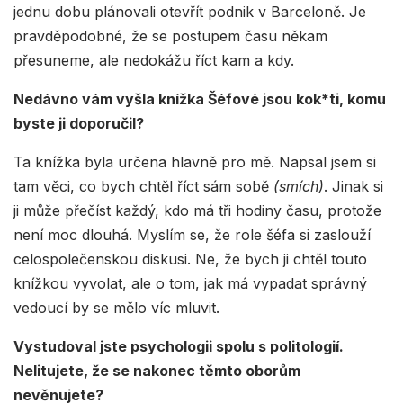
jednu dobu plánovali otevřít podnik v Barceloně. Je
pravděpodobné, že se postupem času někam
přesuneme, ale nedokážu říct kam a kdy.
Nedávno vám vyšla knížka Šéfové jsou kok*ti, komu
byste ji doporučil?
Ta knížka byla určena hlavně pro mě. Napsal jsem si
tam věci, co bych chtěl říct sám sobě
(smích)
. Jinak si
ji může přečíst každý, kdo má tři hodiny času, protože
není moc dlouhá. Myslím se, že role šéfa si zaslouží
celospolečenskou diskusi. Ne, že bych ji chtěl touto
knížkou vyvolat, ale o tom, jak má vypadat správný
vedoucí by se mělo víc mluvit.
Vystudoval jste psychologii spolu s politologií.
Nelitujete, že se nakonec těmto oborům
nevěnujete?