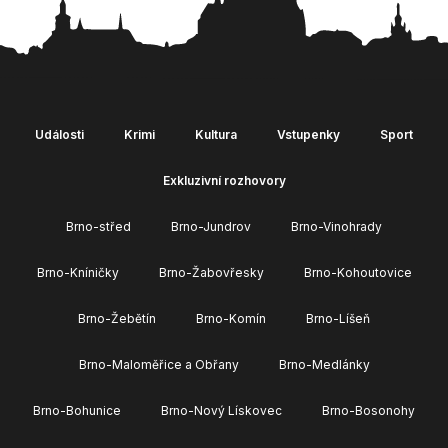
Události
Krimi
Kultura
Vstupenky
Sport
Exkluzivní rozhovory
Brno-střed
Brno-Jundrov
Brno-Vinohrady
Brno-Kníničky
Brno-Žabovřesky
Brno-Kohoutovice
Brno-Žebětín
Brno-Komín
Brno-Líšeň
Brno-Maloměřice a Obřany
Brno-Medlánky
Brno-Bohunice
Brno-Nový Lískovec
Brno-Bosonohy