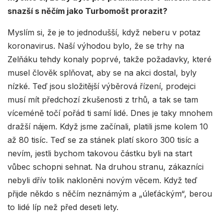
snazší s něčím jako Turbomošt prorazit?
Myslím si, že je to jednodušší, když neberu v potaz
koronavirus. Naší výhodou bylo, že se trhy na
Zelňáku tehdy konaly poprvé, takže požadavky, které
musel člověk splňovat, aby se na akci dostal, byly
nízké. Teď jsou složitější výběrová řízení, prodejci
musí mít předchozí zkušenosti z trhů, a tak se tam
víceméně točí pořád ti samí lidé. Dnes je taky mnohem
dražší nájem. Když jsme začínali, platili jsme kolem 10
až 80 tisíc. Teď se za stánek platí skoro 300 tisíc a
nevím, jestli bychom takovou částku byli na start
vůbec schopni sehnat. Na druhou stranu, zákazníci
nebyli dřív tolik nakloněni novým věcem. Když teď
přijde někdo s něčím neznámým a „úleťáckým“, berou
to lidé líp než před deseti lety.