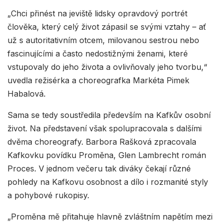
„Chci přinést na jeviště lidsky opravdový portrét
člověka, který celý život zápasil se svými vztahy – ať
už s autoritativním otcem, milovanou sestrou nebo
fascinujícími a často nedostižnými ženami, které
vstupovaly do jeho života a ovlivňovaly jeho tvorbu,“
uvedla režisérka a choreografka Markéta Pimek
Habalová.
Sama se tedy soustředila především na Kafkův osobní
život. Na představení však spolupracovala s dalšími
dvěma choreografy. Barbora Rašková zpracovala
Kafkovku povídku Proměna, Glen Lambrecht román
Proces. V jednom večeru tak diváky čekají různé
pohledy na Kafkovu osobnost a dílo i rozmanité styly
a pohybové rukopisy.
„Proměna mě přitahuje hlavně zvláštním napětím mezi