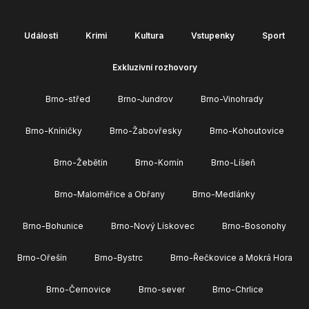
Události
Krimi
Kultura
Vstupenky
Sport
Exkluzivní rozhovory
Brno-střed
Brno-Jundrov
Brno-Vinohrady
Brno-Kníničky
Brno-Žabovřesky
Brno-Kohoutovice
Brno-Žebětín
Brno-Komín
Brno-Líšeň
Brno-Maloměřice a Obřany
Brno-Medlánky
Brno-Bohunice
Brno-Nový Lískovec
Brno-Bosonohy
Brno-Ořešín
Brno-Bystrc
Brno-Řečkovice a Mokrá Hora
Brno-Černovice
Brno-sever
Brno-Chrlice