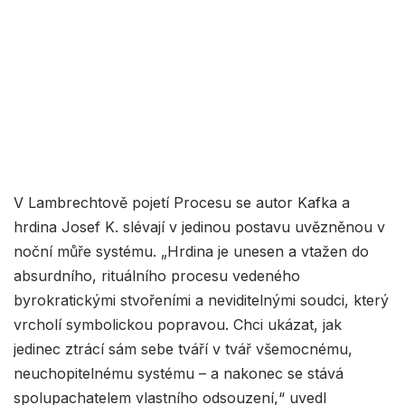
V Lambrechtově pojetí Procesu se autor Kafka a
hrdina Josef K. slévají v jedinou postavu uvězněnou v
noční můře systému. „Hrdina je unesen a vtažen do
absurdního, rituálního procesu vedeného
byrokratickými stvořeními a neviditelnými soudci, který
vrcholí symbolickou popravou. Chci ukázat, jak
jedinec ztrácí sám sebe tváří v tvář všemocnému,
neuchopitelnému systému – a nakonec se stává
spolupachatelem vlastního odsouzení,“ uvedl