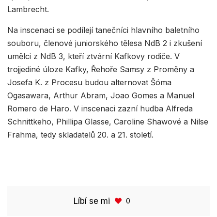
Lambrecht.
Na inscenaci se podílejí tanečníci hlavního baletního
souboru, členové juniorského tělesa NdB 2 i zkušení
umělci z NdB 3, kteří ztvární Kafkovy rodiče. V
trojjediné úloze Kafky, Řehoře Samsy z Proměny a
Josefa K. z Procesu budou alternovat Šóma
Ogasawara, Arthur Abram, Joao Gomes a Manuel
Romero de Haro. V inscenaci zazní hudba Alfreda
Schnittkeho, Phillipa Glasse, Caroline Shawové a Nilse
Frahma, tedy skladatelů 20. a 21. století.
Líbí se mi
0