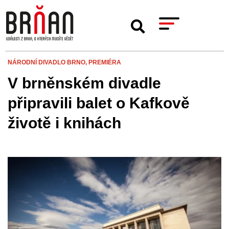
NÁRODNÍ DIVADLO BRNO,
PREMIÉRA
V brněnském divadle
připravili balet o Kafkově
životě i knihách