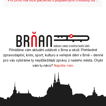
FN Brno má více pacientů s popálenými chodidly od …
Přinášíme vám aktuální události z Brna a okolí. Přehledné
zpravodajství, krimi, sport, kulturu a veřejné dění v Brně – denně
pro vás vybíráme ty nejdůležitější zprávy z našeho města. Chybí
vám tu něco?
Napište nám
.