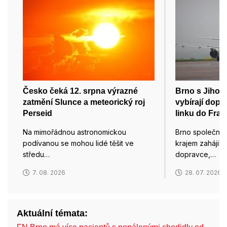
Česko čeká 12. srpna výrazné
Brno s Jiho
zatmění Slunce a meteorický roj
vybírají dopr
Perseid
linku do Fran
Na mimořádnou astronomickou
Brno společně
podívanou se mohou lidé těšit ve
krajem zahájily
středu…
dopravce,…
7. 08. 2026
28. 07. 2026
Aktuální témata: