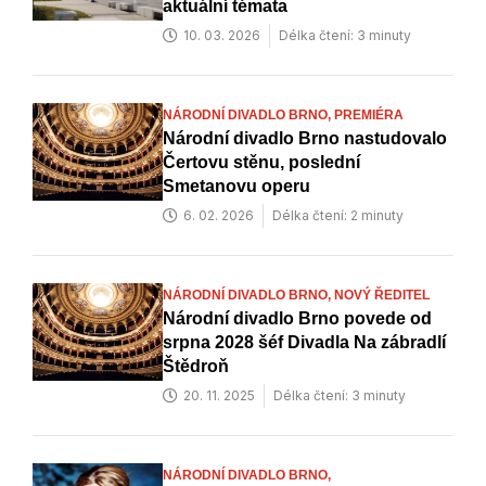
aktuální témata
10. 03. 2026
Délka čtení: 3 minuty
NÁRODNÍ DIVADLO BRNO,
PREMIÉRA
Národní divadlo Brno nastudovalo
Čertovu stěnu, poslední
Smetanovu operu
6. 02. 2026
Délka čtení: 2 minuty
NÁRODNÍ DIVADLO BRNO,
NOVÝ ŘEDITEL
Národní divadlo Brno povede od
srpna 2028 šéf Divadla Na zábradlí
Štědroň
20. 11. 2025
Délka čtení: 3 minuty
NÁRODNÍ DIVADLO BRNO,