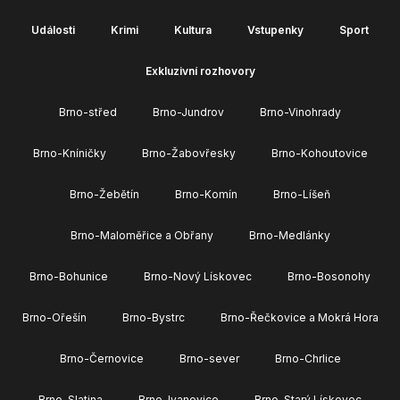
Události
Krimi
Kultura
Vstupenky
Sport
Exkluzivní rozhovory
Brno-střed
Brno-Jundrov
Brno-Vinohrady
Brno-Kníničky
Brno-Žabovřesky
Brno-Kohoutovice
Brno-Žebětín
Brno-Komín
Brno-Líšeň
Brno-Maloměřice a Obřany
Brno-Medlánky
Brno-Bohunice
Brno-Nový Lískovec
Brno-Bosonohy
Brno-Ořešín
Brno-Bystrc
Brno-Řečkovice a Mokrá Hora
Brno-Černovice
Brno-sever
Brno-Chrlice
Brno-Slatina
Brno-Ivanovice
Brno-Starý Lískovec