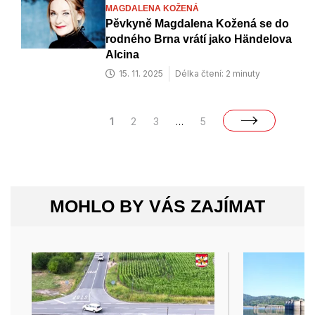
MAGDALENA KOŽENÁ
Pěvkyně Magdalena Kožená se do
rodného Brna vrátí jako Händelova
Alcina
15. 11. 2025
Délka čtení: 2 minuty
1
2
3
…
5
MOHLO BY VÁS ZAJÍMAT