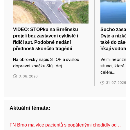
VIDEO: STOPku na Brněnsku
Sucho zasahu
projeli bez zastavení cyklisté i
Dyje a nízké 
řidiči aut. Podobné nedání
také do zásob
přednosti skončilo tragédií
říkají vodoh
Na obrovský nápis STOP a svislou
Velmi nepřízni
dopravní značku Stůj, dej…
situaci, která 
celém…
3. 08. 2026
31. 07. 2026
Aktuální témata:
FN Brno má více pacientů s popálenými chodidly od …