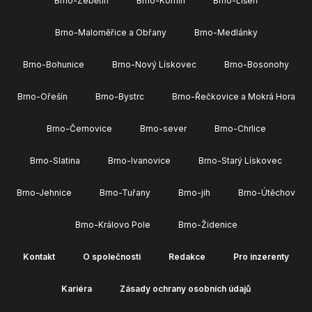
Brno-Žebětín
Brno-Komín
Brno-Líšeň
Brno-Maloměřice a Obřany
Brno-Medlánky
Brno-Bohunice
Brno-Nový Lískovec
Brno-Bosonohy
Brno-Ořešín
Brno-Bystrc
Brno-Řečkovice a Mokrá Hora
Brno-Černovice
Brno-sever
Brno-Chrlice
Brno-Slatina
Brno-Ivanovice
Brno-Starý Lískovec
Brno-Jehnice
Brno-Tuřany
Brno-jih
Brno-Útěchov
Brno-Královo Pole
Brno-Židenice
Kontakt
O společnosti
Redakce
Pro inzerenty
Kariéra
Zásady ochrany osobních údajů