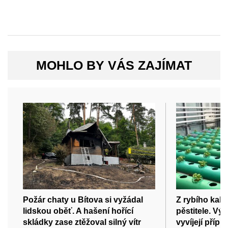
MOHLO BY VÁS ZAJÍMAT
Požár chaty u Bítova si vyžádal
Z rybího kalu
lidskou oběť. A hašení hořící
pěstitele. Vý
skládky zase ztěžoval silný vítr
vyvíjejí příp