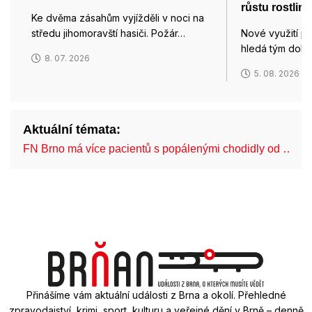
růstu rostlin
Ke dvěma zásahům vyjížděli v noci na
středu jihomoravští hasiči. Požár…
Nové využití p
hledá tým dok
8. 07. 2026
5. 08. 2026
Aktuální témata:
FN Brno má více pacientů s popálenými chodidly od …
Přinášíme vám aktuální události z Brna a okolí. Přehledné
zpravodajství, krimi, sport, kulturu a veřejné dění v Brně – denně