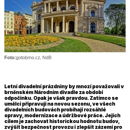
Foto:
gotobrno.cz, NdB
Letní divadelní prázdniny by mnozí považovali v
brněnském Národním divadle za období
odpočinku. Opak je však pravdou. Zatímco se
umělci připravují na novou sezonu, ve všech
divadelních budovách probíhají rozsáhlé
opravy, modernizace a údržbové práce. Jejich
cílem je zachovat historickou hodnotu budov,
zvýšit bezpečnost provozu i zlepšit zázemí pro