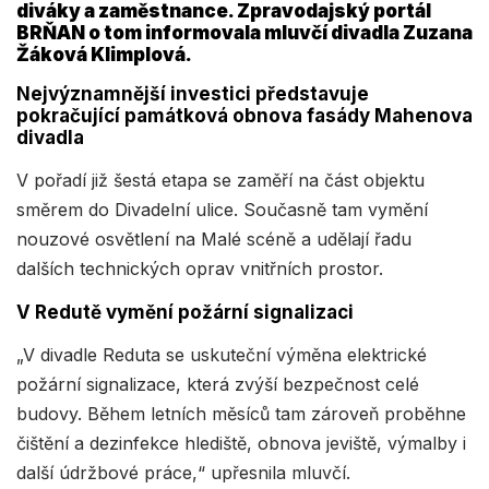
diváky a zaměstnance. Zpravodajský portál
BRŇAN o tom informovala mluvčí divadla Zuzana
Žáková Klimplová.
Nejvýznamnější investici představuje
pokračující památková obnova fasády Mahenova
divadla
V pořadí již šestá etapa se zaměří na část objektu
směrem do Divadelní ulice. Současně tam vymění
nouzové osvětlení na Malé scéně a udělají řadu
dalších technických oprav vnitřních prostor.
V Redutě vymění požární signalizaci
„V divadle Reduta se uskuteční výměna elektrické
požární signalizace, která zvýší bezpečnost celé
budovy. Během letních měsíců tam zároveň proběhne
čištění a dezinfekce hlediště, obnova jeviště, výmalby i
další údržbové práce,“ upřesnila mluvčí.