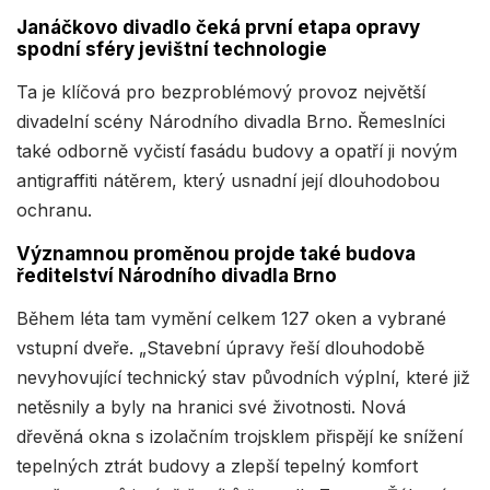
Janáčkovo divadlo čeká první etapa opravy
spodní sféry jevištní technologie
Ta je klíčová pro bezproblémový provoz největší
divadelní scény Národního divadla Brno. Řemeslníci
také odborně vyčistí fasádu budovy a opatří ji novým
antigraffiti nátěrem, který usnadní její dlouhodobou
ochranu.
Významnou proměnou projde také budova
ředitelství Národního divadla Brno
Během léta tam vymění celkem 127 oken a vybrané
vstupní dveře. „Stavební úpravy řeší dlouhodobě
nevyhovující technický stav původních výplní, které již
netěsnily a byly na hranici své životnosti. Nová
dřevěná okna s izolačním trojsklem přispějí ke snížení
tepelných ztrát budovy a zlepší tepelný komfort