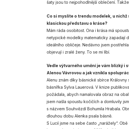
šaty jsou to nejpohodlnější oblečení. Takž
Co si myslíte o trendu modelek, u nichž
klasickou představu o kráse?
Mám ráda osobitost. Ona i krása má spoustu 
netypické modelky matematicky zapadají do
ideálního obličeje. Nedávno jsem postřehl
objevují i zralé ženy. To se mi líbí.
Vedle výtvarného umění je vám blízký i s
Alenou Vávrovou a jak vznikla spoluprá
Alenu znám díky básnické sbírce Královny s
básnířka Sylva Lauerová. V knize publikov
požádala, abych namalovala obraz na obal 
jsem našla spoustu kočičích a domluvily js
s názvem Souhvězdí Bohumila Hrabala. Obraz
dlouhou dobu Alenka psala básně.
S Lucií jsme na sebe často „narážely“. O