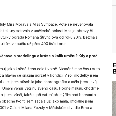
tituly Miss Morava a Miss Sympatie. Poté se nevěnovala
itektury setrvala v umělecké oblasti. Maluje obrazy či
 útulky pořádá Romana Štrynclová od roku 2013. Bezmála
 útulkům v součtu už přes 400 tisíc korun.
e věnovala modelingu a kráse a kolik umění? Kdy a proč
ěnuji jako každá žena celoživotně. Nicméně moc času mi to
t a hlavně se snažím udržet v kondici. V roli modelky jsem
olik let jsem působila jako choreografka a měla jsem i svůj
 Umění věnuji většinu svého času. Hodně maluju, chodíme
a jsem tvůrčí, takže i při vaření přemýšlím nad barvami a
 a obecně tvořit jsem začala už jako malá, oficiálně jsem
 2001 v Galerii Milana Zezuly v Městském divadle Brno a