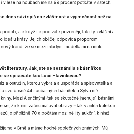
e i v lese na houbách mě na 99 procent potkáte v šatech.
 se dnes sází spíš na zvláštnost a výjimečnost než na
podob, ale když se podíváte pozorněji, tak i ty zvláštní a
 ideálu krásy. Jejich obličej odpovídá proporcím
a nový trend, že se mezi mladými modelkami na mole
vět literatury. Jak jste se seznámila s básnířkou
ce se spisovatelkou Lucií Hlavinkovou?
lz a ostružin, kterou vybrala a uspořádala spisovatelka a
alo své básně 44 současných básnířek a Sylva mě
knihy. Mezi Alenčinými (tak se skutečně jmenuje) básněmi
me se, že k nim začnu malovat obrazy – tak vznikla kolekce
ů je přibližně 70 a počítám mezi ně i ty aukční, k nimž
bě žijeme v Brně a máme hodně společných známých. Můj