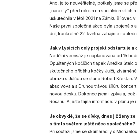
Ano, je to neuvěřitelné, potkaly jsme se př
„narazily“ před rokem na sociálních sítích
uskutečnila v létě 2021 na Zámku Bílovec v 
Naše první společná akce byla spojená s a
dní, konkrétně 22. května zahájíme společ
Jak v Lysicích celý projekt odstartuje 
Nedělní vernisáž je naplánovaná od 15 hod
Opuštených kočičích tlapek Anežka Štelclo
skutečného příběhu kočky Julči, ztvárněn
obrazu s Julčou se stane Robert Křesťan. 
absolvovala s Druhou trávou šňůru koncertů
novou desku. Dokonce jsem i zpívala, což
Rosanu. A ještě tajná informace: v plánu je 
Je obvyklé, že se dívky, dnes již ženy ze
s tímto světem ještě něco společného?
Při soutěži jsme se skamarádily s Michael