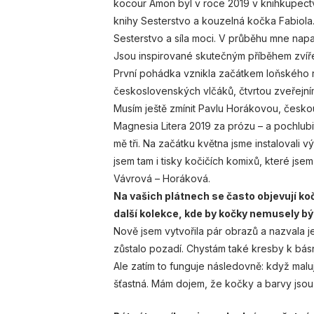
kocour Amon byl v roce 2019 v knihkupectv
knihy Sesterstvo a kouzelná kočka Fabiola.
Sesterstvo a síla moci. V průběhu mne nap
Jsou inspirované skutečným příběhem zvíř
První pohádka vznikla začátkem loňského r
československých vlčáků, čtvrtou zveřejní
Musím ještě zmínit Pavlu Horákovou, českou
Magnesia Litera 2019 za prózu – a pochlubit
mě tři. Na začátku května jsme instalovali 
jsem tam i tisky kočičích komixů, které jsem
Vávrová – Horáková.
Na vašich plátnech se často objevují ko
další kolekce, kde by kočky nemusely být 
Nově jsem vytvořila pár obrazů a nazvala je
zůstalo pozadí. Chystám také kresby k básn
Ale zatím to funguje následovně: když malu
šťastná. Mám dojem, že kočky a barvy jso