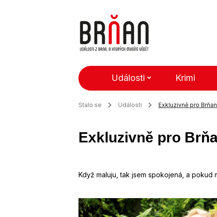
Události
Krimi
Stalo se
Události
Exkluzivně pro Brňa
Exkluzivně pro Brň
Když maluju, tak jsem spokojená, a pokud ma