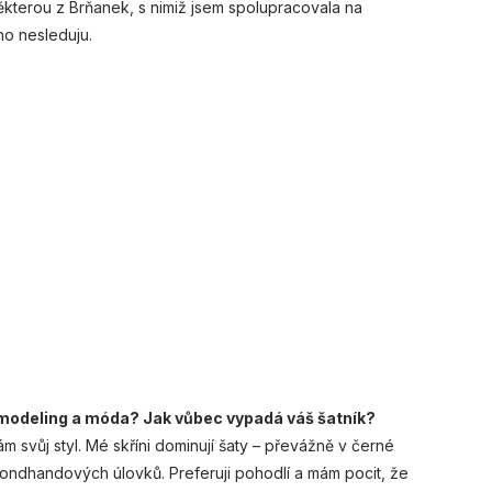
kterou z Brňanek, s nimiž jsem spolupracovala na
ho nesleduju.
á modeling a móda? Jak vůbec vypadá váš šatník?
 svůj styl. Mé skříni dominují šaty – převážně v černé
condhandových úlovků. Preferuji pohodlí a mám pocit, že