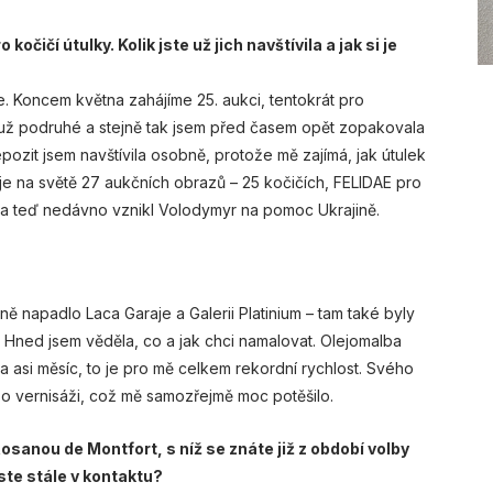
očičí útulky. Kolik jste už jich navštívila a jak si je
e. Koncem května zahájíme 25. aukci, tentokrát pro
i už podruhé a stejně tak jsem před časem opět zopakovala
depozit jsem navštívila osobně, protože mě zajímá, jak útulek
je na světě 27 aukčních obrazů – 25 kočičích, FELIDAE pro
a teď nedávno vznikl Volodymyr na pomoc Ukrajině.
ně napadlo Laca Garaje a Galerii Platinium – tam také byly
. Hned jsem věděla, co a jak chci namalovat. Olejomalba
 asi měsíc, to je pro mě celkem rekordní rychlost. Svého
o vernisáži, což mě samozřejmě moc potěšilo.
sanou de Montfort, s níž se znáte již z období volby
ste stále v kontaktu?