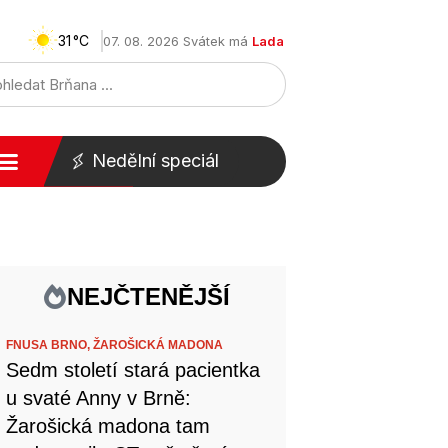
31
07. 08. 2026 Svátek má
Lada
Nedělní speciál
NEJČTENĚJŠÍ
FNUSA BRNO,
ŽAROŠICKÁ MADONA
Sedm století stará pacientka
u svaté Anny v Brně:
Žarošická madona tam