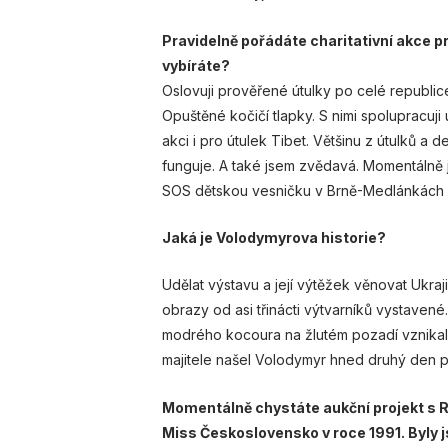
Pravidelně pořádáte charitativní akce pro k
vybíráte?
Oslovuji prověřené útulky po celé republic
Opuštěné kočičí tlapky. S nimi spolupracuj
akci i pro útulek Tibet. Většinu z útulků a 
funguje. A také jsem zvědavá. Momentálně 
SOS dětskou vesničku v Brně-Medlánkách 
Jaká je Volodymyrova historie?
Udělat výstavu a její výtěžek věnovat Ukraji
obrazy od asi třinácti výtvarníků vystavené
modrého kocoura na žlutém pozadí vznikala
majitele našel Volodymyr hned druhý den p
Momentálně chystáte aukční projekt s Ro
Miss Československo v roce 1991. Byly j