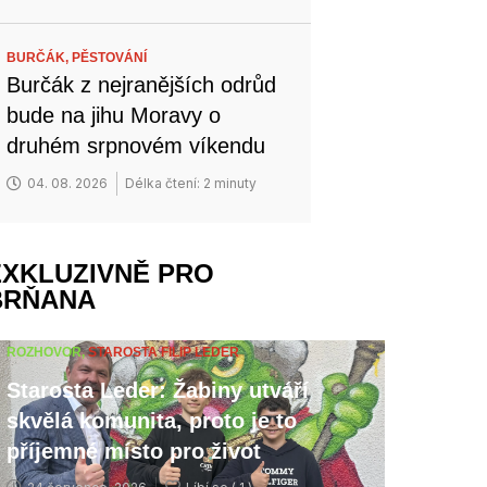
BURČÁK,
PĚSTOVÁNÍ
Burčák z nejranějších odrůd
bude na jihu Moravy o
druhém srpnovém víkendu
04. 08. 2026
Délka čtení: 2 minuty
EXKLUZIVNĚ PRO
BRŇANA
ROZHOVOR,
STAROSTA FILIP LEDER
Starosta Leder: Žabiny utváří
skvělá komunita, proto je to
příjemné místo pro život