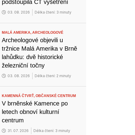
podstoupila CT vyšetření
03. 08. 2026
Délka čtení: 3 minuty
MALÁ AMERIKA,
ARCHEOLOGOVÉ
Archeologové objevili u
tržnice Malá Amerika v Brně
lahůdku: dvě historické
železniční točny
03. 08. 2026
Délka čtení: 2 minuty
KAMENNÁ ČTVRŤ,
OBČANSKÉ CENTRUM
V brněnské Kamence po
letech obnoví kulturní
centrum
31. 07. 2026
Délka čtení: 3 minuty