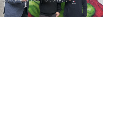
24 července, 2026
Líbí se (
1 )