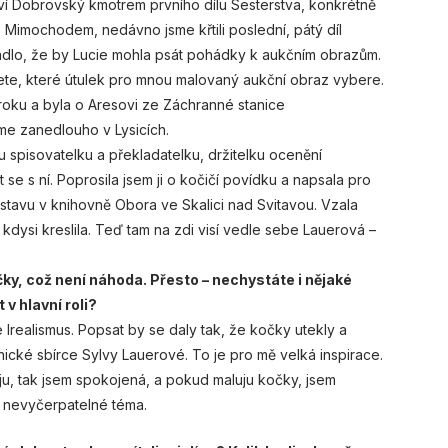
í Dobrovský kmotrem prvního dílu Sesterstva, konkrétně
 Mimochodem, nedávno jsme křtili poslední, pátý díl
adlo, že by Lucie mohla psát pohádky k aukčním obrazům.
ete, které útulek pro mnou malovaný aukční obraz vybere.
oku a byla o Aresovi ze Záchranné stanice
me zanedlouho v Lysicích.
 spisovatelku a překladatelku, držitelku ocenění
 se s ní. Poprosila jsem ji o kočičí povídku a napsala pro
výstavu v knihovně Obora ve Skalici nad Svitavou. Vzala
 kdysi kreslila. Teď tam na zdi visí vedle sebe Lauerová –
čky, což není náhoda. Přesto – nechystáte i nějaké
v hlavní roli?
 Irealismus. Popsat by se daly tak, že kočky utekly a
ické sbírce Sylvy Lauerové. To je pro mě velká inspirace.
ju, tak jsem spokojená, a pokud maluju kočky, jsem
u nevyčerpatelné téma.