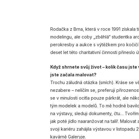
Rodačka z Brna, která v roce 1991 získala 
modelingu, ale coby „zběhlá“ studentka arch
perokresby a aukce s výtěžkem pro kočičí
deset let této charitativní činnosti přineslo
Když shrnete svůj život – kolik času jst
jste začala malovat?
Trochu záludná otázka (smích). Kráse se v
nezabere – nelíčím se, preferuji přirozenos
se v minulosti ocitla pouze párkrát, ale něk
tým modelek a modelů. To mě hodně bavilo.
na výstavy, sleduji dokumenty, čtu… Tvořím 
jak poté jídlo naaranžovat na talíř. Malovat
svoji kariéru zahájila výstavou v listopadu
kavárně Galeryje.