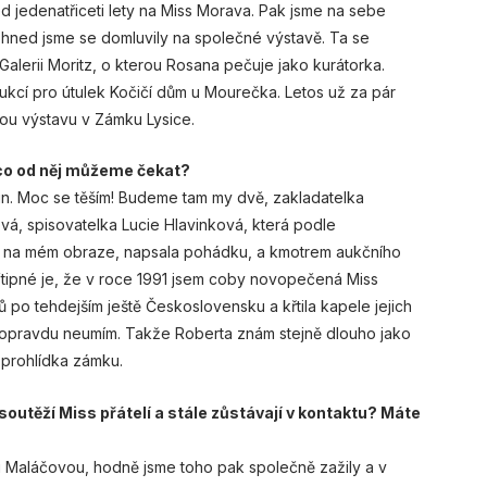
ed jedenatřiceti lety na Miss Morava. Pak jsme na sebe
 a hned jsme se domluvily na společné výstavě. Ta se
Galerii Moritz, o kterou Rosana pečuje jako kurátorka.
ukcí pro útulek Kočičí dům u Mourečka. Letos už za pár
nou výstavu v Zámku Lysice.
a co od něj můžeme čekat?
in. Moc se těším! Budeme tam my dvě, zakladatelka
vá, spisovatelka Lucie Hlavinková, která podle
é na mém obraze, napsala pohádku, a kmotrem aukčního
Vtipné je, že v roce 1991 jsem coby novopečená Miss
 po tehdejším ještě Československu a křtila kapele jejich
 opravdu neumím. Takže Roberta znám stejně dlouho jako
i prohlídka zámku.
 soutěží Miss přátelí a stále zůstávají v kontaktu? Máte
ou Maláčovou, hodně jsme toho pak společně zažily a v