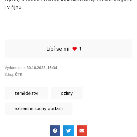
i v říjnu.
Líbí se mi
1
Vydáno dne:
30.10.2023
,
15:34
Zdroj:
ČTK
zemědělství
ozimy
extrémně suchý podzim