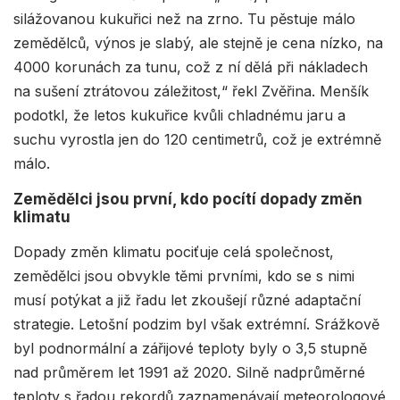
silážovanou kukuřici než na zrno. Tu pěstuje málo
zemědělců, výnos je slabý, ale stejně je cena nízko, na
4000 korunách za tunu, což z ní dělá při nákladech
na sušení ztrátovou záležitost,“ řekl Zvěřina. Menšík
podotkl, že letos kukuřice kvůli chladnému jaru a
suchu vyrostla jen do 120 centimetrů, což je extrémně
málo.
Zemědělci jsou první, kdo pocítí dopady změn
klimatu
Dopady změn klimatu pociťuje celá společnost,
zemědělci jsou obvykle těmi prvními, kdo se s nimi
musí potýkat a již řadu let zkoušejí různé adaptační
strategie. Letošní podzim byl však extrémní. Srážkově
byl podnormální a zářijové teploty byly o 3,5 stupně
nad průměrem let 1991 až 2020. Silně nadprůměrné
teploty s řadou rekordů zaznamenávají meteorologové