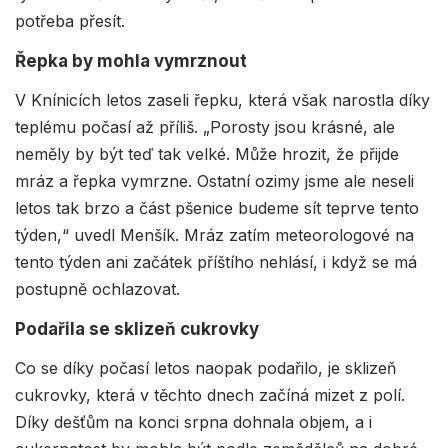
potřeba přesít.
Řepka by mohla vymrznout
V Knínicích letos zaseli řepku, která však narostla díky
teplému počasí až příliš. „Porosty jsou krásné, ale
neměly by být teď tak velké. Může hrozit, že přijde
mráz a řepka vymrzne. Ostatní ozimy jsme ale neseli
letos tak brzo a část pšenice budeme sít teprve tento
týden,“ uvedl Menšík. Mráz zatím meteorologové na
tento týden ani začátek příštího nehlásí, i když se má
postupně ochlazovat.
Podařila se sklizeň cukrovky
Co se díky počasí letos naopak podařilo, je sklizeň
cukrovky, která v těchto dnech začíná mizet z polí.
Díky dešťům na konci srpna dohnala objem, a i