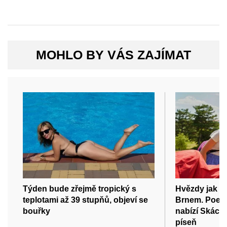
MOHLO BY VÁS ZAJÍMAT
Týden bude zřejmě tropický s
Hvězdy jak t
teplotami až 39 stupňů, objeví se
Brnem. Poesi
bouřky
nabízí Skácel
píseň