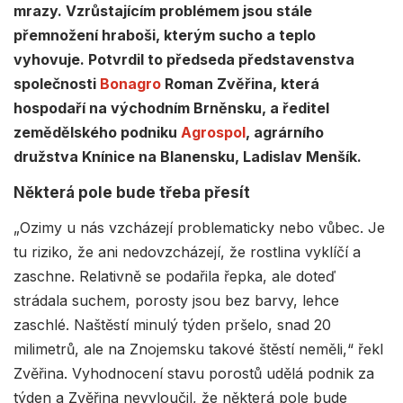
mrazy. Vzrůstajícím problémem jsou stále
přemnožení hraboši, kterým sucho a teplo
vyhovuje. Potvrdil to předseda představenstva
společnosti
Bonagro
Roman Zvěřina, která
hospodaří na východním Brněnsku, a ředitel
zemědělského podniku
Agrospol
, agrárního
družstva Knínice na Blanensku, Ladislav Menšík.
Některá pole bude třeba přesít
„Ozimy u nás vzcházejí problematicky nebo vůbec. Je
tu riziko, že ani nedovzcházejí, že rostlina vyklíčí a
zaschne. Relativně se podařila řepka, ale doteď
strádala suchem, porosty jsou bez barvy, lehce
zaschlé. Naštěstí minulý týden pršelo, snad 20
milimetrů, ale na Znojemsku takové štěstí neměli,“ řekl
Zvěřina. Vyhodnocení stavu porostů udělá podnik za
týden a Zvěřina nevyloučil, že některá pole bude