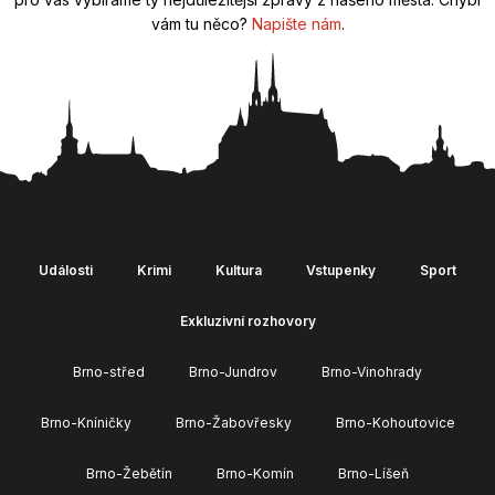
vám tu něco?
Napište nám
.
Události
Krimi
Kultura
Vstupenky
Sport
Exkluzivní rozhovory
Brno-střed
Brno-Jundrov
Brno-Vinohrady
Brno-Kníničky
Brno-Žabovřesky
Brno-Kohoutovice
Brno-Žebětín
Brno-Komín
Brno-Líšeň