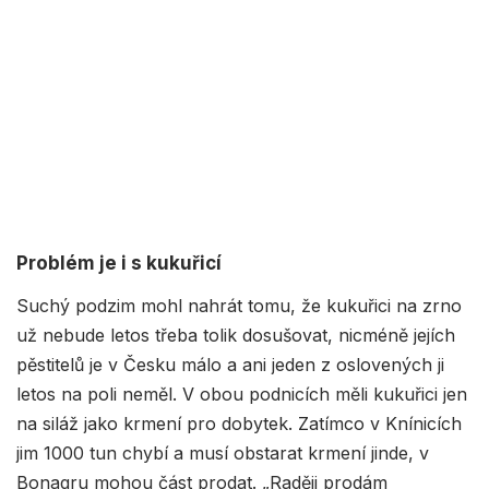
Problém je i s kukuřicí
Suchý podzim mohl nahrát tomu, že kukuřici na zrno
už nebude letos třeba tolik dosušovat, nicméně jejích
pěstitelů je v Česku málo a ani jeden z oslovených ji
letos na poli neměl. V obou podnicích měli kukuřici jen
na siláž jako krmení pro dobytek. Zatímco v Knínicích
jim 1000 tun chybí a musí obstarat krmení jinde, v
Bonagru mohou část prodat. „Raději prodám