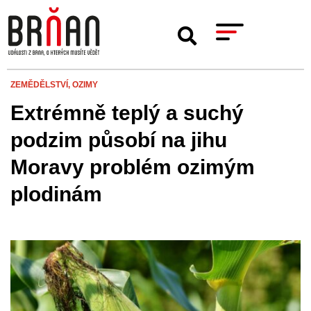
ZEMĚDĚLSTVÍ,
OZIMY
Extrémně teplý a suchý
podzim působí na jihu
Moravy problém ozimým
plodinám