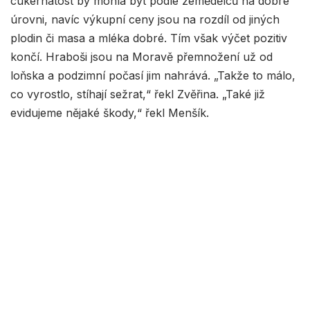
cukernatost by mohla být podle zemědělců na dobré
úrovni, navíc výkupní ceny jsou na rozdíl od jiných
plodin či masa a mléka dobré. Tím však výčet pozitiv
končí. Hraboši jsou na Moravě přemnožení už od
loňska a podzimní počasí jim nahrává. „Takže to málo,
co vyrostlo, stíhají sežrat,“ řekl Zvěřina. „Také již
evidujeme nějaké škody,“ řekl Menšík.