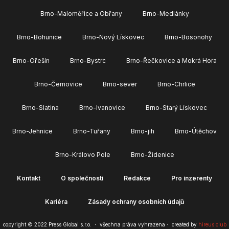
Brno-Maloměřice a Obřany
Brno-Medlánky
Brno-Bohunice
Brno-Nový Lískovec
Brno-Bosonohy
Brno-Ořešín
Brno-Bystrc
Brno-Řečkovice a Mokrá Hora
Brno-Černovice
Brno-sever
Brno-Chrlice
Brno-Slatina
Brno-Ivanovice
Brno-Starý Lískovec
Brno-Jehnice
Brno-Tuřany
Brno-jih
Brno-Útěchov
Brno-Královo Pole
Brno-Židenice
Kontakt
O společnosti
Redakce
Pro inzerenty
Kariéra
Zásady ochrany osobních údajů
copyright © 2022 Press Global s.r.o. ・ všechna práva vyhrazena・ created by
hireus.club