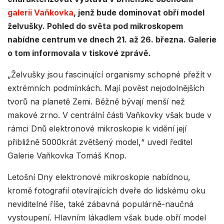
galerii Vaňkovka
, jenž bude dominovat obří model
želvušky. Pohled do světa pod mikroskopem
nabídne centrum ve dnech 21. až 26. března. Galerie
o tom informovala v tiskové zprávě.
„Želvušky jsou fascinující organismy schopné přežít v
extrémních podmínkách. Mají pověst nejodolnějších
tvorů na planetě Zemi. Běžně bývají menší než
makové zrno. V centrální části Vaňkovky však bude v
rámci Dnů elektronové mikroskopie k vidění její
přibližně 5000krát zvětšený model,“ uvedl ředitel
Galerie Vaňkovka Tomáš Knop.
Letošní Dny elektronové mikroskopie nabídnou,
kromě fotografií otevírajících dveře do lidskému oku
neviditelné říše, také zábavná populárně-naučná
vystoupení. Hlavním lákadlem však bude obří model