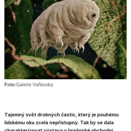
Foto:
Galerie Vaňkovka
Tajemný svět drobných částic, který je pouhému
lidskému oku zcela nepřístupný. Tak by se dala
charakterizovat výstava v brněnské obchodní