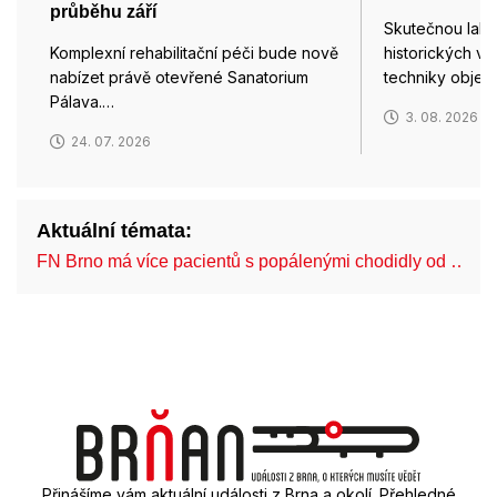
průběhu září
Skutečnou lahů
Komplexní rehabilitační péči bude nově
historických vl
nabízet právě otevřené Sanatorium
techniky objevi
Pálava.…
3. 08. 2026
24. 07. 2026
Aktuální témata:
FN Brno má více pacientů s popálenými chodidly od …
Přinášíme vám aktuální události z Brna a okolí. Přehledné