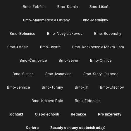
Brno-Žebětín
Brno-Komín
Brno-Líšeň
Brno-Maloměřice a Obřany
Brno-Medlánky
Brno-Bohunice
Brno-Nový Lískovec
Brno-Bosonohy
Brno-Ořešín
Brno-Bystrc
Brno-Řečkovice a Mokrá Hora
Brno-Černovice
Brno-sever
Brno-Chrlice
Brno-Slatina
Brno-Ivanovice
Brno-Starý Lískovec
Brno-Jehnice
Brno-Tuřany
Brno-jih
Brno-Útěchov
Brno-Královo Pole
Brno-Židenice
Kontakt
O společnosti
Redakce
Pro inzerenty
Kariéra
Zásady ochrany osobních údajů