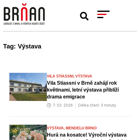
Tag: Výstava
VILA STIASSNI,
VÝSTAVA
Vila Stiassni v Brně zahájí rok
květinami, letní výstava přiblíží
drama emigrace
7. 02. 2026
Délka čtení: 3 minuty
VÝSTAVA,
MENDELU BRNO
Hurá na kosatce! Výroční výstava