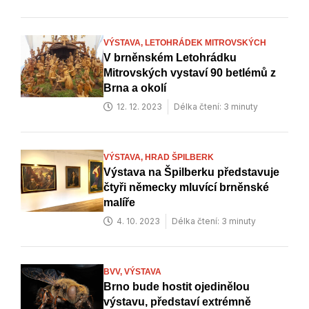
VÝSTAVA,
LETOHRÁDEK MITROVSKÝCH
V brněnském Letohrádku
Mitrovských vystaví 90 betlémů z
Brna a okolí
12. 12. 2023
Délka čtení: 3 minuty
VÝSTAVA,
HRAD ŠPILBERK
Výstava na Špilberku představuje
čtyři německy mluvící brněnské
malíře
4. 10. 2023
Délka čtení: 3 minuty
BVV,
VÝSTAVA
Brno bude hostit ojedinělou
výstavu, představí extrémně