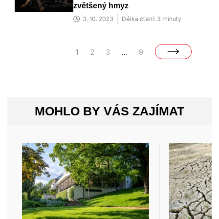
zvětšený hmyz
3. 10. 2023
Délka čtení: 3 minuty
1
2
3
…
9
MOHLO BY VÁS ZAJÍMAT