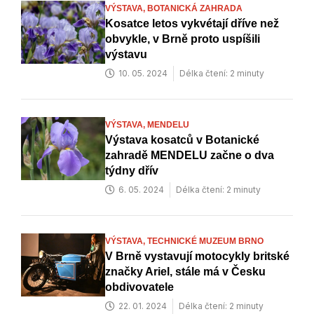
VÝSTAVA,
BOTANICKÁ ZAHRADA
Kosatce letos vykvétají dříve než
obvykle, v Brně proto uspíšili
výstavu
10. 05. 2024
Délka čtení: 2 minuty
VÝSTAVA,
MENDELU
Výstava kosatců v Botanické
zahradě MENDELU začne o dva
týdny dřív
6. 05. 2024
Délka čtení: 2 minuty
VÝSTAVA,
TECHNICKÉ MUZEUM BRNO
V Brně vystavují motocykly britské
značky Ariel, stále má v Česku
obdivovatele
22. 01. 2024
Délka čtení: 2 minuty