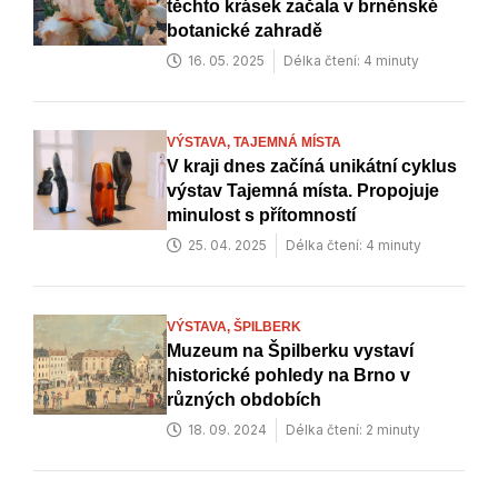
těchto krásek začala v brněnské
botanické zahradě
16. 05. 2025
Délka čtení: 4 minuty
VÝSTAVA,
TAJEMNÁ MÍSTA
V kraji dnes začíná unikátní cyklus
výstav Tajemná místa. Propojuje
minulost s přítomností
25. 04. 2025
Délka čtení: 4 minuty
VÝSTAVA,
ŠPILBERK
Muzeum na Špilberku vystaví
historické pohledy na Brno v
různých obdobích
18. 09. 2024
Délka čtení: 2 minuty