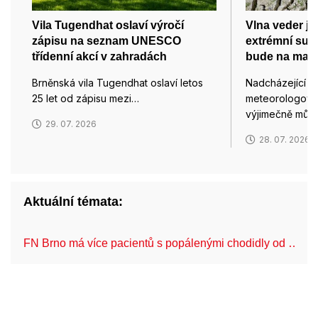
Vila Tugendhat oslaví výročí
Vlna veder je
zápisu na seznam UNESCO
extrémní such
třídenní akcí v zahradách
bude na max
Brněnská vila Tugendhat oslaví letos
Nadcházející vl
25 let od zápisu mezi…
meteorologové 
výjimečně můž
29. 07. 2026
28. 07. 2026
Aktuální témata:
FN Brno má více pacientů s popálenými chodidly od …