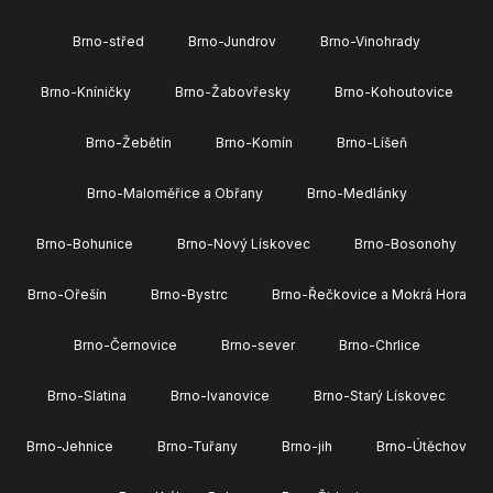
Brno-střed
Brno-Jundrov
Brno-Vinohrady
Brno-Kníničky
Brno-Žabovřesky
Brno-Kohoutovice
Brno-Žebětín
Brno-Komín
Brno-Líšeň
Brno-Maloměřice a Obřany
Brno-Medlánky
Brno-Bohunice
Brno-Nový Lískovec
Brno-Bosonohy
Brno-Ořešín
Brno-Bystrc
Brno-Řečkovice a Mokrá Hora
Brno-Černovice
Brno-sever
Brno-Chrlice
Brno-Slatina
Brno-Ivanovice
Brno-Starý Lískovec
Brno-Jehnice
Brno-Tuřany
Brno-jih
Brno-Útěchov