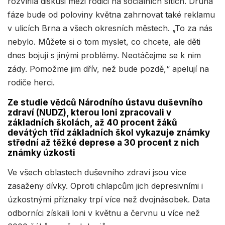
rozvířila diskusi mezi rodiči na sociálních sítích. Druhá
fáze bude od poloviny května zahrnovat také reklamu
v ulicích Brna a všech okresních městech. „To za nás
nebylo. Můžete si o tom myslet, co chcete, ale děti
dnes bojují s jinými problémy. Neotáčejme se k nim
zády. Pomožme jim dřív, než bude pozdě,“ apelují na
rodiče herci.
Ze studie vědců Národního ústavu duševního
zdraví (NUDZ), kterou loni zpracovali v
základních školách, až 40 procent žáků
devátých tříd základních škol vykazuje známky
střední až těžké deprese a 30 procent z nich
známky úzkosti
Ve všech oblastech duševního zdraví jsou více
zasaženy dívky. Oproti chlapcům jich depresivními i
úzkostnými příznaky trpí více než dvojnásobek. Data
odborníci získali loni v květnu a červnu u více než