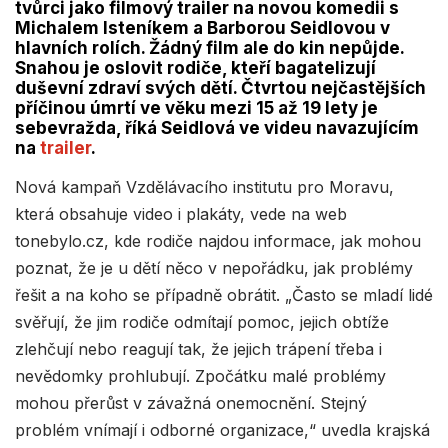
tvůrci jako filmový trailer na novou komedii s
Michalem Isteníkem a Barborou Seidlovou v
hlavních rolích. Žádný film ale do kin nepůjde.
Snahou je oslovit rodiče, kteří bagatelizují
duševní zdraví svých dětí. Čtvrtou nejčastějších
příčinou úmrtí ve věku mezi 15 až 19 lety je
sebevražda, říká Seidlová ve videu navazujícím
na
trailer
.
Nová kampaň Vzdělávacího institutu pro Moravu,
která obsahuje video i plakáty, vede na web
tonebylo.cz, kde rodiče najdou informace, jak mohou
poznat, že je u dětí něco v nepořádku, jak problémy
řešit a na koho se případně obrátit. „Často se mladí lidé
svěřují, že jim rodiče odmítají pomoc, jejich obtíže
zlehčují nebo reagují tak, že jejich trápení třeba i
nevědomky prohlubují. Zpočátku malé problémy
mohou přerůst v závažná onemocnění. Stejný
problém vnímají i odborné organizace,“ uvedla krajská