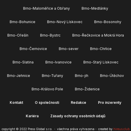
Brno-Maloměřice a Obřany
Brno-Medlánky
Brno-Bohunice
Brno-Nový Lískovec
Brno-Bosonohy
Brno-Ořešín
Brno-Bystrc
Brno-Řečkovice a Mokrá Hora
Brno-Černovice
Brno-sever
Brno-Chrlice
Brno-Slatina
Brno-Ivanovice
Brno-Starý Lískovec
Brno-Jehnice
Brno-Tuřany
Brno-jih
Brno-Útěchov
Brno-Královo Pole
Brno-Židenice
Kontakt
O společnosti
Redakce
Pro inzerenty
Kariéra
Zásady ochrany osobních údajů
copyright © 2022 Press Global s.r.o. ・ všechna práva vyhrazena・ created by
hireus.club