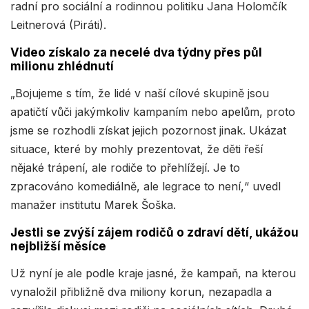
radní pro sociální a rodinnou politiku Jana Holomčík
Leitnerová (Piráti).
Video získalo za necelé dva týdny přes půl
milionu zhlédnutí
„Bojujeme s tím, že lidé v naší cílové skupině jsou
apatičtí vůči jakýmkoliv kampaním nebo apelům, proto
jsme se rozhodli získat jejich pozornost jinak. Ukázat
situace, které by mohly prezentovat, že děti řeší
nějaké trápení, ale rodiče to přehlížejí. Je to
zpracováno komediálně, ale legrace to není,“ uvedl
manažer institutu Marek Šoška.
Jestli se zvýší zájem rodičů o zdraví dětí, ukážou
nejbližší měsíce
Už nyní je ale podle kraje jasné, že kampaň, na kterou
vynaložil přibližně dva miliony korun, nezapadla a