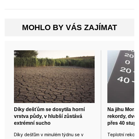
MOHLO BY VÁS ZAJÍMAT
Díky dešťům se dosytila horní
Na jihu Morav
vrstva půdy, v hlubší zůstává
rekordy, dvě 
extrémní sucho
přes 40 stup
Díky dešťům v minulém týdnu se v
Teplotní rekor