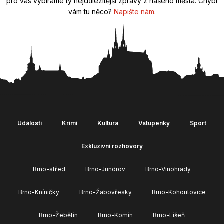
pro vás vybíráme ty nejdůležitější zprávy z našeho města. Chybí
vám tu něco?
Napište nám
.
Události
Krimi
Kultura
Vstupenky
Sport
Exkluzivní rozhovory
Brno-střed
Brno-Jundrov
Brno-Vinohrady
Brno-Kníničky
Brno-Žabovřesky
Brno-Kohoutovice
Brno-Žebětín
Brno-Komín
Brno-Líšeň