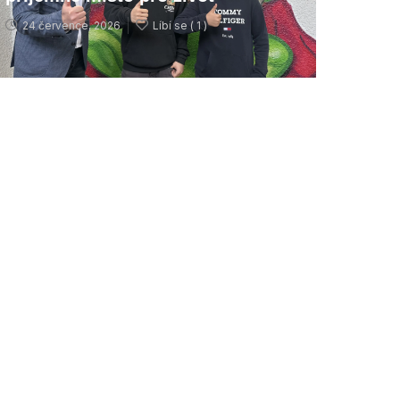
24 července, 2026
Líbí se (
1 )