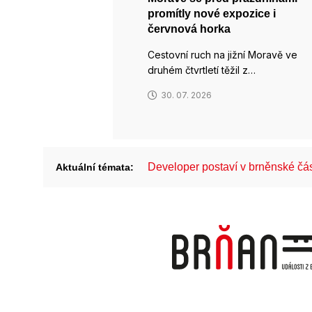
promítly nové expozice i
červnová horka
Cestovní ruch na jižní Moravě ve
druhém čtvrtletí těžil z…
30. 07. 2026
Developer postaví v brněnské č
Aktuální témata: