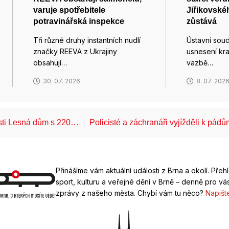
varuje spotřebitele
Jiřikovskéh
potravinářská inspekce
zůstává
Tři různé druhy instantních nudlí
Ústavní soud
značky REEVA z Ukrajiny
usnesení kr
obsahují…
vazbě…
30. 07. 2026
8. 07. 202
ásti Lesná dům s 220…
Policisté a záchranáři vyjížděli k pád
Přinášíme vám aktuální události z Brna a okolí. Přeh
sport, kulturu a veřejné dění v Brně – denně pro vás
zprávy z našeho města. Chybí vám tu něco?
Napišt