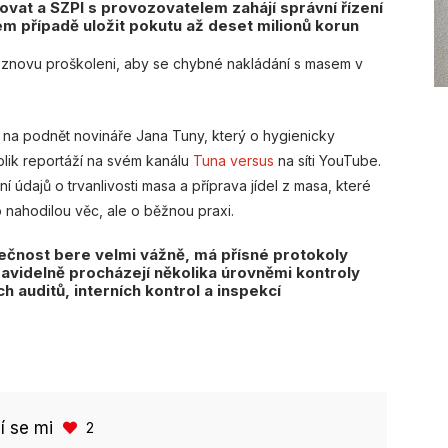
vat a SZPI s provozovatelem zahájí správní řízení
ém případě uložit pokutu až deset milionů korun
e znovu proškoleni, aby se chybné nakládání s masem v
FC na podnět novináře Jana Tuny, který o hygienicky
lik reportáží na svém kanálu
Tuna versus
na síti YouTube.
údajů o trvanlivosti masa a příprava jídel z masa, které
 nahodilou věc, ale o běžnou praxi.
ečnost bere velmi vážně, má přísné protokoly
avidelně procházejí několika úrovněmi kontroly
h auditů, interních kontrol a inspekcí
bí se mi
2