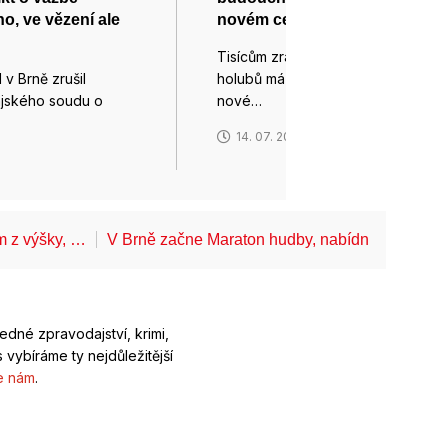
o, ve vězení ale
novém centru u Brna
Tisícům zraněných a nemocných
 v Brně zrušil
holubů má v budoucnu pomoci
ajského soudu o
nové…
14. 07. 2026
6
ům z výšky, …
V Brně začne Maraton hudby, nabídne koncerty
ledné zpravodajství, krimi,
 vybíráme ty nejdůležitější
e nám
.