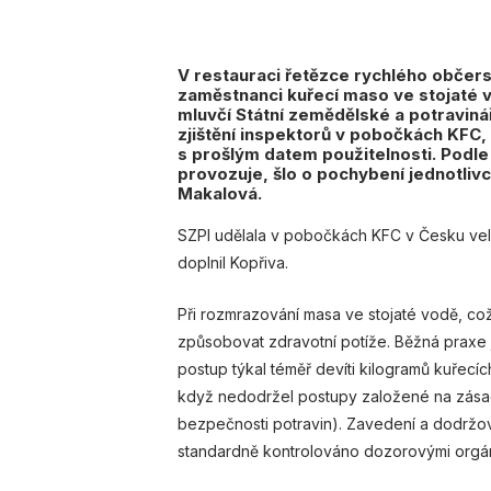
V restauraci řetězce rychlého občers
zaměstnanci kuřecí maso ve stojaté vo
mluvčí Státní zemědělské a potraviná
zjištění inspektorů v pobočkách KFC,
s prošlým datem použitelnosti. Podle
provozuje, šlo o pochybení jednotliv
Makalová.
SZPI udělala v pobočkách KFC v Česku velk
doplnil Kopřiva.
Při rozmrazování masa ve stojaté vodě, což
způsobovat zdravotní potíže. Běžná praxe 
postup týkal téměř devíti kilogramů kuřecích
když nedodržel postupy založené na zásad
bezpečnosti potravin). Zavedení a dodržo
standardně kontrolováno dozorovými orgán