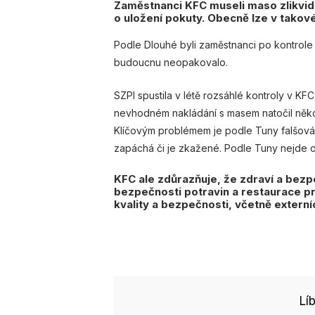
Zaměstnanci KFC museli maso zlikvido
o uložení pokuty. Obecně lze v takov
Podle Dlouhé byli zaměstnanci po kontrol
budoucnu neopakovalo.
SZPI spustila v létě rozsáhlé kontroly v K
nevhodném nakládání s masem natočil něko
Klíčovým problémem je podle Tuny falšování 
zapáchá či je zkažené. Podle Tuny nejde o
KFC ale zdůrazňuje, že zdraví a bezp
bezpečnosti potravin a restaurace pr
kvality a bezpečnosti, včetně externíc
Lí