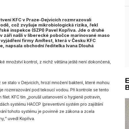
tvení KFC v Praze-Dejvicích rozmrazovali
dě, což zvyšuje mikrobiologická rizika, řekl
řské inspekce (SZPI) Pavel Kopřiva. Jde o druhé
 v září našli v liberecké pobočce marinované maso
 vyjádření firmy AmRest, která v Česku KFC
ce, napsala obchodní ředitelka Ivana Dlouhá
é množství kontrol, z nichž většina ještě není dokončená,
 se stalo v Dejvicích, hrozí množení bakterií, které mohou
je rozmrazování pod tekoucí vodou. Při kontrole se tento
 filet. KFC tím „porušil ustanovení o hygieně potravin,
ách systému HACCP (preventivní systém pro zajištění
vání tohoto systému je povinné ze zákona a zcela
y,“ uvedl Kopřiva.