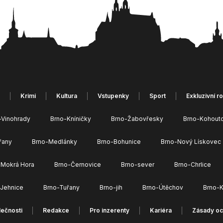
Krimi
Kultura
Vstupenky
Sport
Exkluzivní r
-Vinohrady
Brno-Kníničky
Brno-Žabovřesky
Brno-Kohout
řany
Brno-Medlánky
Brno-Bohunice
Brno-Nový Lískovec
 Mokrá Hora
Brno-Černovice
Brno-sever
Brno-Chrlice
-Jehnice
Brno-Tuřany
Brno-jih
Brno-Útěchov
Brno-K
ečnosti
Redakce
Pro inzerenty
Kariéra
Zásady oc