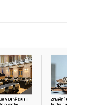
ud v Brně zrušil
Zranění a nemocní holubi v
ikt o vazbě
budoucnu najdou zázemí v