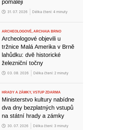
pomaleji
31. 07. 2026
Délka čtení: 4 minuty
ARCHEOLOGOVÉ,
ARCHAIA BRNO
Archeologové objevili u
tržnice Malá Amerika v Brně
lahůdku: dvě historické
železniční točny
03. 08. 2026
Délka čtení: 2 minuty
HRADY A ZÁMKY,
VSTUP ZDARMA
Ministerstvo kultury nabídne
dva dny bezplatných vstupů
na státní hrady a zámky
30. 07. 2026
Délka čtení: 3 minuty