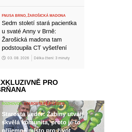
FNUSA BRNO,
ŽAROŠICKÁ MADONA
Sedm století stará pacientka
u svaté Anny v Brně:
Žarošická madona tam
podstoupila CT vyšetření
03. 08. 2026
Délka čtení: 3 minuty
EXKLUZIVNĚ PRO
BRŇANA
ROZHOVOR,
STAROSTA FILIP LEDER
Starosta Leder: Žabiny utváří
skvělá komunita, proto je to
příjemné místo pro život