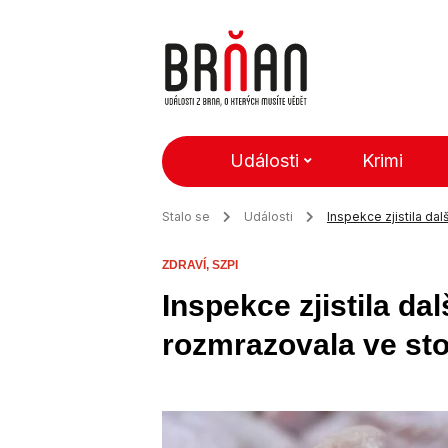
Události
Krimi
Stalo se
Události
Inspekce zjistila da
ZDRAVÍ,
SZPI
Inspekce zjistila d
rozmrazovala ve sto