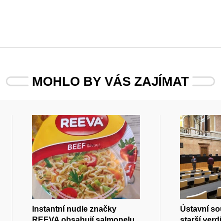
MOHLO BY VÁS ZAJÍMAT
Instantní nudle značky
Ústavní so
REEVA obsahují salmonelu,
starší verd