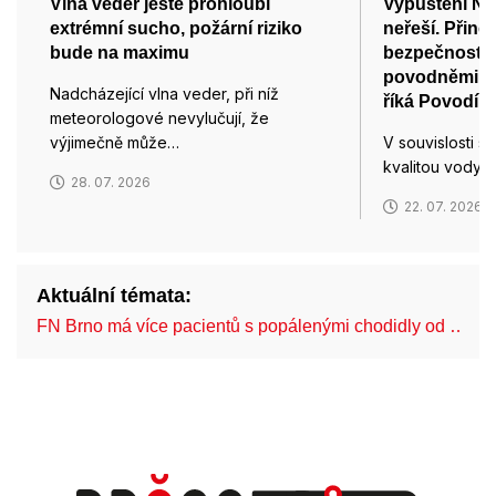
Vlna veder ještě prohloubí
Vypuštění No
extrémní sucho, požární riziko
neřeší. Přines
bude na maximu
bezpečnost, 
povodněmi i 
Nadcházející vlna veder, při níž
říká Povodí 
meteorologové nevylučují, že
výjimečně může…
V souvislosti 
kvalitou vody 
28. 07. 2026
22. 07. 2026
Aktuální témata:
FN Brno má více pacientů s popálenými chodidly od …