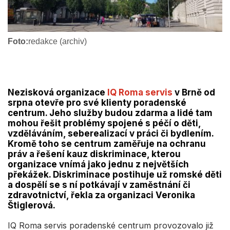
Foto:
redakce (archiv)
Nezisková organizace
IQ Roma servis
v Brně od
srpna otevře pro své klienty poradenské
centrum. Jeho služby budou zdarma a lidé tam
mohou řešit problémy spojené s péčí o děti,
vzděláváním, seberealizací v práci či bydlením.
Kromě toho se centrum zaměřuje na ochranu
práv a řešení kauz diskriminace, kterou
organizace vnímá jako jednu z největších
překážek. Diskriminace postihuje už romské děti
a dospělí se s ní potkávají v zaměstnání či
zdravotnictví, řekla za organizaci Veronika
Štiglerová.
IQ Roma servis poradenské centrum provozovalo již