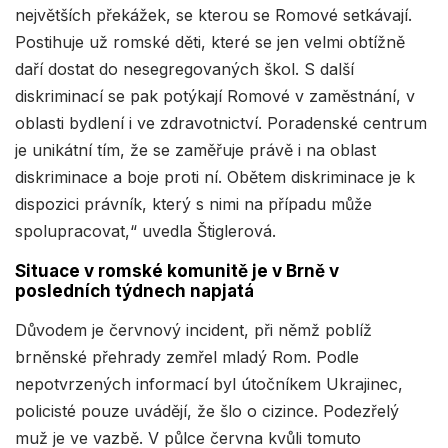
největších překážek, se kterou se Romové setkávají.
Postihuje už romské děti, které se jen velmi obtížně
daří dostat do nesegregovaných škol. S další
diskriminací se pak potýkají Romové v zaměstnání, v
oblasti bydlení i ve zdravotnictví. Poradenské centrum
je unikátní tím, že se zaměřuje právě i na oblast
diskriminace a boje proti ní. Obětem diskriminace je k
dispozici právník, který s nimi na případu může
spolupracovat,“ uvedla Štiglerová.
Situace v romské komunitě je v Brně v
posledních týdnech napjatá
Důvodem je červnový incident, při němž poblíž
brněnské přehrady zemřel mladý Rom. Podle
nepotvrzených informací byl útočníkem Ukrajinec,
policisté pouze uvádějí, že šlo o cizince. Podezřelý
muž je ve vazbě. V půlce června kvůli tomuto