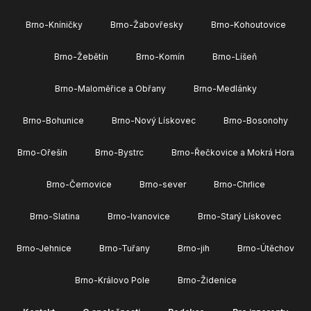
Brno-Kníničky
Brno-Žabovřesky
Brno-Kohoutovice
Brno-Žebětín
Brno-Komín
Brno-Líšeň
Brno-Maloměřice a Obřany
Brno-Medlánky
Brno-Bohunice
Brno-Nový Lískovec
Brno-Bosonohy
Brno-Ořešín
Brno-Bystrc
Brno-Řečkovice a Mokrá Hora
Brno-Černovice
Brno-sever
Brno-Chrlice
Brno-Slatina
Brno-Ivanovice
Brno-Starý Lískovec
Brno-Jehnice
Brno-Tuřany
Brno-jih
Brno-Útěchov
Brno-Královo Pole
Brno-Židenice