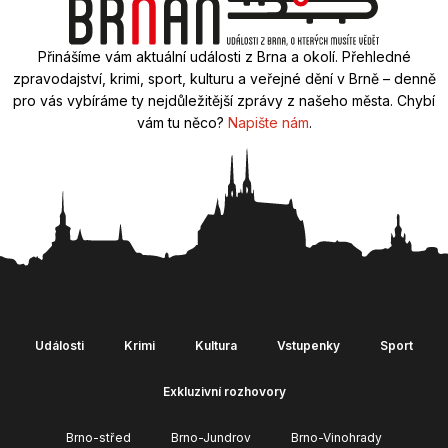
Přinášíme vám aktuální události z Brna a okolí. Přehledné
zpravodajství, krimi, sport, kulturu a veřejné dění v Brně – denně
pro vás vybíráme ty nejdůležitější zprávy z našeho města. Chybí
vám tu něco?
Napište nám
.
Události
Krimi
Kultura
Vstupenky
Sport
Exkluzivní rozhovory
Brno-střed
Brno-Jundrov
Brno-Vinohrady