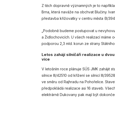
Z těch dopravně významných je to například
Brna, která naváže na obchvat Blučiny. Ivan
přestavba křižovatky v centru města (II/394
„Podobně budeme postupovat u nevyhovující
a Židlochovicích. U všech realizací máme 
podporou 2,3 mld. korun ze strany Státního 
Letos zahájí silničáři realizace u dvo
více
V letošním roce plánuje SÚS JMK zahájit st
silnice III/42510 od křížení se silnicí III/395
ve směru od Rajhradu na Pohořelice. Stave
předpokládá realizace asi 16 staveb. Vše
elektrárně Dukovany pak mají být dokonč