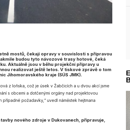
včetně mostů, čekají opravy v souvislosti s přípravou
Jakmile budou tyto návozové trasy hotové, čeká
oku. Aktuálně jsou v běhu projekční přípravy u
hnou realizovat ještě letos. V tiskové zprávě o tom
lnic Jihomoravského kraje (SÚS JMK).
tová z loňska, což je úsek v Žabčicích a u dvou akcí jsme
ednání s obcemi a dotčenými orgány nad projektovou
ch případné požadavky,“ uvedl náměstek hejtmana
stavby nového zdroje v Dukovanech, připravuje,