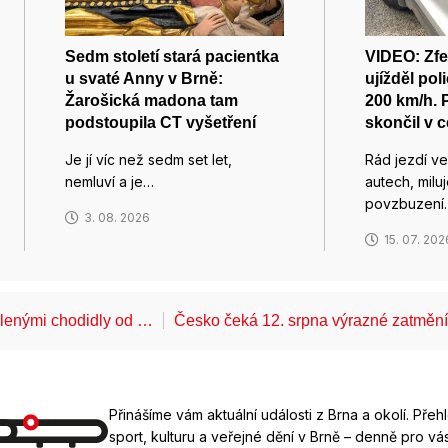
Sedm století stará pacientka
VIDEO: Zfe
u svaté Anny v Brně:
ujížděl pol
Žarošická madona tam
200 km/h. 
podstoupila CT vyšetření
skončil v c
Je jí víc než sedm set let,
Rád jezdí v
nemluví a je…
autech, miluj
povzbuzení
3. 08. 2026
15. 07. 202
álenými chodidly od …
Česko čeká 12. srpna výrazné zatměn
Přinášíme vám aktuální události z Brna a okolí. Přeh
sport, kulturu a veřejné dění v Brně – denně pro vás