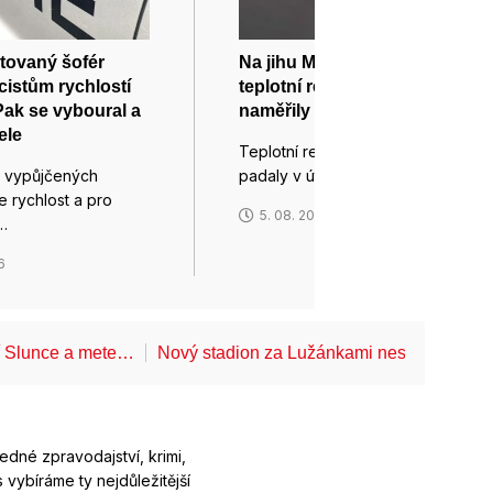
tovaný šofér
Na jihu Moravy padaly
icistům rychlostí
teplotní rekordy, dvě stanice
Pak se vyboural a
naměřily přes 40 stupňů
ele
Teplotní rekordy na jihu Moravy
e vypůjčených
padaly v úterý na všech…
e rychlost a pro
5. 08. 2026
…
6
í Slunce a mete…
Nový stadion za Lužánkami nesmí mít dle
ledné zpravodajství, krimi,
 vybíráme ty nejdůležitější