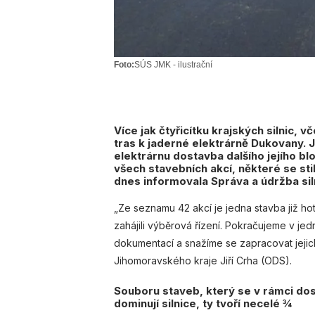
Foto:
SÚS JMK - ilustrační
Více jak čtyřicítku krajských silnic, 
tras k jaderné elektrárně Dukovany. 
elektrárnu dostavba dalšího jejího bl
všech stavebních akcí, některé se sti
dnes informovala Správa a údržba si
„Ze seznamu 42 akcí je jedna stavba již ho
zahájili výběrová řízení. Pokračujeme v j
dokumentací a snažíme se zapracovat jeji
Jihomoravského kraje Jiří Crha (ODS).
Souboru staveb, který se v rámci do
dominují silnice, ty tvoří necelé ¾