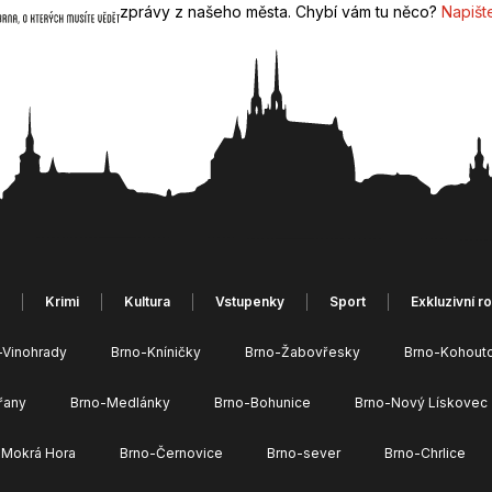
zprávy z našeho města. Chybí vám tu něco?
Napišt
Krimi
Kultura
Vstupenky
Sport
Exkluzivní r
-Vinohrady
Brno-Kníničky
Brno-Žabovřesky
Brno-Kohout
řany
Brno-Medlánky
Brno-Bohunice
Brno-Nový Lískovec
 Mokrá Hora
Brno-Černovice
Brno-sever
Brno-Chrlice