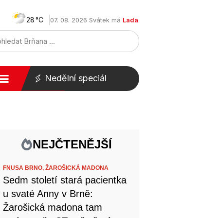
28
07. 08. 2026 Svátek má
Lada
Nedělní speciál
NEJČTENĚJŠÍ
FNUSA BRNO,
ŽAROŠICKÁ MADONA
Sedm století stará pacientka
u svaté Anny v Brně:
Žarošická madona tam