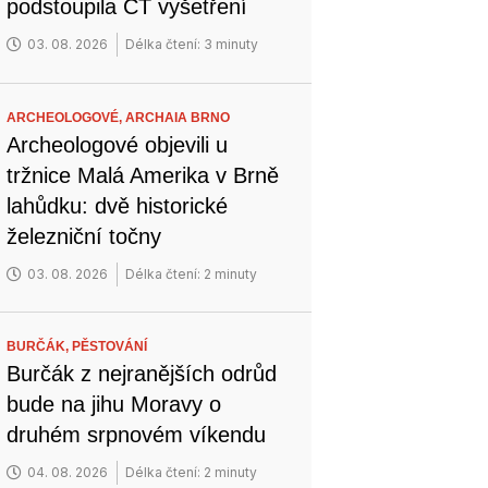
podstoupila CT vyšetření
03. 08. 2026
Délka čtení: 3 minuty
ARCHEOLOGOVÉ,
ARCHAIA BRNO
Archeologové objevili u
tržnice Malá Amerika v Brně
lahůdku: dvě historické
železniční točny
03. 08. 2026
Délka čtení: 2 minuty
BURČÁK,
PĚSTOVÁNÍ
Burčák z nejranějších odrůd
bude na jihu Moravy o
druhém srpnovém víkendu
04. 08. 2026
Délka čtení: 2 minuty