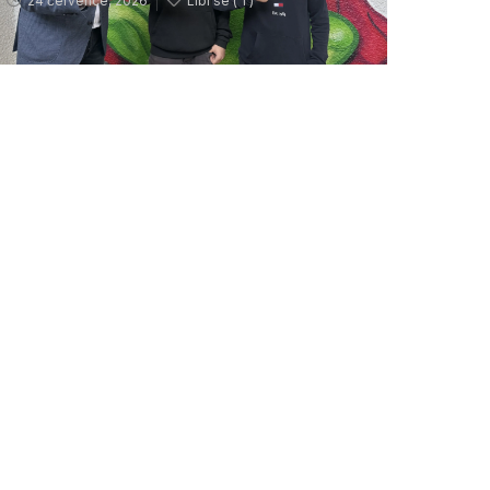
24 července, 2026
Líbí se (
1 )