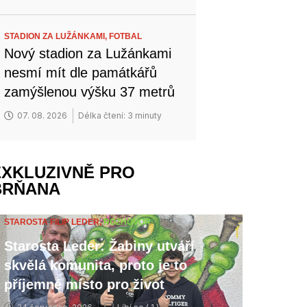
STADION ZA LUŽÁNKAMI,
FOTBAL
Nový stadion za Lužánkami
nesmí mít dle památkářů
zamýšlenou výšku 37 metrů
07. 08. 2026
Délka čtení: 3 minuty
EXKLUZIVNĚ PRO
BRŇANA
STAROSTA FILIP LEDER,
ROZHOVOR
Starosta Leder: Žabiny utváří
skvělá komunita, proto je to
příjemné místo pro život