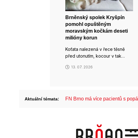
Brněnský spolek Kryšpín
pomohl opuštěným
moravským kočkám deseti
milióny korun
Koťata nalezená v řece těsně
před utonutím, kocour v tak…
13. 07. 2026
FN Brno má více pacientů s pop
Aktuální témata: