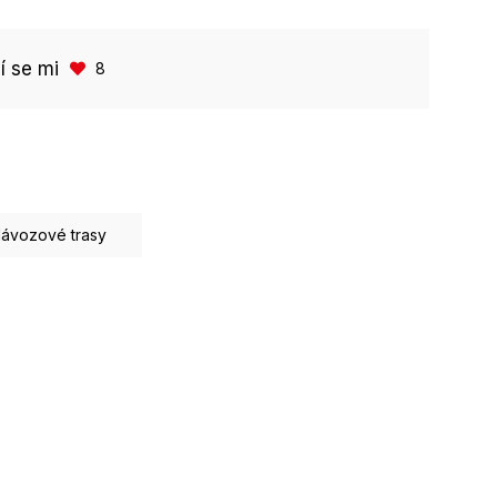
bí se mi
8
ávozové trasy