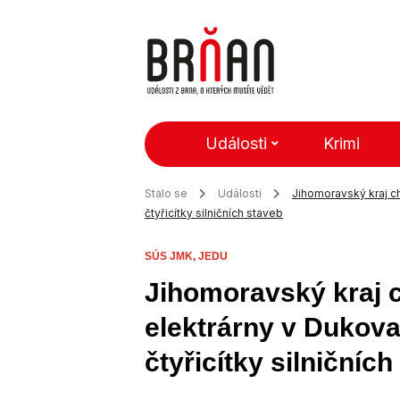
Události
Krimi
Stalo se
Události
Jihomoravský kraj ch
čtyřicítky silničních staveb
SÚS JMK,
JEDU
Jihomoravský kraj c
elektrárny v Dukova
čtyřicítky silničníc