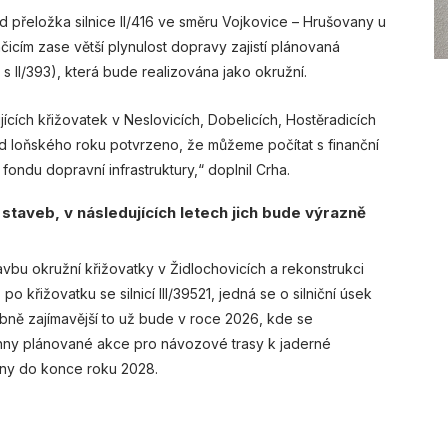
 přeložka silnice II/416 ve směru Vojkovice – Hrušovany u
čicím zase větší plynulost dopravy zajistí plánovaná
 s II/393), která bude realizována jako okružní.
ch křižovatek v Neslovicích, Dobelicích, Hostěradicích
od loňského roku potvrzeno, že můžeme počítat s finanční
fondu dopravní infrastruktury,“ doplnil Crha.
u staveb, v následujících letech jich bude výrazně
avbu okružní křižovatky v Židlochovicích a rekonstrukci
28 po křižovatku se silnicí III/39521, jedná se o silniční úsek
bně zajímavější to už bude v roce 2026, kde se
chny plánované akce pro návozové trasy k jaderné
eny do konce roku 2028.