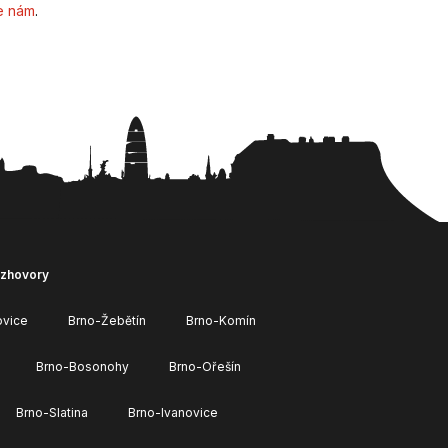
e nám
.
ozhovory
ovice
Brno-Žebětín
Brno-Komín
Brno-Bosonohy
Brno-Ořešín
Brno-Slatina
Brno-Ivanovice