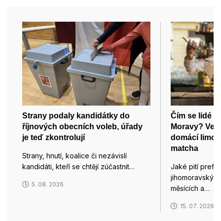
Strany podaly kandidátky do
Čím se lidé v 
říjnových obecních voleb, úřady
Moravy? Vede
je teď zkontrolují
domácí limon
matcha
Strany, hnutí, koalice či nezávislí
kandidáti, kteří se chtějí zúčastnit…
Jaké pití prefer
jihomoravských
5. 08. 2026
měsících a…
15. 07. 2026