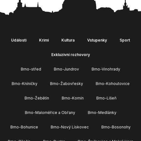
Události
Krimi
Kultura
Vstupenky
Sport
Exkluzivní rozhovory
Brno-střed
Brno-Jundrov
Brno-Vinohrady
Brno-Kníničky
Brno-Žabovřesky
Brno-Kohoutovice
Brno-Žebětín
Brno-Komín
Brno-Líšeň
Brno-Maloměřice a Obřany
Brno-Medlánky
Brno-Bohunice
Brno-Nový Lískovec
Brno-Bosonohy