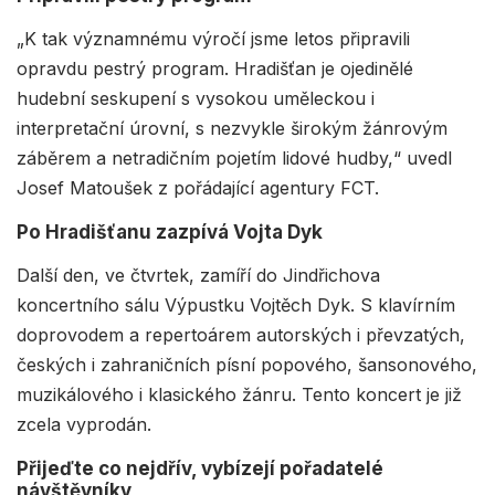
„K tak významnému výročí jsme letos připravili
opravdu pestrý program. Hradišťan je ojedinělé
hudební seskupení s vysokou uměleckou i
interpretační úrovní, s nezvykle širokým žánrovým
záběrem a netradičním pojetím lidové hudby,“ uvedl
Josef Matoušek z pořádající agentury FCT.
Po Hradišťanu zazpívá Vojta Dyk
Další den, ve čtvrtek, zamíří do Jindřichova
koncertního sálu Výpustku Vojtěch Dyk. S klavírním
doprovodem a repertoárem autorských i převzatých,
českých i zahraničních písní popového, šansonového,
muzikálového i klasického žánru. Tento koncert je již
zcela vyprodán.
Přijeďte co nejdřív, vybízejí pořadatelé
návštěvníky