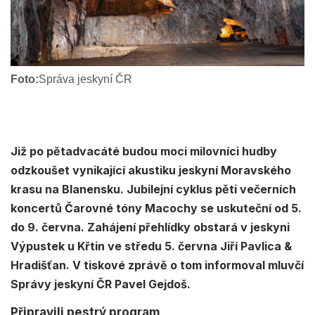
Foto:
Správa jeskyní ČR
Již po pětadvacáté budou moci milovníci hudby
odzkoušet vynikající akustiku jeskyní Moravského
krasu na Blanensku. Jubilejní cyklus pěti večerních
koncertů Čarovné tóny Macochy se uskuteční od 5.
do 9. června. Zahájení přehlídky obstará v jeskyni
Výpustek u Křtin ve středu 5. června Jiří Pavlica &
Hradišťan. V tiskové zprávě o tom informoval mluvčí
Správy jeskyní ČR Pavel Gejdoš.
Připravili pestrý program