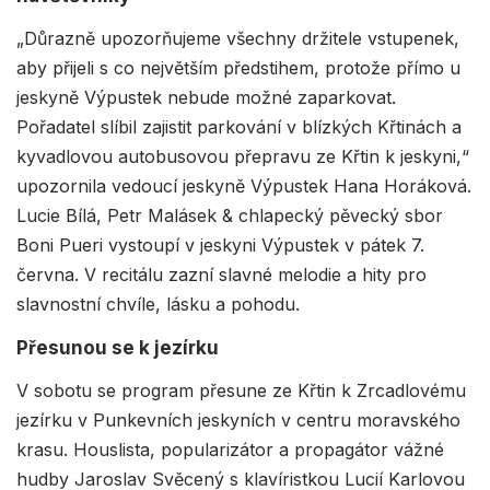
„Důrazně upozorňujeme všechny držitele vstupenek,
aby přijeli s co největším předstihem, protože přímo u
jeskyně Výpustek nebude možné zaparkovat.
Pořadatel slíbil zajistit parkování v blízkých Křtinách a
kyvadlovou autobusovou přepravu ze Křtin k jeskyni,“
upozornila vedoucí jeskyně Výpustek Hana Horáková.
Lucie Bílá, Petr Malásek & chlapecký pěvecký sbor
Boni Pueri vystoupí v jeskyni Výpustek v pátek 7.
června. V recitálu zazní slavné melodie a hity pro
slavnostní chvíle, lásku a pohodu.
Přesunou se k jezírku
V sobotu se program přesune ze Křtin k Zrcadlovému
jezírku v Punkevních jeskyních v centru moravského
krasu. Houslista, popularizátor a propagátor vážné
hudby Jaroslav Svěcený s klavíristkou Lucií Karlovou