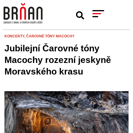
KONCERTY,
ČAROVNÉ TÓNY MACOCHY
Jubilejní Čarovné tóny
Macochy rozezní jeskyně
Moravského krasu