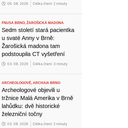
06. 08. 2026
Délka čtení: 2 minuty
FNUSA BRNO,
ŽAROŠICKÁ MADONA
Sedm století stará pacientka
u svaté Anny v Brně:
Žarošická madona tam
podstoupila CT vyšetření
03. 08. 2026
Délka čtení: 3 minuty
ARCHEOLOGOVÉ,
ARCHAIA BRNO
Archeologové objevili u
tržnice Malá Amerika v Brně
lahůdku: dvě historické
železniční točny
03. 08. 2026
Délka čtení: 2 minuty