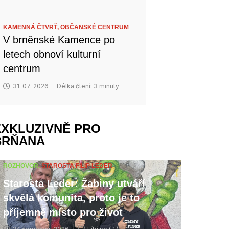
KAMENNÁ ČTVRŤ,
OBČANSKÉ CENTRUM
V brněnské Kamence po
letech obnoví kulturní
centrum
31. 07. 2026
Délka čtení: 3 minuty
EXKLUZIVNĚ PRO
BRŇANA
ROZHOVOR,
STAROSTA FILIP LEDER
Starosta Leder: Žabiny utváří
skvělá komunita, proto je to
příjemné místo pro život