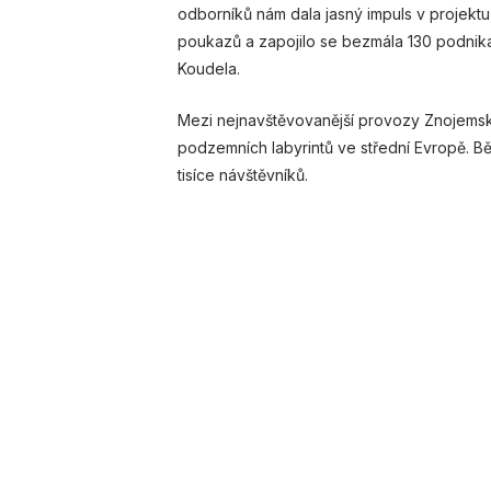
odborníků nám dala jasný impuls v projektu i
poukazů a zapojilo se bezmála 130 podnika
Koudela.
Mezi nejnavštěvovanější provozy Znojemské
podzemních labyrintů ve střední Evropě. B
tisíce návštěvníků.