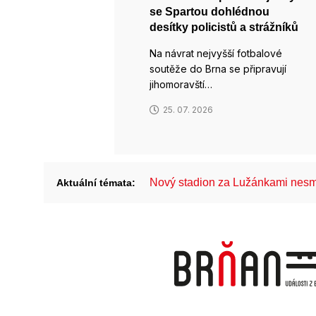
se Spartou dohlédnou
desítky policistů a strážníků
Na návrat nejvyšší fotbalové
soutěže do Brna se připravují
jihomoravští…
25. 07. 2026
Nový stadion za Lužánkami nesm
Aktuální témata: