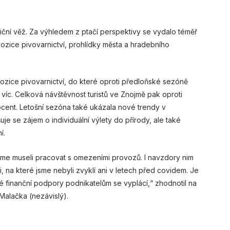
iční věž. Za výhledem z ptačí perspektivy se vydalo téměř
xpozice pivovarnictví, prohlídky města a hradebního
pozice pivovarnictví, do které oproti předloňské sezóně
í víc. Celková návštěvnost turistů ve Znojmě pak oproti
ocent. Letošní sezóna také ukázala nové trendy v
e se zájem o individuální výlety do přírody, ale také
í.
jsme museli pracovat s omezeními provozů. I navzdory nim
, na které jsme nebyli zvyklí ani v letech před covidem. Je
é finanční podpory podnikatelům se vyplácí,“ zhodnotil na
Malačka (nezávislý).