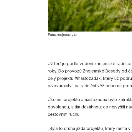
Foto:
znojmocity.cz
Už teď je podle vedení znojemské radnice j
roky. Do provozů Znojemské Besedy od červn
díky projektu #mastozadax, který už podr
pivovarnictví, na radniční věž nebo na pro
Úkolem projektu #mastozadax bylo zatraktiv
dovolenou, a tím dosáhnout co nejvyšší n
cestovním ruchu.
„Byla to druhá jízda projektu, který nemá