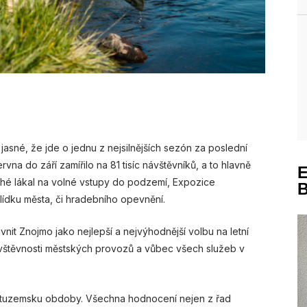
asné, že jde o jednu z nejsilnějších sezón za poslední
a do září zamířilo na 81 tisíc návštěvníků, a to hlavně
uhé lákal na volné vstupy do podzemí, Expozice
hlídku města, či hradebního opevnění.
nit Znojmo jako nejlepší a nejvýhodnější volbu na letní
ávštěvnosti městských provozů a vůbec všech služeb v
 v tuzemsku obdoby. Všechna hodnocení nejen z řad