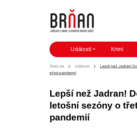
Události
Krimi
Stalo se
Události
Lepší než Jadran! Do
před pandemií
Lepší než Jadran! D
letošní sezóny o tře
pandemií