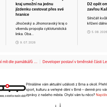
kraj umožní na jednu
D2 opět om
jízdenku cestovat přes své
zavřou Kaš
hranice
Silničáři kvů
Jihočeský a Jihomoravský kraj o
křížení dáln
víkendu propojila cykloturistická
5. 08. 202
linka. Oba…
9. 07. 2026
í mít dle památkářů …
Developer postaví v brněnské části 
Přinášíme vám aktuální události z Brna a okolí. Přeh
sport, kulturu a veřejné dění v Brně – denně pro vás
zprávy z našeho města. Chybí vám tu něco?
Napišt