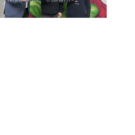
24 července, 2026
Líbí se (
1 )