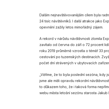
Dalším nejnavštěvovanějším cílem byla radn
24 tisíc návštěvníků. I další atrakce jako E
opevnění zažily letos mimořádný zájem.
A rekord v nárůstu návštěvnosti zlomila Ex
zavítalo od června do září o 72 procent lid
roku 2019 průměrně vzrostla o téměř 33 pr
cestování po tuzemských destinacích. Zvyšuj
počet dní strávených v ubytovacích zařízen
„Věříme, že to byla poslední sezóna, kdy 
jsme ale měli opravdu rekordní návštěvnosti
to důkazem toho, že i taková forma nepřím
webu města letošní sezónu starosta Jakub 