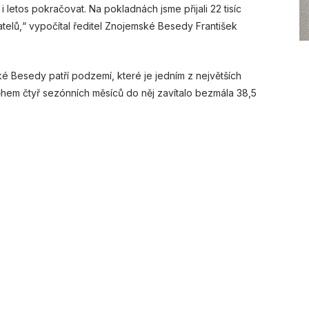
 letos pokračovat. Na pokladnách jsme přijali 22 tisíc
telů,“ vypočítal ředitel Znojemské Besedy František
 Besedy patří podzemí, které je jedním z největších
ěhem čtyř sezónních měsíců do něj zavítalo bezmála 38,5