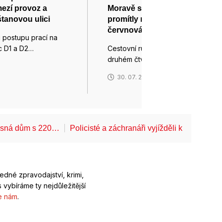
ezí provoz a
Moravě se před prázdninami
tanovou ulici
promítly nové expozice i
červnová horka
li postupu prací na
ic D1 a D2…
Cestovní ruch na jižní Moravě ve
druhém čtvrtletí těžil z…
6
30. 07. 2026
Lesná dům s 220…
Policisté a záchranáři vyjížděli k pádům z 
ledné zpravodajství, krimi,
 vybíráme ty nejdůležitější
e nám
.