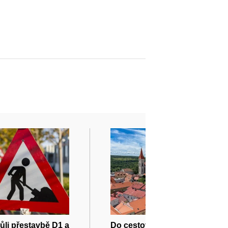
vůli přestavbě D1 a
Do cestovního ruchu na jižní