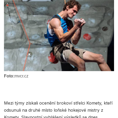
Foto:
mvcr.cz
Mezi týmy získali ocenění brokoví střelci Komety, kteří
odsunuli na druhé místo loňské hokejové mistry z
Komety. Slavnostní vyhlášení výsledků se dnes