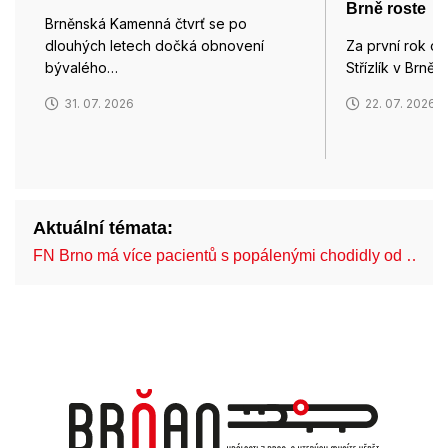
Brně roste
Brněnská Kamenná čtvrť se po
dlouhých letech dočká obnovení
Za první rok od
bývalého…
Střízlík v Brně,
31. 07. 2026
22. 07. 2026
Aktuální témata:
FN Brno má více pacientů s popálenými chodidly od …