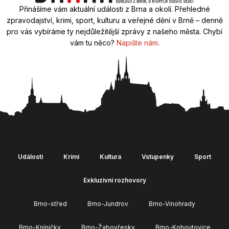
Přinášíme vám aktuální události z Brna a okolí. Přehledné
zpravodajství, krimi, sport, kulturu a veřejné dění v Brně – denně
pro vás vybíráme ty nejdůležitější zprávy z našeho města. Chybí
vám tu něco?
Napište nám
.
Události
Krimi
Kultura
Vstupenky
Sport
Exkluzivní rozhovory
Brno-střed
Brno-Jundrov
Brno-Vinohrady
Brno-Kníničky
Brno-Žabovřesky
Brno-Kohoutovice