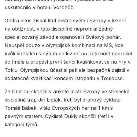
uskutečnilo v hotelu Voroněž.
Ondra letos získal titul mistra světa i Evropy v lezení
na obtížnost, v této disciplíně neprohrál žádný
specializovaný závod a opanoval i Světový pohár.
Neuspěl pouze v olympijské kombinaci na MS, kde
kvůli kontaktu s nýtem při lezení na obtížnost neprošel
do finále a propásl první šanci kvalifikovat se na hry v
Tokiu. Olympijskou účast si pak ale bezpečně zajistil v
dodatečné kvalifikaci koncem listopadu v Toulouse.
Za Ondrou skončil v anketě mistr Evropy ve střelecké
disciplíně trap Jiří Lipták, třetí byl dráhový cyklista
Tomáš Bábek, vítěz Evropských her na 1 km s
pevným startem. Cyklisté Dukly skončili třetí i v
kategorii týmů.