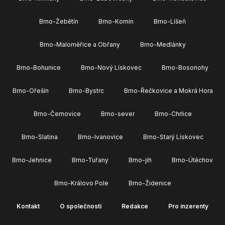
Brno-Žebětín
Brno-Komín
Brno-Líšeň
Brno-Maloměřice a Obřany
Brno-Medlánky
Brno-Bohunice
Brno-Nový Lískovec
Brno-Bosonohy
Brno-Ořešín
Brno-Bystrc
Brno-Řečkovice a Mokrá Hora
Brno-Černovice
Brno-sever
Brno-Chrlice
Brno-Slatina
Brno-Ivanovice
Brno-Starý Lískovec
Brno-Jehnice
Brno-Tuřany
Brno-jih
Brno-Útěchov
Brno-Královo Pole
Brno-Židenice
Kontakt
O společnosti
Redakce
Pro inzerenty