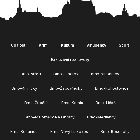
Události
Krimi
Kultura
Vstupenky
Sport
Exkluzivní rozhovory
Brno-střed
Brno-Jundrov
Brno-Vinohrady
Brno-Kníničky
Brno-Žabovřesky
Brno-Kohoutovice
Brno-Žebětín
Brno-Komín
Brno-Líšeň
Brno-Maloměřice a Obřany
Brno-Medlánky
Brno-Bohunice
Brno-Nový Lískovec
Brno-Bosonohy