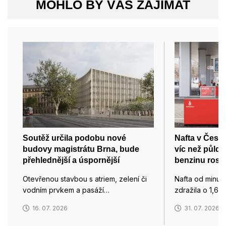
MOHLO BY VÁS ZAJÍMAT
Soutěž určila podobu nové
Nafta v Česku
budovy magistrátu Brna, bude
víc než půld
přehlednější a úspornější
benzinu roste
Otevřenou stavbou s atriem, zelení či
Nafta od minul
vodním prvkem a pasáží…
zdražila o 1,66
16. 07. 2026
31. 07. 2026