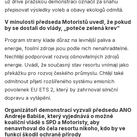
už dříve pražskou demonstraci označil za snahu
přepisovat výsledky voleb a obavy ekologů odmítá.
V minulosti předseda Motoristů uvedl, že pokud
by se dostali do vlády, „poteče zelená krev“
Program strany klade důraz na levnější paliva a
energie, fosilní zdroje jsou podle nich nenahraditelné.
Nechtějí podporovat rozvoj obnovitelných zdrojů
energie. Uvádí, že současný stav resortu vnímají jako
překážku pro rozvoj českého průmyslu. Chtějí také
odmítnout přijetí rozšířeného systému emisních
povolenek EU ETS 2, který by zahrnoval silniční
dopravu a vytápění.
Organizátoři demonstrací vyzvali předsedu ANO
Andreje Babiše, který vyjednává o možné
koaliční vládě s SPD a Motoristy, aby
nenavrhoval do čela resortu nikoho, kdo by ve
funkci škodil ochraně přírody