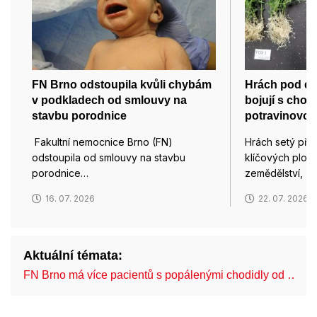
FN Brno odstoupila kvůli chybám
Hrách pod d
v podkladech od smlouvy na
bojují s chor
stavbu porodnice
potravinovou
Fakultní nemocnice Brno (FN)
Hrách setý pře
odstoupila od smlouvy na stavbu
klíčových plod
porodnice…
zemědělství, z
16. 07. 2026
22. 07. 2026
Aktuální témata:
FN Brno má více pacientů s popálenými chodidly od …