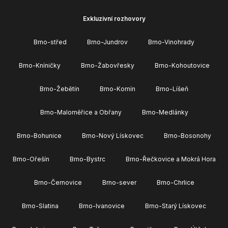
Exkluzivní rozhovory
Brno-střed
Brno-Jundrov
Brno-Vinohrady
Brno-Kníničky
Brno-Žabovřesky
Brno-Kohoutovice
Brno-Žebětín
Brno-Komín
Brno-Líšeň
Brno-Maloměřice a Obřany
Brno-Medlánky
Brno-Bohunice
Brno-Nový Lískovec
Brno-Bosonohy
Brno-Ořešín
Brno-Bystrc
Brno-Řečkovice a Mokrá Hora
Brno-Černovice
Brno-sever
Brno-Chrlice
Brno-Slatina
Brno-Ivanovice
Brno-Starý Lískovec