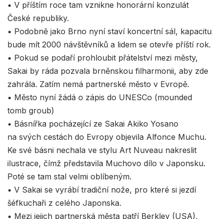
• V příštím roce tam vznikne honorární konzulát
České republiky.
• Podobně jako Brno nyní staví koncertní sál, kapacitu
bude mít 2000 návštěvníků a lidem se otevře příští rok.
• Pokud se podaří prohloubit přátelství mezi městy,
Sakai by ráda pozvala brněnskou filharmonii, aby zde
zahrála. Zatím nemá partnerské město v Evropě.
• Město nyní žádá o zápis do UNESCo (mounded
tomb groub)
• Básnířka pocházející ze Sakai Akiko Yosano
na svých cestách do Evropy objevila Alfonce Muchu.
Ke své básni nechala ve stylu Art Nuveau nakreslit
ilustrace, čímž představila Muchovo dílo v Japonsku.
Poté se tam stal velmi oblíbeným.
• V Sakai se vyrábí tradiční nože, pro které si jezdí
šéfkuchaři z celého Japonska.
• Mezi jejich partnerská města patří Berkley (USA),