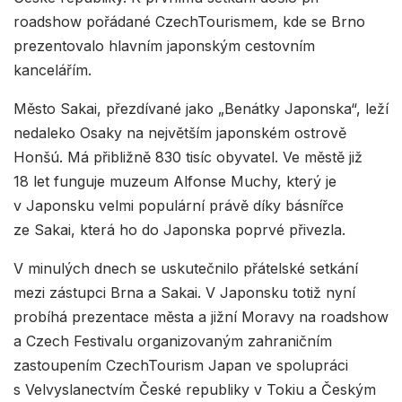
roadshow pořádané CzechTourismem, kde se Brno
prezentovalo hlavním japonským cestovním
kancelářím.
Město Sakai, přezdívané jako „Benátky Japonska“, leží
nedaleko Osaky na největším japonském ostrově
Honšú. Má přibližně 830 tisíc obyvatel. Ve městě již
18 let funguje muzeum Alfonse Muchy, který je
v Japonsku velmi populární právě díky básnířce
ze Sakai, která ho do Japonska poprvé přivezla.
V minulých dnech se uskutečnilo přátelské setkání
mezi zástupci Brna a Sakai. V Japonsku totiž nyní
probíhá prezentace města a jižní Moravy na roadshow
a Czech Festivalu organizovaným zahraničním
zastoupením CzechTourism Japan ve spolupráci
s Velvyslanectvím České republiky v Tokiu a Českým