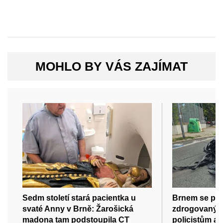
MOHLO BY VÁS ZAJÍMAT
Sedm století stará pacientka u
Brnem se pro
svaté Anny v Brně: Žarošická
zdrogovaný ři
madona tam podstoupila CT
policistům a 