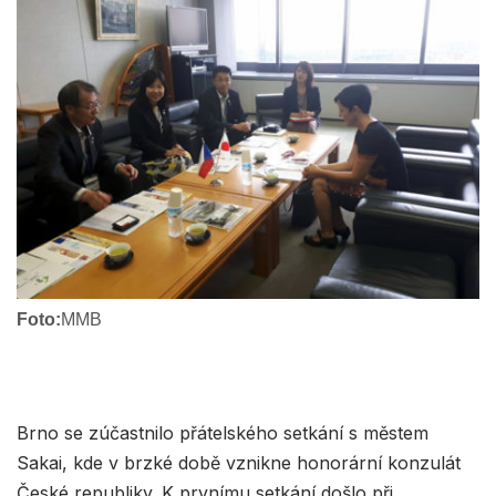
Foto:
MMB
Brno se zúčastnilo přátelského setkání s městem
Sakai, kde v brzké době vznikne honorární konzulát
České republiky. K prvnímu setkání došlo při