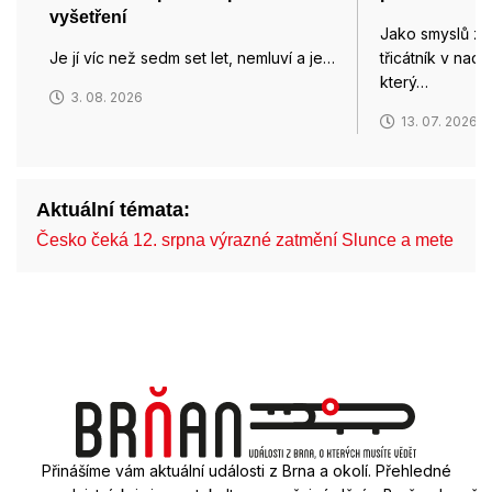
vyšetření
Jako smyslů zb
Je jí víc než sedm set let, nemluví a je…
třicátník v nad
který…
3. 08. 2026
13. 07. 2026
Aktuální témata:
Česko čeká 12. srpna výrazné zatmění Slunce a mete…
Přinášíme vám aktuální události z Brna a okolí. Přehledné