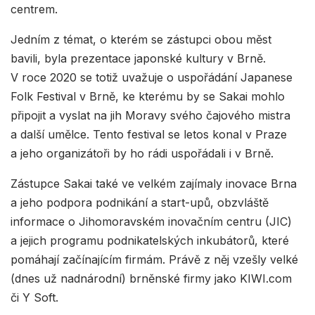
centrem.
Jedním z témat, o kterém se zástupci obou měst
bavili, byla prezentace japonské kultury v Brně.
V roce 2020 se totiž uvažuje o uspořádání Japanese
Folk Festival v Brně, ke kterému by se Sakai mohlo
připojit a vyslat na jih Moravy svého čajového mistra
a další umělce. Tento festival se letos konal v Praze
a jeho organizátoři by ho rádi uspořádali i v Brně.
Zástupce Sakai také ve velkém zajímaly inovace Brna
a jeho podpora podnikání a start-upů, obzvláště
informace o Jihomoravském inovačním centru (JIC)
a jejich programu podnikatelských inkubátorů, které
pomáhají začínajícím firmám. Právě z něj vzešly velké
(dnes už nadnárodní) brněnské firmy jako KIWI.com
či Y Soft.