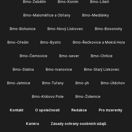
Brno-Žebětín
Brno-Komín
Brno-Líšeň
Brno-Maloměřice a Obřany
Brno-Medlánky
Brno-Bohunice
Brno-Nový Lískovec
Brno-Bosonohy
Brno-Ořešín
Brno-Bystrc
Brno-Řečkovice a Mokrá Hora
Brno-Černovice
Brno-sever
Brno-Chrlice
Brno-Slatina
Brno-Ivanovice
Brno-Starý Lískovec
Brno-Jehnice
Brno-Tuřany
Brno-jih
Brno-Útěchov
Brno-Královo Pole
Brno-Židenice
Kontakt
O společnosti
Redakce
Pro inzerenty
Kariéra
Zásady ochrany osobních údajů