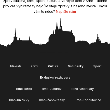
zpravodajství, krimi, sport, kulturu a veřejné dění v Brně – denně
pro vás vybíráme ty nejdůležitější zprávy z našeho města. Chybí
vám tu něco?
Napište nám
.
Události
Krimi
Kultura
Vstupenky
Sport
Exkluzivní rozhovory
Brno-střed
Brno-Jundrov
Brno-Vinohrady
Brno-Kníničky
Brno-Žabovřesky
Brno-Kohoutovice