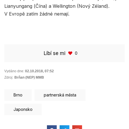
Lianyungang (Čína) a Wellington (Nový Zéland).
V Evropě zatím žádné nemají.
Líbí se mi
0
Vydáno dne:
02.10.2018
,
07:52
Zdroj:
Brňan (NEP) MMB
Brno
partnerská města
Japonsko