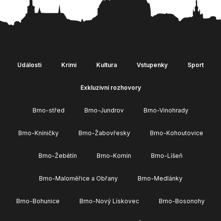
Události
Krimi
Kultura
Vstupenky
Sport
Exkluzivní rozhovory
Brno-střed
Brno-Jundrov
Brno-Vinohrady
Brno-Kníničky
Brno-Žabovřesky
Brno-Kohoutovice
Brno-Žebětín
Brno-Komín
Brno-Líšeň
Brno-Maloměřice a Obřany
Brno-Medlánky
Brno-Bohunice
Brno-Nový Lískovec
Brno-Bosonohy