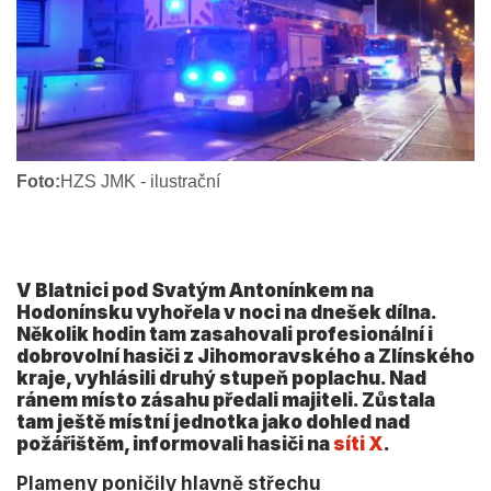
Foto:
HZS JMK - ilustrační
V Blatnici pod Svatým Antonínkem na
Hodonínsku vyhořela v noci na dnešek dílna.
Několik hodin tam zasahovali profesionální i
dobrovolní hasiči z Jihomoravského a Zlínského
kraje, vyhlásili druhý stupeň poplachu. Nad
ránem místo zásahu předali majiteli. Zůstala
tam ještě místní jednotka jako dohled nad
požářištěm, informovali hasiči na
síti X
.
Plameny poničily hlavně střechu