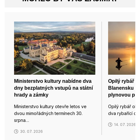
Ministerstvo kultury nabídne dva
Opilý rybář o
dny bezplatných vstupů na státní
Blanensku ry
hrady a zámky
plynovou pist
Ministerstvo kultury otevře letos ve
Opilý rybář oh
dvou mimořádných termínech 30.
dva rybařící ch
srpna…
14. 07. 2026
30. 07. 2026