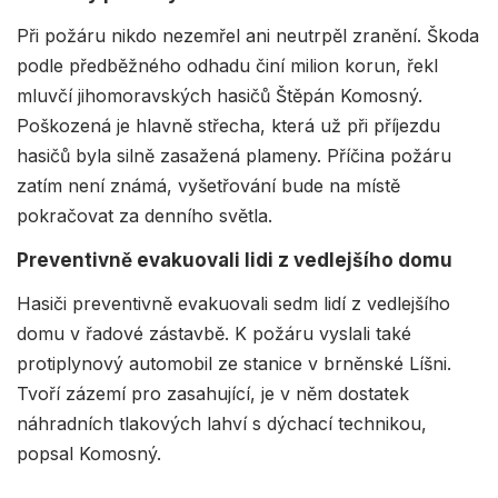
Při požáru nikdo nezemřel ani neutrpěl zranění. Škoda
podle předběžného odhadu činí milion korun, řekl
mluvčí jihomoravských hasičů Štěpán Komosný.
Poškozená je hlavně střecha, která už při příjezdu
hasičů byla silně zasažená plameny. Příčina požáru
zatím není známá, vyšetřování bude na místě
pokračovat za denního světla.
Preventivně evakuovali lidi z vedlejšího domu
Hasiči preventivně evakuovali sedm lidí z vedlejšího
domu v řadové zástavbě. K požáru vyslali také
protiplynový automobil ze stanice v brněnské Líšni.
Tvoří zázemí pro zasahující, je v něm dostatek
náhradních tlakových lahví s dýchací technikou,
popsal Komosný.