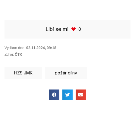
Líbí se mi
0
Vydáno dne:
02.11.2024
,
09:18
Zdroj:
ČTK
HZS JMK
požár dílny