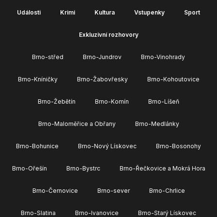
Události
Krimi
Kultura
Vstupenky
Sport
Exkluzivní rozhovory
Brno-střed
Brno-Jundrov
Brno-Vinohrady
Brno-Kníničky
Brno-Žabovřesky
Brno-Kohoutovice
Brno-Žebětín
Brno-Komín
Brno-Líšeň
Brno-Maloměřice a Obřany
Brno-Medlánky
Brno-Bohunice
Brno-Nový Lískovec
Brno-Bosonohy
Brno-Ořešín
Brno-Bystrc
Brno-Řečkovice a Mokrá Hora
Brno-Černovice
Brno-sever
Brno-Chrlice
Brno-Slatina
Brno-Ivanovice
Brno-Starý Lískovec