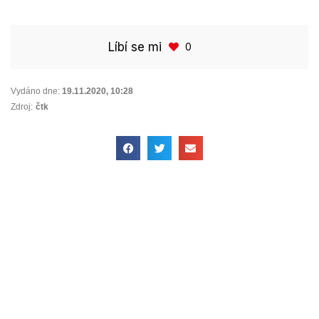
Líbí se mi
0
Vydáno dne:
19.11.2020
,
10:28
Zdroj:
čtk