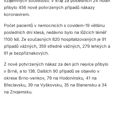
vzájemných souvislostí. V kraji za posledních 24 hodin
přibylo 456 nově potvrzených případů nákazy
koronavirem.
Počet pacientů v nemocnicích s covidem-19 většinu
posledních dní klesá, nedávno bylo na lůžcích téměř
1100 lidí. Ze současných 820 hospitalizovaných je 91
případů vážných, 359 středně vážných, 279 lehkých a
91 je bezpříznakových.
Z nově potvrzených nákaz za den jich nejvíce přibylo
v Brně, a to 138. Dalších 90 případů se objevilo v
okrese Brno-venkov, 79 na Hodonínsku, 41 na
Břeclavsku, 39 na Vyškovsku, 35 na Blanensku a 34
na Znojemsku.