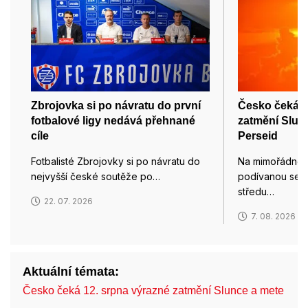
Zbrojovka si po návratu do první
Česko čeká 1
fotbalové ligy nedává přehnané
zatmění Slunc
cíle
Perseid
Fotbalisté Zbrojovky si po návratu do
Na mimořádnou
nejvyšší české soutěže po…
podívanou se m
středu…
22. 07. 2026
7. 08. 2026
Aktuální témata:
Česko čeká 12. srpna výrazné zatmění Slunce a mete…