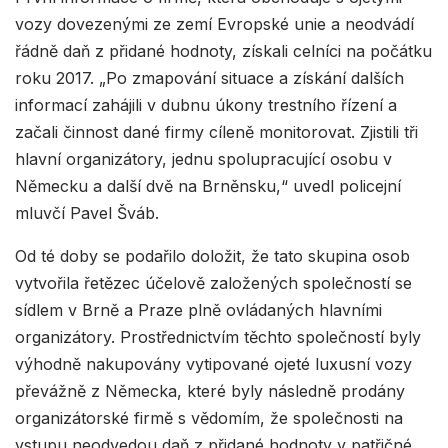
vozy dovezenými ze zemí Evropské unie a neodvádí
řádně daň z přidané hodnoty, získali celníci na počátku
roku 2017. „Po zmapování situace a získání dalších
informací zahájili v dubnu úkony trestního řízení a
začali činnost dané firmy cíleně monitorovat. Zjistili tři
hlavní organizátory, jednu spolupracující osobu v
Německu a další dvě na Brněnsku,“ uvedl policejní
mluvčí Pavel Šváb.
Od té doby se podařilo doložit, že tato skupina osob
vytvořila řetězec účelově založených společností se
sídlem v Brně a Praze plně ovládaných hlavními
organizátory. Prostřednictvím těchto společností byly
výhodně nakupovány vytipované ojeté luxusní vozy
převážně z Německa, které byly následně prodány
organizátorské firmě s vědomím, že společnosti na
vstupu neodvedou daň z přidané hodnoty v patřičné