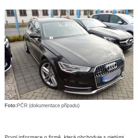
Foto:
PČR (dokumentace případu)
První informace o firmě, která obchoduje s ojetými