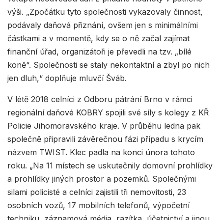
výši. „Zpočátku tyto společnosti vykazovaly činnost,
podávaly daňová přiznání, ovšem jen s minimálními
částkami a v momentě, kdy se o ně začal zajímat
finanční úřad, organizátoři je převedli na tzv. „bílé
koně“. Společnosti se staly nekontaktní a zbyl po nich
jen dluh,“ doplňuje mluvčí Šváb.
V létě 2018 celníci z Odboru pátrání Brno v rámci
regionální daňové KOBRY spojili své síly s kolegy z KŘ
Policie Jihomoravského kraje. V průběhu ledna pak
společně připravili závěrečnou fázi případu s krycím
názvem TWIST. Klec padla na konci února tohoto
roku. „Na 11 místech se uskutečnily domovní prohlídky
a prohlídky jiných prostor a pozemků. Společnými
silami policisté a celníci zajistili tři nemovitosti, 23
osobních vozů, 17 mobilních telefonů, výpočetní
techniku, záznamová média, razítka, účetnictví a jinou