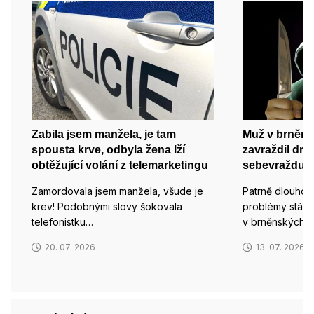
Zabila jsem manžela, je tam
Muž v brněn
spousta krve, odbyla žena lží
zavraždil dru
obtěžující volání z telemarketingu
sebevraždu
Zamordovala jsem manžela, všude je
Patrně dlouhod
krev! Podobnými slovy šokovala
problémy stály 
telefonistku…
v brněnských T
20. 07. 2026
13. 07. 2026