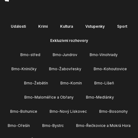
Události
Krimi
Kultura
Vstupenky
Sport
Exkluzivní rozhovory
Brno-střed
Brno-Jundrov
Brno-Vinohrady
Brno-Kníničky
Brno-Žabovřesky
Brno-Kohoutovice
Brno-Žebětín
Brno-Komín
Brno-Líšeň
Brno-Maloměřice a Obřany
Brno-Medlánky
Brno-Bohunice
Brno-Nový Lískovec
Brno-Bosonohy
Brno-Ořešín
Brno-Bystrc
Brno-Řečkovice a Mokrá Hora