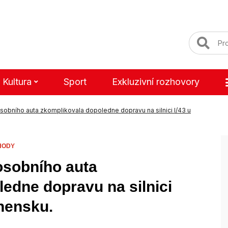
Kultura
Sport
Exkluzivní rozhovory
obního auta zkomplikovala dopoledne dopravu na silnici I/43 u
HODY
osobního auta
edne dopravu na silnici
anensku.