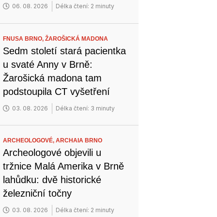
06. 08. 2026
Délka čtení: 2 minuty
FNUSA BRNO,
ŽAROŠICKÁ MADONA
Sedm století stará pacientka
u svaté Anny v Brně:
Žarošická madona tam
podstoupila CT vyšetření
03. 08. 2026
Délka čtení: 3 minuty
ARCHEOLOGOVÉ,
ARCHAIA BRNO
Archeologové objevili u
tržnice Malá Amerika v Brně
lahůdku: dvě historické
železniční točny
03. 08. 2026
Délka čtení: 2 minuty