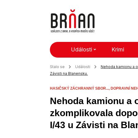
Události
Krimi
Stalo se
Události
Nehoda kamionu a os
Závisti na Blanensku.
HASIČSKÝ ZÁCHRANNÝ SBOR...,
DOPRAVNÍ NE
Nehoda kamionu a 
zkomplikovala dopol
I/43 u Závisti na Bl