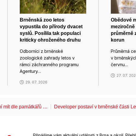
Brněnská zoo letos
Obědové m
vypustila do přírody dvacet
meziročně 
syslů. Posílila tak populaci
průměrně z
kriticky ohroženého druhu
korun
Odborníci z brněnské
Průměrná ce
zoologické zahrady letos v
v brněnských
rámci záchranného programu
červnu…
Agentury…
27. 07. 20
29. 07. 2026
í mít dle památkářů …
Developer postaví v brněnské části 
Přinášíme vám aktuální události z Brna a okolí. Přeh