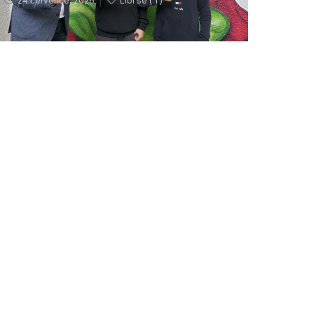
24 července, 2026
Líbí se (
1 )