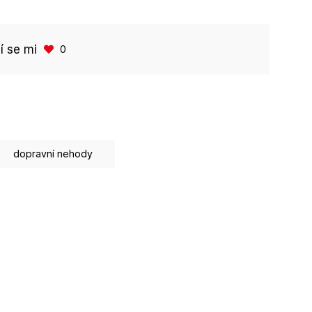
bí se mi
0
dopravní nehody