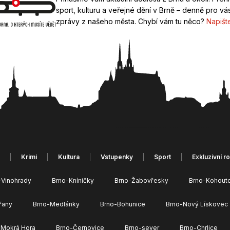
sport, kulturu a veřejné dění v Brně – denně pro vás
zprávy z našeho města. Chybí vám tu něco?
Napišt
Krimi
Kultura
Vstupenky
Sport
Exkluzivní r
-Vinohrady
Brno-Kníničky
Brno-Žabovřesky
Brno-Kohout
řany
Brno-Medlánky
Brno-Bohunice
Brno-Nový Lískovec
 Mokrá Hora
Brno-Černovice
Brno-sever
Brno-Chrlice