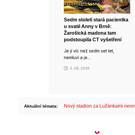
Sedm století stará pacientka
u svaté Anny v Brně:
Žarošická madona tam
podstoupila CT vyšetření
Je jí víc než sedm set let,
nemluví a je…
3. 08. 2026
Nový stadion za Lužánkami nesm
Aktuální témata: