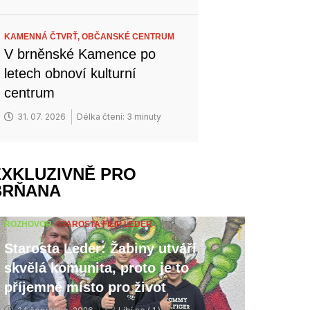
KAMENNÁ ČTVRŤ,
OBČANSKÉ CENTRUM
V brněnské Kamence po
letech obnoví kulturní
centrum
31. 07. 2026
Délka čtení: 3 minuty
EXKLUZIVNĚ PRO
BRŇANA
ROZHOVOR,
STAROSTA FILIP LEDER
Starosta Leder: Žabiny utváří
skvělá komunita, proto je to
příjemné místo pro život