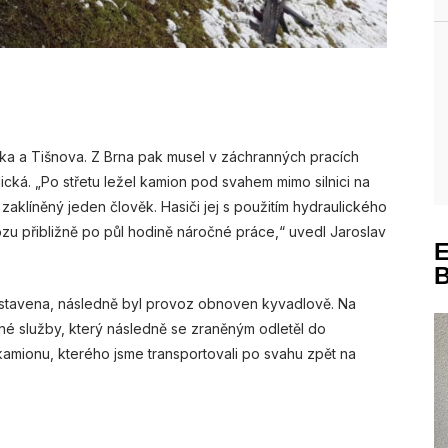
ska a Tišnova. Z Brna pak musel v záchranných pracích
ická. „Po střetu ležel kamion pod svahem mimo silnici na
zaklíněný jeden člověk. Hasiči jej s použitím hydraulického
ozu přibližně po půl hodině náročné práce,“ uvedl Jaroslav
stavena, následně byl provoz obnoven kyvadlově. Na
anné služby, který následně se zraněným odletěl do
kamionu, kterého jsme transportovali po svahu zpět na