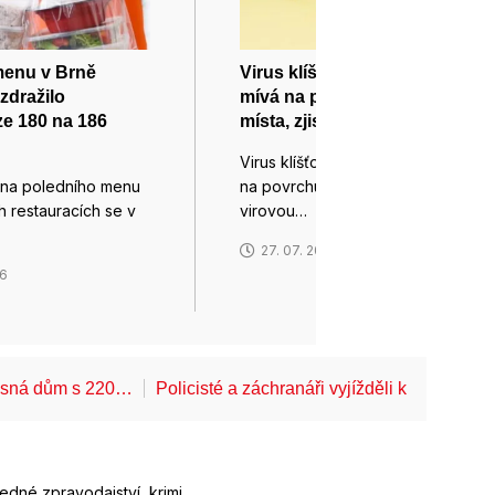
enu v Brně
Virus klíšťové encefalitidy
zdražilo
mívá na povrchu slabá
e 180 na 186
místa, zjistili vědci
Virus klíšťové encefalitidy mívá
na poledního menu
na povrchu slabá místa, kde
 restauracích se v
virovou…
27. 07. 2026
26
Lesná dům s 220…
Policisté a záchranáři vyjížděli k pádům z 
ledné zpravodajství, krimi,