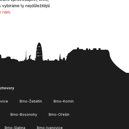
 vybíráme ty nejdůležitější
e nám
.
ozhovory
ovice
Brno-Žebětín
Brno-Komín
Brno-Bosonohy
Brno-Ořešín
Brno-Slatina
Brno-Ivanovice