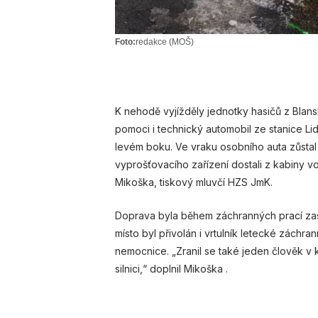
Foto:
redakce (MOŠ)
K nehodě vyjížděly jednotky hasičů z Blan
pomoci i technický automobil ze stanice Lid
levém boku. Ve vraku osobního auta zůstal 
vyprošťovacího zařízení dostali z kabiny v
Mikoška, tiskový mluvčí HZS JmK.
Doprava byla během záchranných prací za
místo byl přivolán i vrtulník letecké záchr
nemocnice. „Zranil se také jeden člověk v 
silnici,“ doplnil Mikoška .