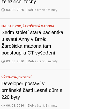
železniční točny
03. 08. 2026
Délka čtení: 2 minuty
FNUSA BRNO,
ŽAROŠICKÁ MADONA
Sedm století stará pacientka
u svaté Anny v Brně:
Žarošická madona tam
podstoupila CT vyšetření
03. 08. 2026
Délka čtení: 3 minuty
VÝSTAVBA,
BYDLENÍ
Developer postaví v
brněnské části Lesná dům s
220 byty
06. 08. 2026
Délka čtení: 2 minuty