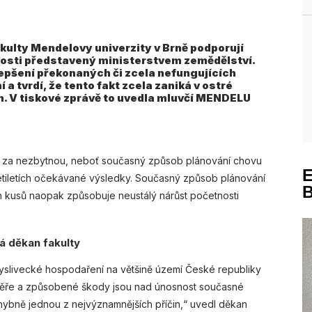
kulty Mendelovy univerzity v Brně podporují
vosti představený ministerstvem zemědělství.
zlepšení překonaných či zcela nefungujících
a tvrdí, že tento fakt zcela zaniká v ostré
rh. V tiskové zprávě to uvedla mluvčí MENDELU
ivy za nezbytnou, neboť současný způsob plánování chovu
etiletích očekávané výsledky. Současný způsob plánování
h kusů naopak způsobuje neustálý nárůst početnosti
á děkan fakulty
yslivecké hospodaření na většině území České republiky
věře a způsobené škody jsou nad únosnost současné
ochybně jednou z nejvýznamnějších příčin,“ uvedl děkan