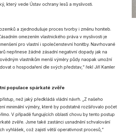
ký, který vede Ústav ochrany lesů a myslivosti.
pozemků a zjednodušuje proces tvorby i změnu honiteb.
 „Zásadním omezením vlastnického práva v myslivosti je
 zmenšení pro vlastní i společenstevní honitby. Navrhované
arů nepřinese žádné zásadní negativní dopady jak na
odpovědným vlastníkům menší výměry půdy naopak umožní
odovat o hospodaření dle svých představ,“ řekl Jiří Kamler
tní populace spárkaté zvěře
ší přístup, než jaký předkládá vládní návrh. „Z našeho
ení minimální výměry, které by podstatně rozšiřovalo počet
ímo. V případě fungujících oblastí chovu by tento postup
rkaté zvěře. Jsme také zastánci usnadnění schvalování
 vyhlášek, což zajistí větší operativnost procesů,“