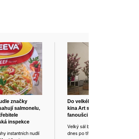
nudle značky
Do velkého sálu brněnského
ahují salmonelu,
kina Art se dnes vrátí filmoví
řebitele
fanoušci
ská inspekce
Velký sál brněnského kina Art se
hy instantních nudlí
dnes po tříměsíční rekonstrukci…