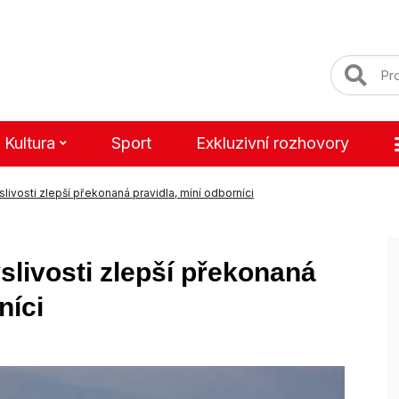
Kultura
Sport
Exkluzivní rozhovory
ivosti zlepší překonaná pravidla, míní odborníci
livosti zlepší překonaná
níci