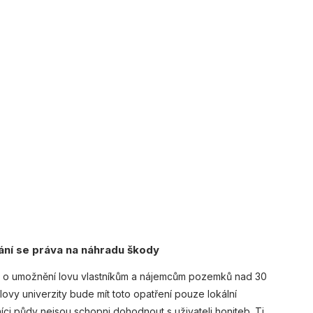
ání se práva na náhradu škody
 o umožnění lovu vlastníkům a nájemcům pozemků nad 30
vy univerzity bude mít toto opatření pouze lokální
íci půdy nejsou schopni dohodnout s uživateli honiteb. Ti