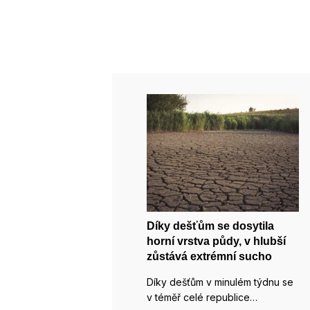
Díky dešťům se dosytila
horní vrstva půdy, v hlubší
zůstává extrémní sucho
Díky dešťům v minulém týdnu se
v téměř celé republice…