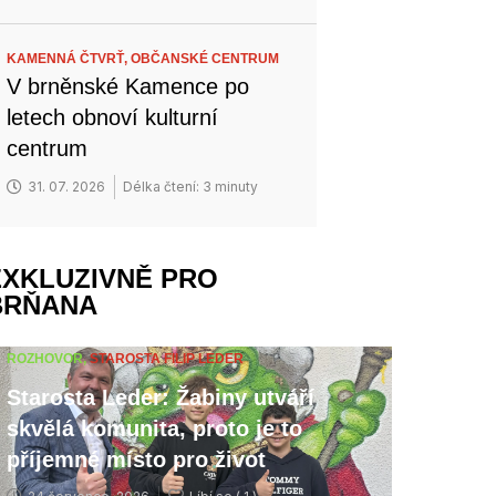
KAMENNÁ ČTVRŤ,
OBČANSKÉ CENTRUM
V brněnské Kamence po
letech obnoví kulturní
centrum
31. 07. 2026
Délka čtení: 3 minuty
EXKLUZIVNĚ PRO
BRŇANA
ROZHOVOR,
STAROSTA FILIP LEDER
Starosta Leder: Žabiny utváří
skvělá komunita, proto je to
příjemné místo pro život