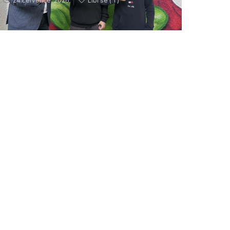
24 července, 2026
Líbí se (
1 )