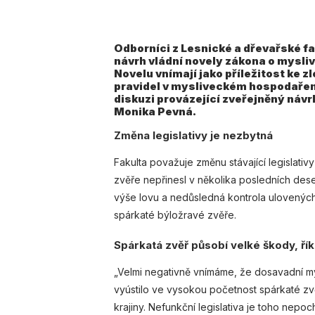
Odborníci z Lesnické a dřevařské fa
návrh vládní novely zákona o mysli
Novelu vnímají jako příležitost ke 
pravidel v mysliveckém hospodaření 
diskuzi provázející zveřejněný náv
Monika Pevná.
Změna legislativy je nezbytná
Fakulta považuje změnu stávající legislat
zvěře nepřinesl v několika posledních des
výše lovu a nedůsledná kontrola ulovenýc
spárkaté býložravé zvěře.
Spárkatá zvěř působí velké škody, řík
„Velmi negativně vnímáme, že dosavadní m
vyústilo ve vysokou početnost spárkaté z
krajiny. Nefunkční legislativa je toho nep