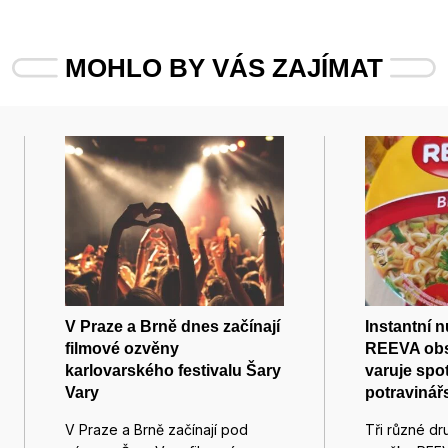
MOHLO BY VÁS ZAJÍMAT
V Praze a Brně dnes začínají
Instantní 
filmové ozvěny
REEVA obs
karlovarského festivalu Šary
varuje spot
Vary
potravinář
V Praze a Brně začínají pod
Tři různé dru