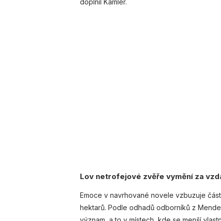
doplnil Kamler.
Lov netrofejové zvěře vymění za vzd
Emoce v navrhované novele vzbuzuje část
hektarů. Podle odhadů odborníků z Mendelo
význam, a to v místech, kde se menší vlastn