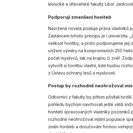
lesnické a dřevařské fakulty Libor Jankovs
Podporují zmenšení honiteb
Navržená novela posiluje práva vlastníků 
Zastáncem tohoto principu je i univerzita.
velikost honitby, a proto podporujeme její
snížení výměry na kompromisních 250 hekt
počet myslivců, tak na krajinu či zvěř. Z
vytvořit si honitbu vlastní, kde budou rozh
z Ústavu ochrany lesů a myslivosti.
Postup by rozhodně neohrožoval mís
Odborníci z fakulty by přitom přivítali tvrd
pohledu bychom navrhovali ještě větší sníž
honiteb spravovaných vlastníky pozemků př
rozhodně neohrožoval místní populace spá
změn honiteb a doručování formou veřejných