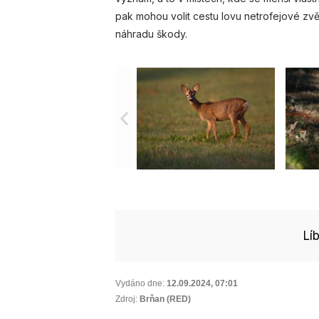
pak mohou volit cestu lovu netrofejové zv
náhradu škody.
Lí
Vydáno dne:
12.09.2024
,
07:01
Zdroj:
Brňan (RED)