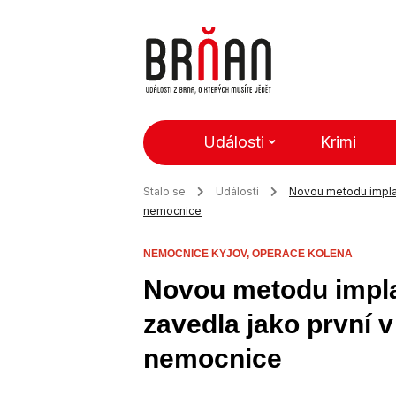
Události
Krimi
Stalo se
Události
Novou metodu implan
nemocnice
NEMOCNICE KYJOV,
OPERACE KOLENA
Novou metodu impla
zavedla jako první 
nemocnice