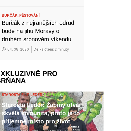
BURČÁK,
PĚSTOVÁNÍ
Burčák z nejranějších odrůd
bude na jihu Moravy o
druhém srpnovém víkendu
04. 08. 2026
Délka čtení: 2 minuty
EXKLUZIVNĚ PRO
BRŇANA
STAROSTA FILIP LEDER,
ROZHOVOR
Starosta Leder: Žabiny utváří
skvělá komunita, proto je to
příjemné místo pro život