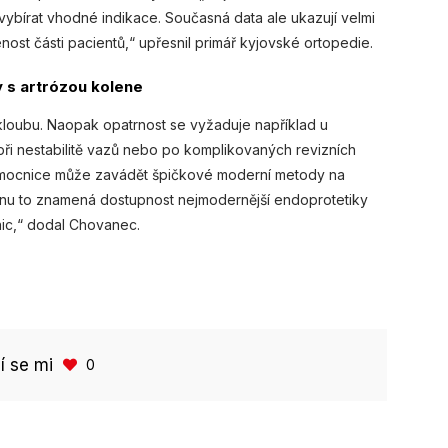
vybírat vhodné indikace. Současná data ale ukazují velmi
st části pacientů,“ upřesnil primář kyjovské ortopedie.
 s artrózou kolene
 kloubu. Naopak opatrnost se vyžaduje například u
při nestabilitě vazů nebo po komplikovaných revizních
 nemocnice může zavádět špičkové moderní metody na
ionu to znamená dostupnost nejmodernější endoprotetiky
nic,“ dodal Chovanec.
bí se mi
0