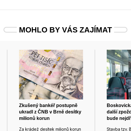
MOHLO BY VÁS ZAJÍMAT
Zkušený bankéř postupně
Boskovická
ukradl z ČNB v Brně desítky
další zpožd
milionů korun
bude nejdř
Za krádež desítek milionů korun
Stavba tzv. 