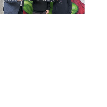
24 července, 2026
Líbí se (
1 )