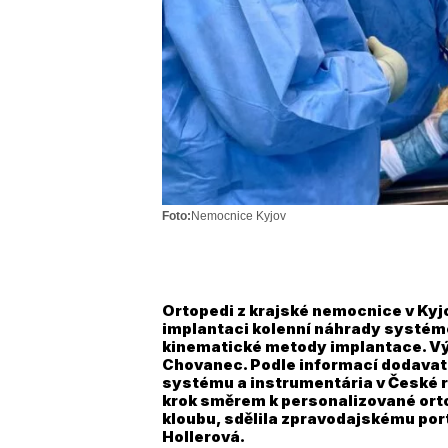
Foto:
Nemocnice Kyjov
Ortopedi z krajské nemocnice v Kyj
implantaci kolenní náhrady systé
kinematické metody implantace. Vý
Chovanec. Podle informací dodavate
systému a instrumentária v České 
krok směrem k personalizované orto
kloubu, sdělila zpravodajskému po
Hollerová.