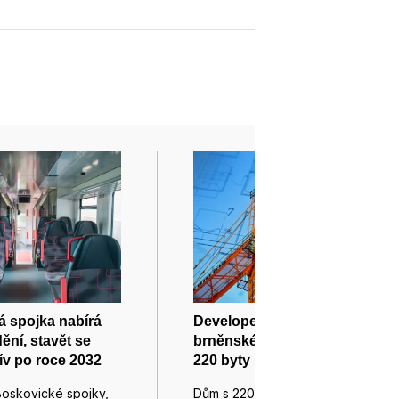
 spojka nabírá
Developer postaví v
ění, stavět se
brněnské části Lesná dům s
ív po roce 2032
220 byty
Boskovické spojky,
Dům s 220 byty začala v těchto