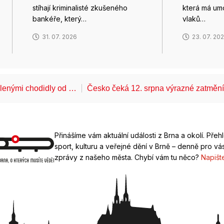
stíhají kriminalisté zkušeného
která má um
bankéře, který…
vlaků…
31. 07. 2026
23. 07. 20
álenými chodidly od …
Česko čeká 12. srpna výrazné zatměn
Přinášíme vám aktuální události z Brna a okolí. Přeh
sport, kulturu a veřejné dění v Brně – denně pro vás
zprávy z našeho města. Chybí vám tu něco?
Napišt