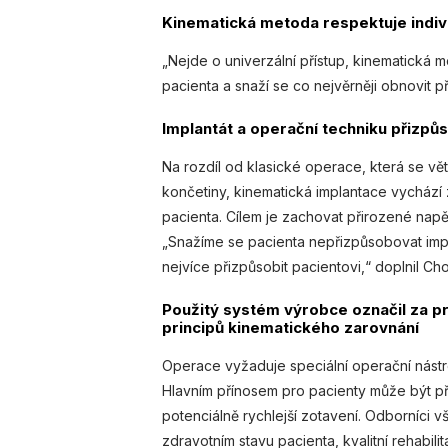
Kinematická metoda respektuje indivi
„Nejde o univerzální přístup, kinematická m
pacienta a snaží se co nejvěrněji obnovit p
Implantát a operační techniku přizpůs
Na rozdíl od klasické operace, která se v
končetiny, kinematická implantace vycház
pacienta. Cílem je zachovat přirozené napět
„Snažíme se pacienta nepřizpůsobovat impl
nejvíce přizpůsobit pacientovi,“ doplnil Ch
Použitý systém výrobce označil za p
principů kinematického zarovnání
Operace vyžaduje speciální operační nástr
Hlavním přínosem pro pacienty může být při
potenciálně rychlejší zotavení. Odborníci 
zdravotním stavu pacienta, kvalitní rehabil