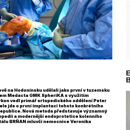
ově na Hodonínsku udělali jako první v tuzemsku
mem Medacta GMK SpheriKA s využitím
kon vedl primář ortopedického oddělení Peter
le jde o první implantaci tohoto konkrétního
republice. Nová metoda představuje významný
pedii a modernější endoprotetice kolenního
rtálu BRŇAN mluvčí nemocnice Veronika