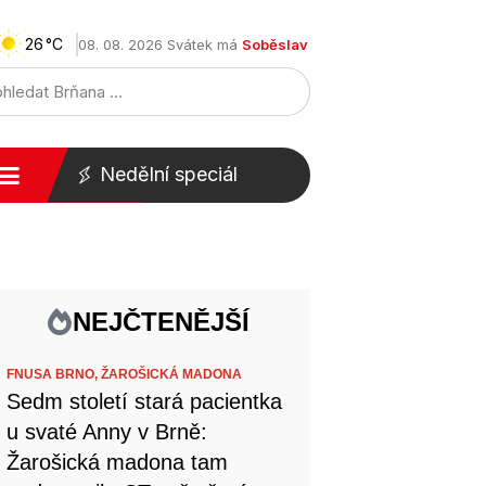
26
08. 08. 2026 Svátek má
Soběslav
Nedělní speciál
NEJČTENĚJŠÍ
FNUSA BRNO,
ŽAROŠICKÁ MADONA
Sedm století stará pacientka
u svaté Anny v Brně:
Žarošická madona tam