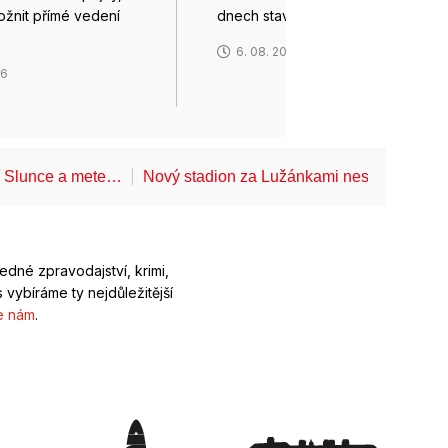
ožnit přímé vedení
dnech stavět v…
6. 08. 2026
26
í Slunce a mete…
Nový stadion za Lužánkami nesmí mít dle
ledné zpravodajství, krimi,
 vybíráme ty nejdůležitější
e nám
.