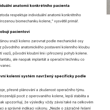
duální anatomii konkrétního pacienta
etoda respektuje individuální anatomii konkrétního
řirozenou biomechaniku kolene,“ vysvětlil primář.
obují pacientovi
ětšinou snaží koleno zarovnat podle mechanické osy
í z původního anatomického postavení kolenního kloubu
í vazů, původní kloubní linii i přirozený pohyb kolene.
antátu, ale naopak implantát a operační techniku co
ovanec.
rvní kolenní systém navržený specificky podle
oje, přesné plánování a zkušenost operačního týmu.
rozenější pocit z operovaného kolene, lepší stabilita a
však upozorňují, že výsledky vždy závisí také na celkovém
itaci a správné indikaci výkonu. „Nejde o zázračné řešení