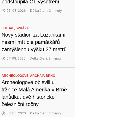
podstoupila CT vyšetření
03. 08. 2026
Délka čtení: 3 minuty
FOTBAL,
SPRÁVA
Nový stadion za Lužánkami
nesmí mít dle památkářů
zamýšlenou výšku 37 metrů
07. 08. 2026
Délka čtení: 3 minuty
ARCHEOLOGOVÉ,
ARCHAIA BRNO
Archeologové objevili u
tržnice Malá Amerika v Brně
lahůdku: dvě historické
železniční točny
03. 08. 2026
Délka čtení: 2 minuty