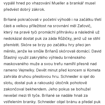
vypálil hned po vhazování Mueller a brankář musel
předvést dobrý zákrok.
Brňané pokračovali v početní výhodě i na začátku třetí
části a velkou příležitost na srovnání měl Zaťovič,
který na pravé tyči promáchl přihrávku a následně už
nedokázal dostat puk za záda Růžičky, jenž už se stihl
přemístit. Skóre se brzy po začátku hry přeci jen
měnilo, jenže ke smůle Brňanů skórovali domácí. David
Šťastný využil zakrytého výhledu brněnského
maskovaného muže a svou trefu namířil přesně nad
rameno Vejmelky. Devět minut před koncem si Kometa
zahrála druhou přesilovou hru. Schneider si sjel do
slotu, dostal puk a rakouský útočník pohotově
zakončoval bekhendem. Jeho pokus se bohužel
nevešel mezi tři tyče. Brňané se nadále hnali za
vstřelením branky. Schneider objel bránu a předal puk