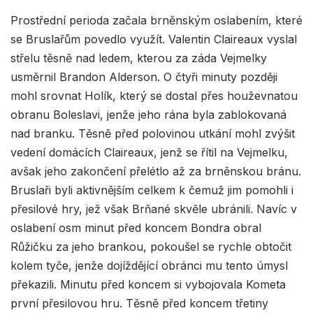
Prostřední perioda začala brněnským oslabením, které
se Bruslařům povedlo využít. Valentin Claireaux vyslal
střelu těsně nad ledem, kterou za záda Vejmelky
usměrnil Brandon Alderson. O čtyři minuty později
mohl srovnat Holík, který se dostal přes houževnatou
obranu Boleslavi, jenže jeho rána byla zablokovaná
nad branku. Těsně před polovinou utkání mohl zvýšit
vedení domácích Claireaux, jenž se řítil na Vejmelku,
avšak jeho zakončení přelétlo až za brněnskou bránu.
Bruslaři byli aktivnějším celkem k čemuž jim pomohli i
přesilové hry, jež však Brňané skvěle ubránili. Navíc v
oslabení osm minut před koncem Bondra obral
Růžičku za jeho brankou, pokoušel se rychle obtočit
kolem tyče, jenže dojíždějící obránci mu tento úmysl
překazili. Minutu před koncem si vybojovala Kometa
první přesilovou hru. Těsně před koncem třetiny