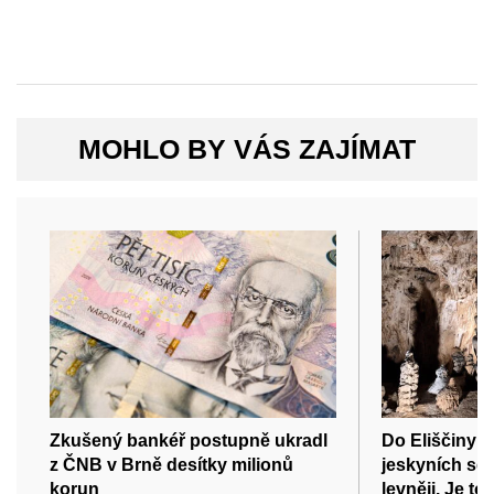
MOHLO BY VÁS ZAJÍMAT
Zkušený bankéř postupně ukradl
Do Eliščiny 
z ČNB v Brně desítky milionů
jeskyních se 
korun
levněji. Je to