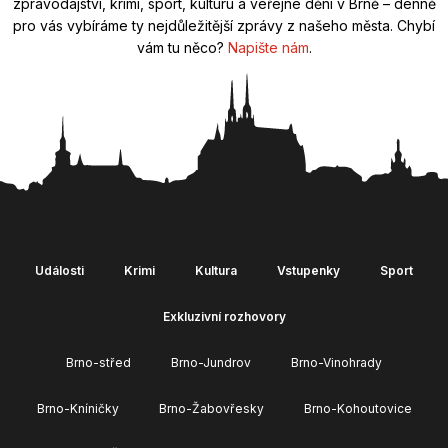
zpravodajství, krimi, sport, kulturu a veřejné dění v Brně – denně
pro vás vybíráme ty nejdůležitější zprávy z našeho města. Chybí
vám tu něco?
Napište nám
.
Události
Krimi
Kultura
Vstupenky
Sport
Exkluzivní rozhovory
Brno-střed
Brno-Jundrov
Brno-Vinohrady
Brno-Kníničky
Brno-Žabovřesky
Brno-Kohoutovice