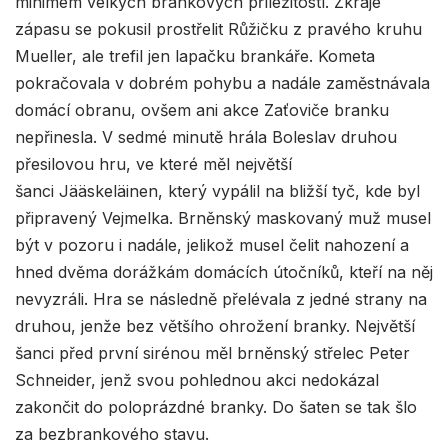
minimem velkých brankových příležitostí. Zkraje
zápasu se pokusil prostřelit Růžičku z pravého kruhu
Mueller, ale trefil jen lapačku brankáře. Kometa
pokračovala v dobrém pohybu a nadále zaměstnávala
domácí obranu, ovšem ani akce Zaťoviče branku
nepřinesla. V sedmé minutě hrála Boleslav druhou
přesilovou hru, ve které měl největší
šanci Jääskeläinen, který vypálil na bližší tyč, kde byl
připravený Vejmelka. Brněnský maskovaný muž musel
být v pozoru i nadále, jelikož musel čelit nahození a
hned dvěma dorážkám domácích útočníků, kteří na něj
nevyzráli. Hra se následně přelévala z jedné strany na
druhou, jenže bez většího ohrožení branky. Největší
šanci před první sirénou měl brněnský střelec Peter
Schneider, jenž svou pohlednou akci nedokázal
zakončit do poloprázdné branky. Do šaten se tak šlo
za bezbrankového stavu.