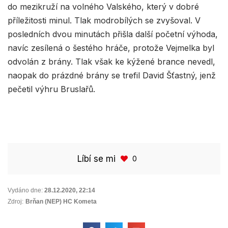
do mezikruží na volného Valského, který v dobré
příležitosti minul. Tlak modrobílých se zvyšoval. V
posledních dvou minutách přišla další početní výhoda,
navíc zesílená o šestého hráče, protože Vejmelka byl
odvolán z brány. Tlak však ke kýžené brance nevedl,
naopak do prázdné brány se trefil David Šťastný, jenž
pečetil výhru Bruslařů.
Líbí se mi
0
Vydáno dne:
28.12.2020
,
22:14
Zdroj:
Brňan (NEP) HC Kometa