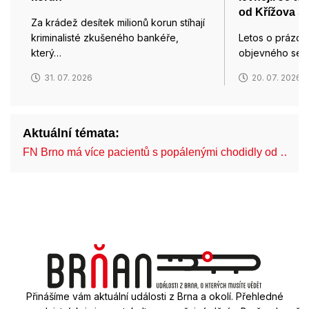
od Křížova s
Za krádež desítek milionů korun stíhají
kriminalisté zkušeného bankéře,
Letos o prázdn
který…
objevného ses
31. 07. 2026
20. 07. 2026
Aktuální témata:
FN Brno má více pacientů s popálenými chodidly od …
Přinášíme vám aktuální události z Brna a okolí. Přehledné