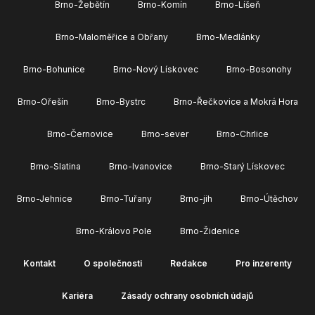
Brno-Žebětín
Brno-Komín
Brno-Líšeň
Brno-Maloměřice a Obřany
Brno-Medlánky
Brno-Bohunice
Brno-Nový Lískovec
Brno-Bosonohy
Brno-Ořešín
Brno-Bystrc
Brno-Řečkovice a Mokrá Hora
Brno-Černovice
Brno-sever
Brno-Chrlice
Brno-Slatina
Brno-Ivanovice
Brno-Starý Lískovec
Brno-Jehnice
Brno-Tuřany
Brno-jih
Brno-Útěchov
Brno-Královo Pole
Brno-Židenice
Kontakt
O společnosti
Redakce
Pro inzerenty
Kariéra
Zásady ochrany osobních údajů