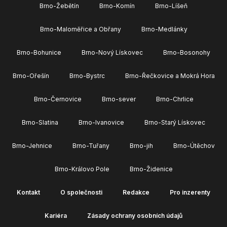
Brno-Žebětín
Brno-Komín
Brno-Líšeň
Brno-Maloměřice a Obřany
Brno-Medlánky
Brno-Bohunice
Brno-Nový Lískovec
Brno-Bosonohy
Brno-Ořešín
Brno-Bystrc
Brno-Řečkovice a Mokrá Hora
Brno-Černovice
Brno-sever
Brno-Chrlice
Brno-Slatina
Brno-Ivanovice
Brno-Starý Lískovec
Brno-Jehnice
Brno-Tuřany
Brno-jih
Brno-Útěchov
Brno-Královo Pole
Brno-Židenice
Kontakt
O společnosti
Redakce
Pro inzerenty
Kariéra
Zásady ochrany osobních údajů