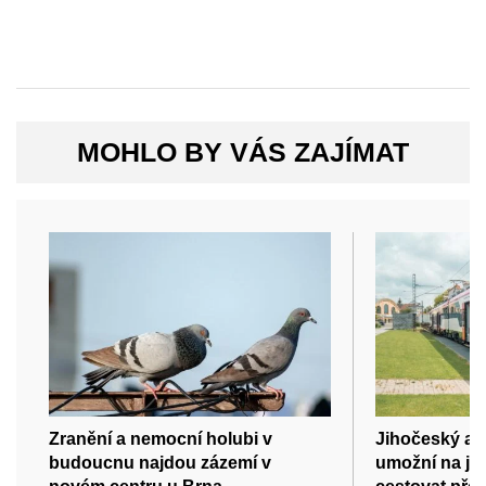
MOHLO BY VÁS ZAJÍMAT
Zranění a nemocní holubi v
Jihočeský a 
budoucnu najdou zázemí v
umožní na je