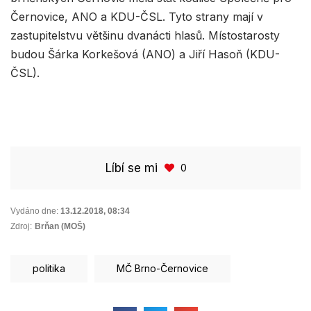
Černovice, ANO a KDU-ČSL. Tyto strany mají v
zastupitelstvu většinu dvanácti hlasů. Místostarosty
budou Šárka Korkešová (ANO) a Jiří Hasoň (KDU-
ČSL).
Líbí se mi
0
Vydáno dne:
13.12.2018
,
08:34
Zdroj:
Brňan (MOŠ)
politika
MČ Brno-Černovice