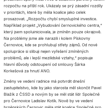
rozpočtu na příští rok. Ukázaly se prý zásadní rozdíly
v prioritách, které by měla koalice jako celek
prosazovat. „Rozpočtu chybí smysluplné investice.
Například projekt „Vybudování černovického centra,“
který jsem spoluiniciovala, je zmíněn pouze okrajově.
Na problémy jsme ale narazili i kolem Pískovny
Černovice, kde se prohlubují střety zájmů. Od nové
spolupráce si slibuji nejen vyřešení zmíněných
problémů, ale i lepší mezilidské vztahy,“ popisuje
hlavní důvody odstoupení od smlouvy Šárka
Korkešová za hnutí ANO.
Změny ve vedení radnice má potvrdit dnešní
zastupitelstvo, kde by jako starosta měl skončit Pavel
Blažík z ČSSD a novým by se měl stát lídr Společně
pro Černovice Ladislav Kotík. Nově by ve vedení
brněnských Černovic měla stát koalice Společně pro