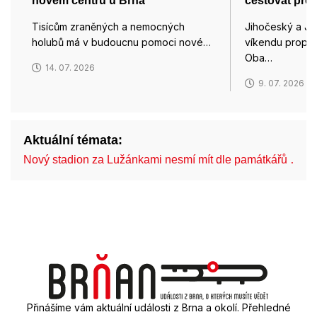
novém centru u Brna
cestovat přes
Tisícům zraněných a nemocných
Jihočeský a Ji
holubů má v budoucnu pomoci nové…
víkendu propojil
Oba…
14. 07. 2026
9. 07. 2026
Aktuální témata:
Nový stadion za Lužánkami nesmí mít dle památkářů …
Přinášíme vám aktuální události z Brna a okolí. Přehledné