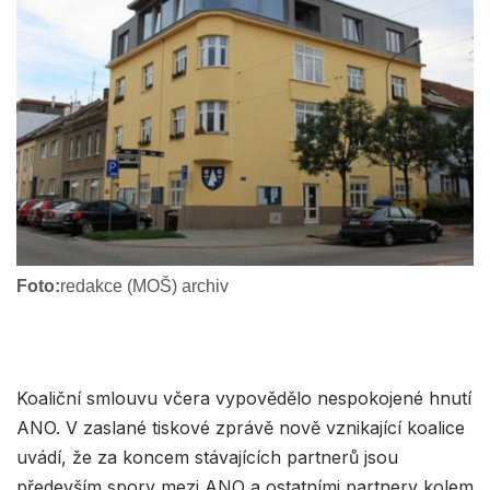
Foto:
redakce (MOŠ) archiv
Koaliční smlouvu včera vypovědělo nespokojené hnutí
ANO. V zaslané tiskové zprávě nově vznikající koalice
uvádí, že za koncem stávajících partnerů jsou
především spory mezi ANO a ostatními partnery kolem