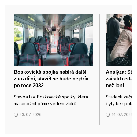
Boskovická spojka nabírá další
Analýza: Stud
zpoždění, stavět se bude nejdřív
začali hledat
po roce 2032
než loni
Stavba tzv. Boskovické spojky, která
Studenti začali
má umožnit přímé vedení vlaků…
byty ke spolub
23. 07. 2026
14. 07. 2026