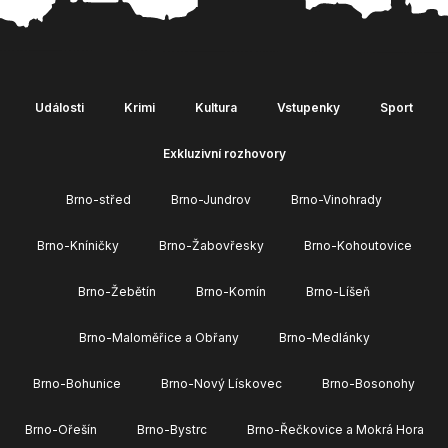
Události
Krimi
Kultura
Vstupenky
Sport
Exkluzivní rozhovory
Brno-střed
Brno-Jundrov
Brno-Vinohrady
Brno-Kníničky
Brno-Žabovřesky
Brno-Kohoutovice
Brno-Žebětín
Brno-Komín
Brno-Líšeň
Brno-Maloměřice a Obřany
Brno-Medlánky
Brno-Bohunice
Brno-Nový Lískovec
Brno-Bosonohy
Brno-Ořešín
Brno-Bystrc
Brno-Řečkovice a Mokrá Hora