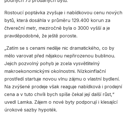
pouhých 75 prodaných bytů.
Rostoucí poptávka zvyšuje i nabídkovou cenu nových
bytů, která dosáhla v průměru 129.400 korun za
čtvereční metr, meziročně byla o 3000 vyšší a je
pravděpodobné, že ještě poroste.
„Zatím se s cenami neděje nic dramatického, co by
mělo varovat před nějakou nepřirozenou bublinou.
Jejich pozvolný pohyb je zcela vysvětlitelný
makroekonomickými okolnostmi. Nízkoinflační
prostředí startuje novou vlnu zájmu o vlastní bydlení.
Na zvýšené prodeje však reaguje nabídková i prodejní
cena a v tuto chvíli bych spíše čekal její další růst,“
uvedl Lamka. Zájem o nové byty podporují i klesající
úrokové sazby hypoték.