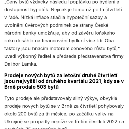
„Ceny bytů vždycky následují poptávku po bydlení a
dostupnost hypoték. Nejinak je tomu už po tři čtvrtletí
v řadě. Nízká inflace stlačila hypoteční sazby a
uvolnění úvěrových podmínek ze strany České
národní banky umožňuje, aby od závěru loňského
roku dosáhlo na financování bydlení více lidí. Oba
faktory jsou hnacím motorem cenového růstu bytů,“
uvedl výkonný ředitel a předseda představenstva firmy
Dalibor Lamka.
Prodeje nových bytů za letošní druhé čtvrtletí
jsou nejvyšší od druhého kvartálu 2021, kdy se v
Brně prodalo 503 bytů
Tyto prodeje ale představovaly silný výkyv, obvyklé
prodeje nových bytů se v Brně za čtvrtletí pohybovaly
okolo 200 bytů za tři měsíce, po začátku války na
Ukrajině se propadly nejníže ve třetím čtvrtletí 2022 na