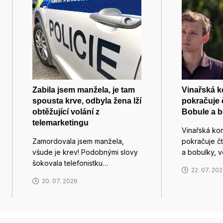
Zabila jsem manžela, je tam
Vinařská 
spousta krve, odbyla žena lží
pokračuje 
obtěžující volání z
Bobule a 
telemarketingu
Vinařská ko
Zamordovala jsem manžela,
pokračuje č
všude je krev! Podobnými slovy
a bobulky, 
šokovala telefonistku…
22. 07. 20
20. 07. 2026