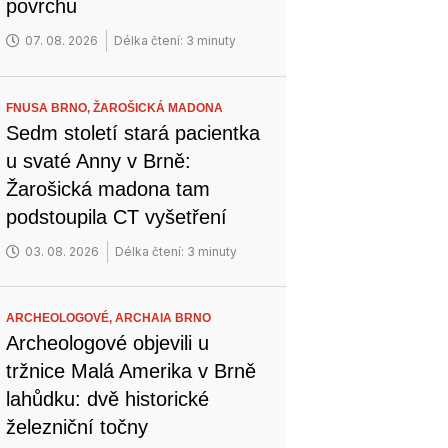
povrchu
07. 08. 2026
Délka čtení: 3 minuty
FNUSA BRNO,
ŽAROŠICKÁ MADONA
Sedm století stará pacientka
u svaté Anny v Brně:
Žarošická madona tam
podstoupila CT vyšetření
03. 08. 2026
Délka čtení: 3 minuty
ARCHEOLOGOVÉ,
ARCHAIA BRNO
Archeologové objevili u
tržnice Malá Amerika v Brně
lahůdku: dvě historické
železniční točny