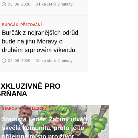
03. 08. 2026
Délka čtení: 2 minuty
BURČÁK,
PĚSTOVÁNÍ
Burčák z nejranějších odrůd
bude na jihu Moravy o
druhém srpnovém víkendu
04. 08. 2026
Délka čtení: 2 minuty
EXKLUZIVNĚ PRO
BRŇANA
STAROSTA FILIP LEDER,
ROZHOVOR
Starosta Leder: Žabiny utváří
skvělá komunita, proto je to
příjemné místo pro život