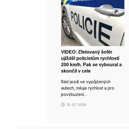
VIDEO: Zfetovaný šofér
ujížděl policistům rychlostí
200 km/h. Pak se vyboural a
skončil v cele
Rád jezdí ve vypůjčených
autech, miluje rychlost a pro
povzbuzení…
15. 07. 2026