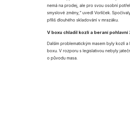
nemá na prodej, ale pro svou osobní potř
smyslové změny,“ uvedl Vorlíček. Spočíva
příliš dlouhého skladování v mrazáku.
V boxu chladil kozlí a beraní pohlavní
Dalším problematickým masem byly kozlí a b
boxu. V rozporu s legislativou nebyly ja
o původu masa.