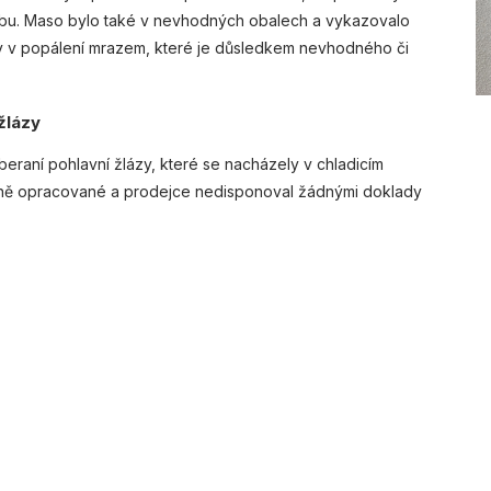
ebu. Maso bylo také v nevhodných obalech a vykazovalo
ly v popálení mrazem, které je důsledkem nevhodného či
 žlázy
eraní pohlavní žlázy, které se nacházely v chladicím
tečně opracované a prodejce nedisponoval žádnými doklady