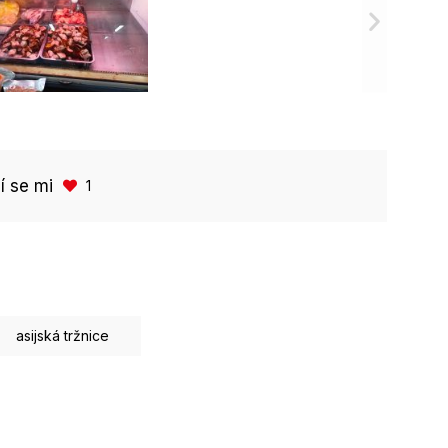
bí se mi
1
asijská tržnice