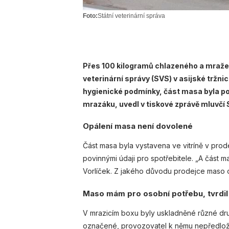
Foto:
Státní veterinární správa
Přes 100 kilogramů chlazeného a mražen
veterinární správy (SVS) v asijské tržni
hygienické podmínky, část masa byla 
mrazáku, uvedl v tiskové zprávě mluvčí 
Opálení masa není dovolené
Část masa byla vystavena ve vitríně v pro
povinnými údaji pro spotřebitele. „A část 
Vorlíček. Z jakého důvodu prodejce maso o
Maso mám pro osobní potřebu, tvrdil
V mrazicím boxu byly uskladněné různé dru
označené, provozovatel k němu nepředložil