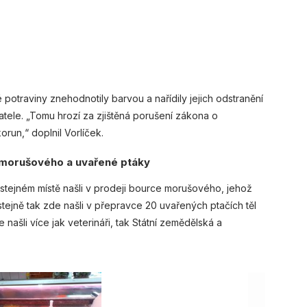
otraviny znehodnotily barvou a nařídily jejich odstranění
ele. „Tomu hrozí za zjištěná porušení zákona o
run,“ doplnil Vorlíček.
e morušového a uvařené ptáky
na stejném místě našli v prodeji bource morušového, jehož
stejně tak zde našli v přepravce 20 uvařených ptačích těl
našli více jak veterináři, tak Státní zemědělská a