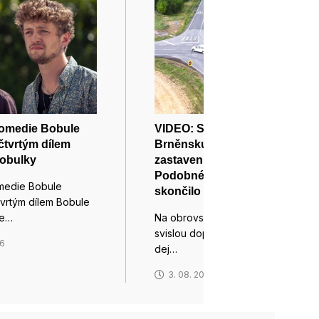
komedie Bobule
VIDEO: STOPku na
čtvrtým dílem
Brněnsku projeli bez
bobulky
zastavení cyklisté i řidiči aut.
Podobné nedání přednosti
medie Bobule
skončilo tragédií
tvrtým dílem Bobule
ve…
Na obrovský nápis STOP a
svislou dopravní značku Stůj,
26
dej…
3. 08. 2026