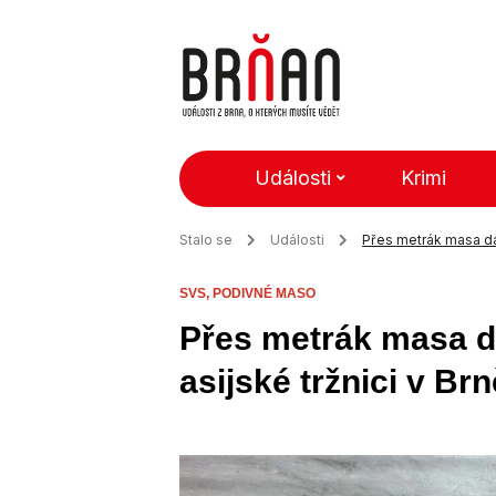
Události
Krimi
Stalo se
Události
Přes metrák masa dali
SVS,
PODIVNÉ MASO
Přes metrák masa dal
asijské tržnici v Brn