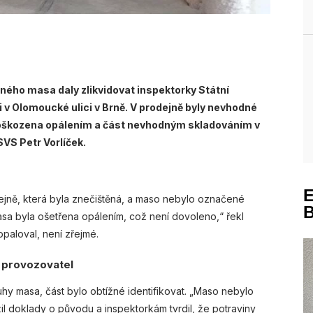
ého masa daly zlikvidovat inspektorky Státní
ci v Olomoucké ulici v Brně. V prodejně byly nevhodné
poškozena opálením a část nevhodným skladováním v
SVS Petr Vorlíček.
dejně, která byla znečištěná, a maso nebylo označené
masa byla ošetřena opálením, což není dovoleno,“ řekl
paloval, není zřejmé.
 provozovatel
hy masa, část bylo obtížné identifikovat. „Maso nebylo
 doklady o původu a inspektorkám tvrdil, že potraviny