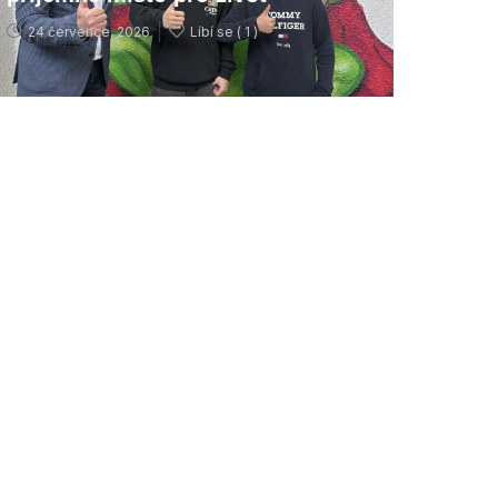
24 července, 2026
Líbí se (
1 )