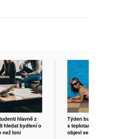
tudenti hlavně z
Týden bude zřejmě tropický
li hledat bydlení o
s teplotami až 39 stupňů,
 než loni
objeví se bouřky