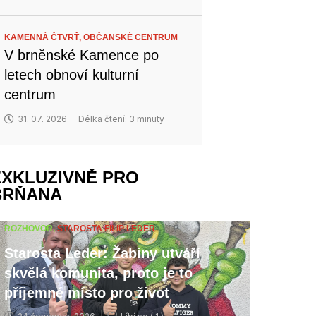
KAMENNÁ ČTVRŤ,
OBČANSKÉ CENTRUM
V brněnské Kamence po
letech obnoví kulturní
centrum
31. 07. 2026
Délka čtení: 3 minuty
EXKLUZIVNĚ PRO
BRŇANA
ROZHOVOR,
STAROSTA FILIP LEDER
Starosta Leder: Žabiny utváří
skvělá komunita, proto je to
příjemné místo pro život