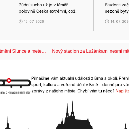
Půdní sucho už je v téměř
Studenti zača
polovině Česka extrémní, což…
sezoně byty
15. 07. 2026
14. 07. 20
atmění Slunce a mete…
Nový stadion za Lužánkami nesmí mí
Přinášíme vám aktuální události z Brna a okolí. Přeh
sport, kulturu a veřejné dění v Brně – denně pro vás
zprávy z našeho města. Chybí vám tu něco?
Napišt