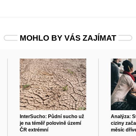
MOHLO BY VÁS ZAJÍMAT
InterSucho: Půdní sucho už
Analýza: S
je na téměř polovině území
ciziny zača
ČR extrémní
měsíc dříve