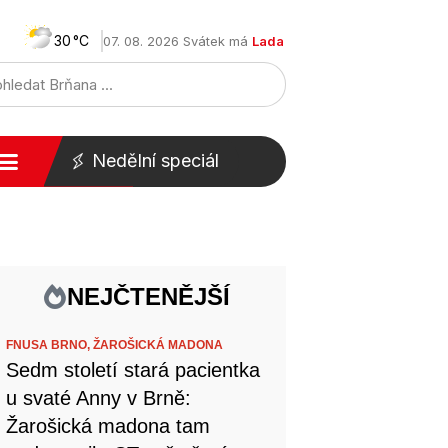
30
07. 08. 2026 Svátek má
Lada
Nedělní speciál
NEJČTENĚJŠÍ
FNUSA BRNO,
ŽAROŠICKÁ MADONA
Sedm století stará pacientka
u svaté Anny v Brně:
Žarošická madona tam