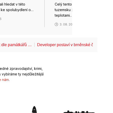
li hledat v této
Celý tento týden bude v
 ke spolubydlení o…
tuzemsku zřejmě tropický s
teplotami…
26
3. 08. 2026
t dle památkářů …
Developer postaví v brněnské části Lesn
ledné zpravodajství, krimi,
 vybíráme ty nejdůležitější
e nám
.