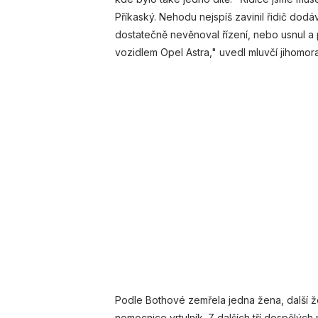
Příkaský. Nehodu nejspíš zavinil řidič dodá
dostatečně nevěnoval řízení, nebo usnul a 
vozidlem Opel Astra," uvedl mluvčí jihomor
Podle Bothové zemřela jedna žena, další ž
nemocnice vrtulník. Z dalších tří dospělých