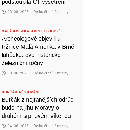
podstoupila CT vyšetření
03. 08. 2026
Délka čtení: 3 minuty
MALÁ AMERIKA,
ARCHEOLOGOVÉ
Archeologové objevili u
tržnice Malá Amerika v Brně
lahůdku: dvě historické
železniční točny
03. 08. 2026
Délka čtení: 2 minuty
BURČÁK,
PĚSTOVÁNÍ
Burčák z nejranějších odrůd
bude na jihu Moravy o
druhém srpnovém víkendu
04. 08. 2026
Délka čtení: 2 minuty