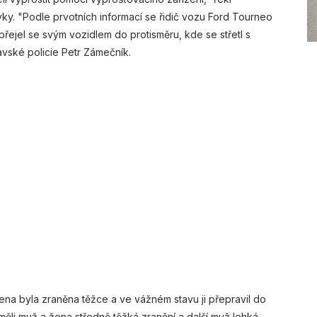
vky. "Podle prvotních informací se řidič vozu Ford Tourneo
přejel se svým vozidlem do protisměru, kde se střetl s
avské policie Petr Zámečník.
ena byla zraněna těžce a ve vážném stavu ji přepravil do
 měli muž a žena středně těžká zranění a další muž lehká