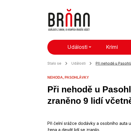
Události
Krimi
Stalo se
Události
Při nehodě u Pasohlá
NEHODA,
PASOHLÁVKY
Při nehodě u Pasoh
zraněno 9 lidí včetn
Při čelní srážce dodávky a osobního auta 
žena a devět lidí se zranilo.