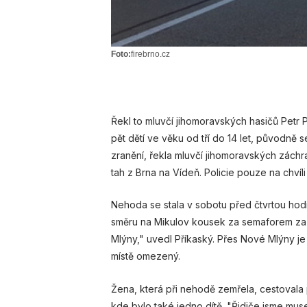
Foto:
firebrno.cz
Řekl to mluvčí jihomoravských hasičů Petr 
pět dětí ve věku od tří do 14 let, původně 
zranění, řekla mluvčí jihomoravských zách
tah z Brna na Vídeň. Policie pouze na chví
Nehoda se stala v sobotu před čtvrtou hodin
směru na Mikulov kousek za semaforem za 
Mlýny," uvedl Příkaský. Přes Nové Mlýny j
místě omezený.
Žena, která při nehodě zemřela, cestovala
kde bylo také jedno dítě. "Řidiče jsme muse