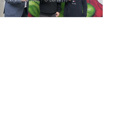
24 července, 2026
Líbí se (
1 )