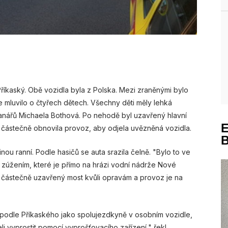
Příkaský. Obě vozidla byla z Polska. Mezi zraněnými bylo
se mluvilo o čtyřech dětech. Všechny děti měly lehká
ranářů Michaela Bothová. Po nehodě byl uzavřený hlavní
li částečně obnovila provoz, aby odjela uvězněná vozidla.
ou ranní. Podle hasičů se auta srazila čelně. "Bylo to ve
zúžením, které je přímo na hrázi vodní nádrže Nové
e částečně uzavřený most kvůli opravám a provoz je na
 podle Příkaského jako spolujezdkyně v osobním vozidle,
li vyprostit pomocí vyprošťovacího zařízení," řekl