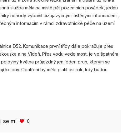
hranná služba měla na místě pět pozemních posádek, jednu
níky nehody vybavil cizojazyčnými tištěnými informacemi,
třebným informacím v rámci zdravotnické péče na území
dálnice D52. Komunikace první třídy dále pokračuje přes
kouska a na Vídeň. Přes vodu vede most, je ve špatném
d poloviny května průjezdný jen jeden pruh, kterým se
í kolony. Opatření by mělo platit asi rok, kdy budou
bí se mi
0