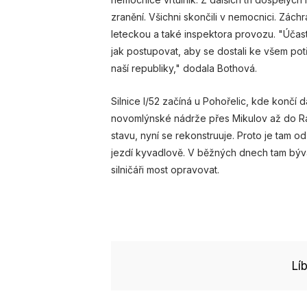
zranění. Všichni skončili v nemocnici. Zác
leteckou a také inspektora provozu. "Účast
jak postupovat, aby se dostali ke všem po
naší republiky," dodala Bothová.
Silnice I/52 začíná u Pohořelic, kde končí 
novomlýnské nádrže přes Mikulov až do Ra
stavu, nyní se rekonstruuje. Proto je tam o
jezdí kyvadlově. V běžných dnech tam bývaj
silničáři most opravovat.
Lí