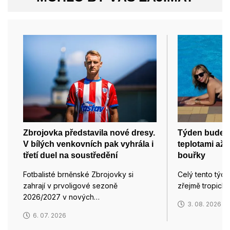
Zbrojovka představila nové dresy.
Týden bude z
V bílých venkovních pak vyhrála i
teplotami až 
třetí duel na soustředění
bouřky
Fotbalisté brněnské Zbrojovky si
Celý tento týd
zahrají v prvoligové sezoně
zřejmě tropický
2026/2027 v nových…
3. 08. 2026
6. 07. 2026