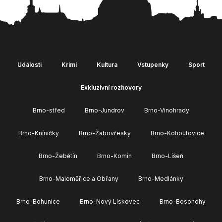
Události
Krimi
Kultura
Vstupenky
Sport
Exkluzivní rozhovory
Brno-střed
Brno-Jundrov
Brno-Vinohrady
Brno-Kníničky
Brno-Žabovřesky
Brno-Kohoutovice
Brno-Žebětín
Brno-Komín
Brno-Líšeň
Brno-Maloměřice a Obřany
Brno-Medlánky
Brno-Bohunice
Brno-Nový Lískovec
Brno-Bosonohy