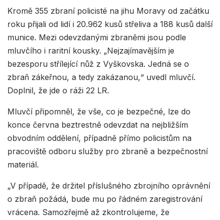
Kromě 355 zbraní policisté na jihu Moravy od začátku
roku přijali od lidí i 20.962 kusů střeliva a 188 kusů další
munice. Mezi odevzdanými zbraněmi jsou podle
mluvčího i raritní kousky. „Nejzajímavějším je
bezesporu střílející nůž z Vyškovska. Jedná se o
zbraň zákeřnou, a tedy zakázanou,“ uvedl mluvčí.
Doplnil, že jde o ráži 22 LR.
Mluvčí připomněl, že vše, co je bezpečné, lze do
konce června beztrestně odevzdat na nejbližším
obvodním oddělení, případně přímo policistům na
pracoviště odboru služby pro zbraně a bezpečnostní
materiál.
„V případě, že držitel příslušného zbrojního oprávnění
o zbraň požádá, bude mu po řádném zaregistrování
vrácena. Samozřejmě až zkontrolujeme, že