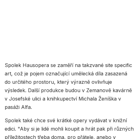
Spolek Hausopera se zaměří na takzvané site specific
art, což je pojem označující umělecká díla zasazená
do určitého prostoru, který výrazně ovlivňuje
výsledek. Další produkce budou v Zemanově kavárně
v Josefské ulici a knihkupectví Michala Ženíška v
pasáži Alfa.
Spolek také chce své krátké opery vydávat v knižní
edici. "Aby si je lidé mohli koupit a hrát pak při různých
příležitostech třeba doma, pro přátele, anebo v