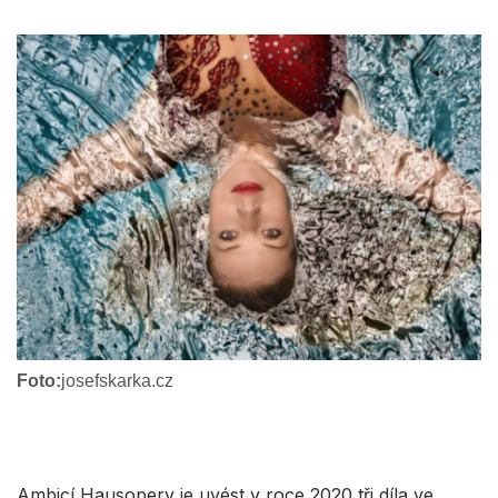
Foto:
josefskarka.cz
Ambicí Hausopery je uvést v roce 2020 tři díla ve