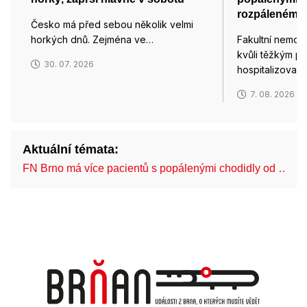
rozpáleném 
Česko má před sebou několik velmi
horkých dnů. Zejména ve…
Fakultní nemocn
kvůli těžkým p
30. 07. 2026
hospitalizoval
7. 08. 2026
Aktuální témata:
FN Brno má více pacientů s popálenými chodidly od …