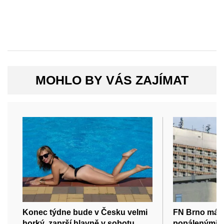
MOHLO BY VÁS ZAJÍMAT
Konec týdne bude v Česku velmi
FN Brno má v
horký, zaprší hlavně v sobotu
popálenými c