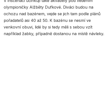
V inscenaci účinkují také akvabely pod vedením
olympioničky Alžběty Dufkové. Diváci budou na
ochozu nad bazénem, vejde se jich tam podle plánů
pořadatelů asi 40 až 50. K bazénu se nesmí ve
venkovní obuvi, lidé by si tedy měli s sebou vzít
například žabky, případně dostanou na místě návleky.