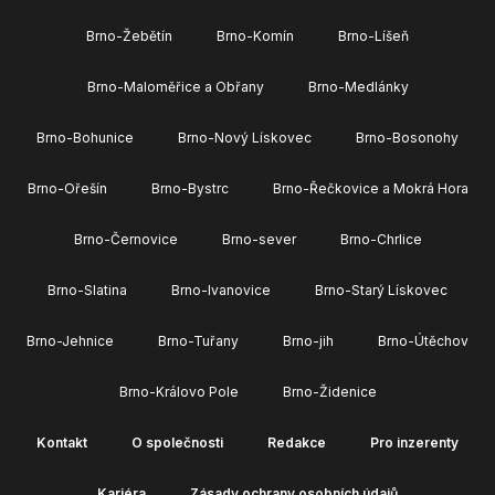
Brno-Žebětín
Brno-Komín
Brno-Líšeň
Brno-Maloměřice a Obřany
Brno-Medlánky
Brno-Bohunice
Brno-Nový Lískovec
Brno-Bosonohy
Brno-Ořešín
Brno-Bystrc
Brno-Řečkovice a Mokrá Hora
Brno-Černovice
Brno-sever
Brno-Chrlice
Brno-Slatina
Brno-Ivanovice
Brno-Starý Lískovec
Brno-Jehnice
Brno-Tuřany
Brno-jih
Brno-Útěchov
Brno-Královo Pole
Brno-Židenice
Kontakt
O společnosti
Redakce
Pro inzerenty
Kariéra
Zásady ochrany osobních údajů