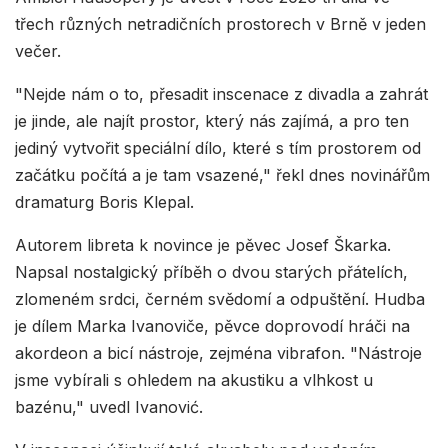
třech různých netradičních prostorech v Brně v jeden
večer.
"Nejde nám o to, přesadit inscenace z divadla a zahrát
je jinde, ale najít prostor, který nás zajímá, a pro ten
jediný vytvořit speciální dílo, které s tím prostorem od
začátku počítá a je tam vsazené," řekl dnes novinářům
dramaturg Boris Klepal.
Autorem libreta k novince je pěvec Josef Škarka.
Napsal nostalgický příběh o dvou starých přátelích,
zlomeném srdci, černém svědomí a odpuštění. Hudba
je dílem Marka Ivanoviče, pěvce doprovodí hráči na
akordeon a bicí nástroje, zejména vibrafon. "Nástroje
jsme vybírali s ohledem na akustiku a vlhkost u
bazénu," uvedl Ivanović.