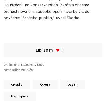
'liduškách', na konzervatořích. Zkrátka chceme
přenést nová díla soudobé operní tvorby víc do
povědomí českého publika," uvedl Škarka.
Líbí se mi
0
Vydáno dne:
11.09.2018
,
13:09
Zdroj:
Brňan (NEP) čtk
divadlo
Opera
bazén
Hausopera