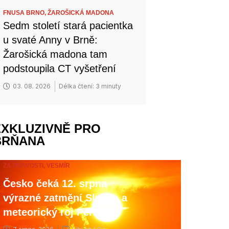
FNUSA BRNO,
ŽAROŠICKÁ MADONA
Sedm století stará pacientka
u svaté Anny v Brně:
Žarošická madona tam
podstoupila CT vyšetření
03. 08. 2026
Délka čtení: 3 minuty
EXKLUZIVNĚ PRO
BRŇANA
ZAJÍMAVOSTI,
VESMÍR
Česko čeká 12. srpna
výrazné zatmění Slunce a
meteorický roj Perseid