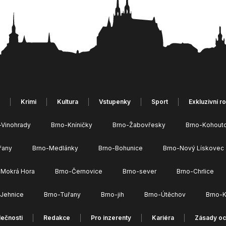
Krimi
Kultura
Vstupenky
Sport
Exkluzivní r
-Vinohrady
Brno-Kníničky
Brno-Žabovřesky
Brno-Kohout
řany
Brno-Medlánky
Brno-Bohunice
Brno-Nový Lískovec
 Mokrá Hora
Brno-Černovice
Brno-sever
Brno-Chrlice
-Jehnice
Brno-Tuřany
Brno-jih
Brno-Útěchov
Brno-K
ečnosti
Redakce
Pro inzerenty
Kariéra
Zásady oc