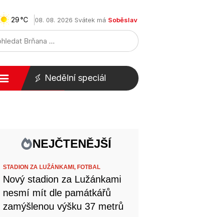
29
08. 08. 2026 Svátek má
Soběslav
Nedělní speciál
NEJČTENĚJŠÍ
STADION ZA LUŽÁNKAMI,
FOTBAL
Nový stadion za Lužánkami
nesmí mít dle památkářů
zamýšlenou výšku 37 metrů