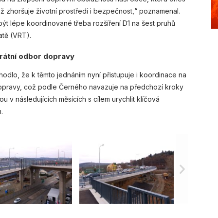
ož zhoršuje životní prostředí i bezpečnost,“ poznamenal.
ýt lépe koordinované třeba rozšíření D1 na šest pruhů
atě (VRT).
trátní odbor dopravy
odlo, že k těmto jednáním nyní přistupuje i koordinace na
opravy, což podle Černého navazuje na předchozí kroky
ou v následujících měsících s cílem urychlit klíčová
.