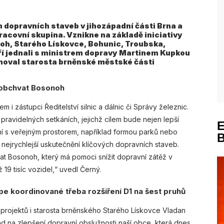
 dopravních staveb v jihozápadní části Brna a
racovní skupina. Vznikne na základě iniciativy
oh, Starého Lískovce, Bohunic, Troubska,
ří jednali s ministrem dopravy Martinem Kupkou
rmoval starosta brněnské městské části
e obchvat Bosonoh
m i zástupci Ředitelství silnic a dálnic či Správy železnic.
avidelných setkáních, jejichž cílem bude nejen lepší
ení s veřejným prostorem, například formou parků nebo
nejrychlejší uskutečnění klíčových dopravních staveb.
vat Bosonoh, který má pomoci snížit dopravní zátěž v
19 tisíc vozidel,“ uvedl Černý.
pe koordinované třeba rozšíření D1 na šest pruhů
projektů i starosta brněnského Starého Lískovce Vladan
d na zlepšení dopravní obslužnosti naší obce, která dnes