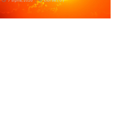
7 srpna, 2026
Líbí se (
0 )