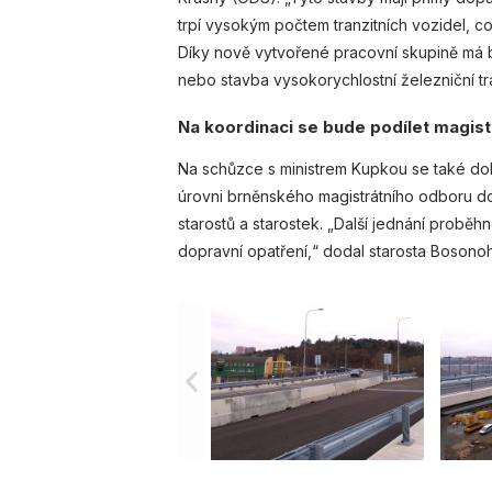
trpí vysokým počtem tranzitních vozidel, c
Díky nově vytvořené pracovní skupině má b
nebo stavba vysokorychlostní železniční tr
Na koordinaci se bude podílet magis
Na schůzce s ministrem Kupkou se také doh
úrovni brněnského magistrátního odboru d
starostů a starostek. „Další jednání proběhn
dopravní opatření,“ dodal starosta Bosonoh