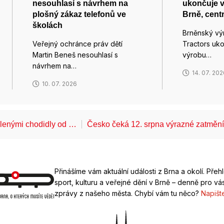
nesouhlasí s návrhem na
ukončuje v
plošný zákaz telefonů ve
Brně, cent
školách
Brněnský vý
Veřejný ochránce práv dětí
Tractors uk
Martin Beneš nesouhlasí s
výrobu…
návrhem na…
14. 07. 20
10. 07. 2026
álenými chodidly od …
Česko čeká 12. srpna výrazné zatměn
Přinášíme vám aktuální události z Brna a okolí. Přeh
sport, kulturu a veřejné dění v Brně – denně pro vás
zprávy z našeho města. Chybí vám tu něco?
Napišt