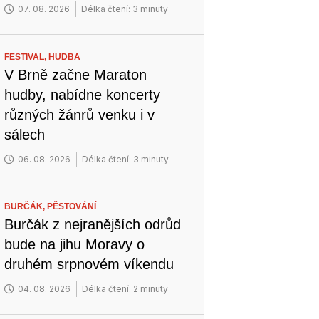
07. 08. 2026
Délka čtení: 3 minuty
FESTIVAL,
HUDBA
V Brně začne Maraton
hudby, nabídne koncerty
různých žánrů venku i v
sálech
06. 08. 2026
Délka čtení: 3 minuty
BURČÁK,
PĚSTOVÁNÍ
Burčák z nejranějších odrůd
bude na jihu Moravy o
druhém srpnovém víkendu
04. 08. 2026
Délka čtení: 2 minuty