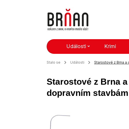
Události
Krimi
Stalo se
Události
Starostové z Brna a 
Starostové z Brna a o
dopravním stavbám 