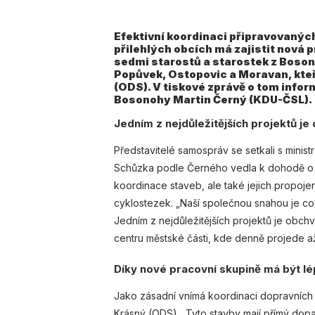
Efektivní koordinaci připravovaných
přilehlých obcích má zajistit nová p
sedmi starostů a starostek z Boson
Popůvek, Ostopovic a Moravan, kte
(ODS). V tiskové zprávě o tom info
Bosonohy Martin Černý (KDU-ČSL).
Jedním z nejdůležitějších projektů j
Představitelé samospráv se setkali s ministre
Schůzka podle Černého vedla k dohodě o pr
koordinace staveb, ale také jejich propoj
cyklostezek. „Naší společnou snahou je co 
Jedním z nejdůležitějších projektů je obch
centru městské části, kde denně projede až 
Díky nové pracovní skupině má být lé
Jako zásadní vnímá koordinaci dopravních 
Krásný (ODS). „Tyto stavby mají přímý dopa