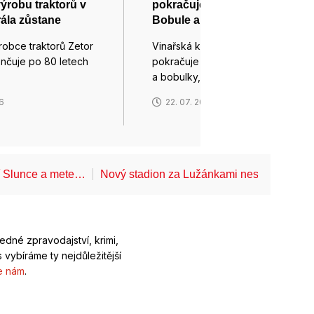
ýrobu traktorů v
pokračuje čtvrtým dílem
rála zůstane
Bobule a bobulky
robce traktorů Zetor
Vinařská komedie Bobule
ončuje po 80 letech
pokračuje čtvrtým dílem Bobule
a bobulky, ve…
26
22. 07. 2026
í Slunce a mete…
Nový stadion za Lužánkami nesmí mít dle
ledné zpravodajství, krimi,
 vybíráme ty nejdůležitější
e nám
.