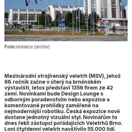
Foto:
redakce (archiv)
Mezinárodní strojírenský veletrh (MSV), jehož
66. ročník začne v úterý na brněnském
výstavišti, letos představí 1356 firem ze 42
zemí. Novinkami bude Design Lounge s
odborným poradenstvím nebo expozice a
komentované prohlídky zaměřené na
nejmodernější robotiku. Česká expozice nově
dostane jednotný vizuální styl. Novinářům to
dnes řekli zástupci pořádajících Veletrhů Brno.
Loni čtyřdenní veletrh navštívilo 55.000 lidí.