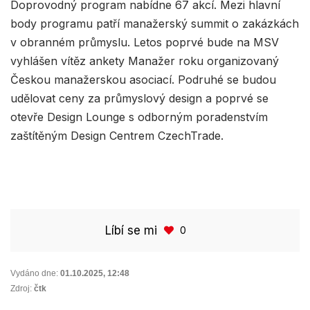
Doprovodný program nabídne 67 akcí. Mezi hlavní
body programu patří manažerský summit o zakázkách
v obranném průmyslu. Letos poprvé bude na MSV
vyhlášen vítěz ankety Manažer roku organizovaný
Českou manažerskou asociací. Podruhé se budou
udělovat ceny za průmyslový design a poprvé se
otevře Design Lounge s odborným poradenstvím
zaštítěným Design Centrem CzechTrade.
Líbí se mi
0
Vydáno dne:
01.10.2025
,
12:48
Zdroj:
čtk