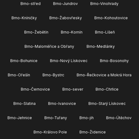
Brno-střed
Brno-Jundrov
Brno-Vinohrady
Brno-Kníničky
Brno-Žabovřesky
Brno-Kohoutovice
Brno-Žebětín
Brno-Komín
Brno-Líšeň
Brno-Maloměřice a Obřany
Brno-Medlánky
Brno-Bohunice
Brno-Nový Lískovec
Brno-Bosonohy
Brno-Ořešín
Brno-Bystrc
Brno-Řečkovice a Mokrá Hora
Brno-Černovice
Brno-sever
Brno-Chrlice
Brno-Slatina
Brno-Ivanovice
Brno-Starý Lískovec
Brno-Jehnice
Brno-Tuřany
Brno-jih
Brno-Útěchov
Brno-Královo Pole
Brno-Židenice