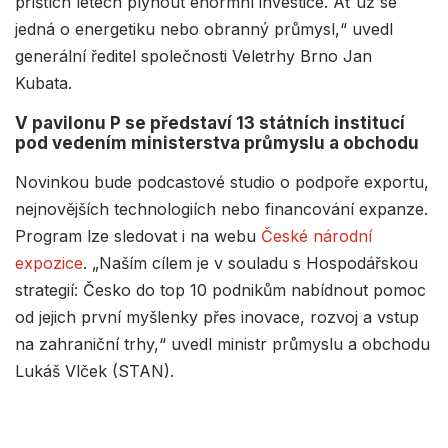
příštích letech plynout enormní investice. Ať už se
jedná o energetiku nebo obranný průmysl,“ uvedl
generální ředitel společnosti Veletrhy Brno Jan
Kubata.
V pavilonu P se představí 13 státních institucí
pod vedením ministerstva průmyslu a obchodu
Novinkou bude podcastové studio o podpoře exportu,
nejnovějších technologiích nebo financování expanze.
Program lze sledovat i na webu
České národní
expozice
. „Naším cílem je v souladu s Hospodářskou
strategií: Česko do top 10 podnikům nabídnout pomoc
od jejich první myšlenky přes inovace, rozvoj a vstup
na zahraniční trhy,“ uvedl ministr průmyslu a obchodu
Lukáš Vlček (STAN).