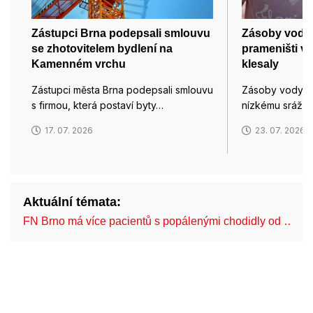
Zástupci Brna podepsali smlouvu
Zásoby vody 
se zhotovitelem bydlení na
prameništi v 
Kamenném vrchu
klesaly
Zástupci města Brna podepsali smlouvu
Zásoby vody pr
s firmou, která postaví byty…
nízkému srážk
17. 07. 2026
23. 07. 2026
Aktuální témata:
FN Brno má více pacientů s popálenými chodidly od …