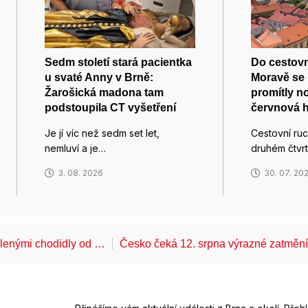
Sedm století stará pacientka
Do cestovn
u svaté Anny v Brně:
Moravě se 
Žarošická madona tam
promítly n
podstoupila CT vyšetření
červnová 
Je jí víc než sedm set let,
Cestovní ruc
nemluví a je…
druhém čtvrtl
3. 08. 2026
30. 07. 20
álenými chodidly od …
Česko čeká 12. srpna výrazné zatměn