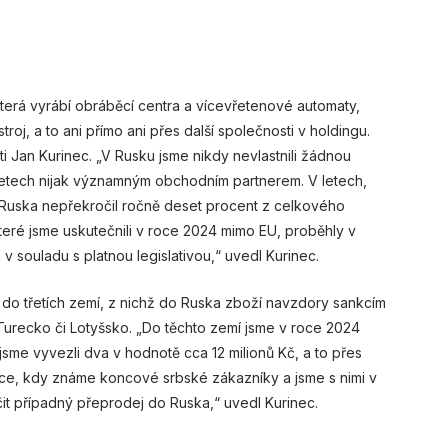
erá vyrábí obráběcí centra a vícevřetenové automaty,
roj, a to ani přímo ani přes další společnosti v holdingu.
ti Jan Kurinec. „V Rusku jsme nikdy nevlastnili žádnou
letech nijak významným obchodním partnerem. V letech,
Ruska nepřekročil ročně deset procent z celkového
teré jsme uskutečnili v roce 2024 mimo EU, proběhly v
 v souladu s platnou legislativou,“ uvedl Kurinec.
i do třetích zemí, z nichž do Ruska zboží navzdory sankcím
Turecko či Lotyšsko. „Do těchto zemí jsme v roce 2024
sme vyvezli dva v hodnotě cca 12 milionů Kč, a to přes
, kdy známe koncové srbské zákazníky a jsme s nimi v
t případný přeprodej do Ruska,“ uvedl Kurinec.