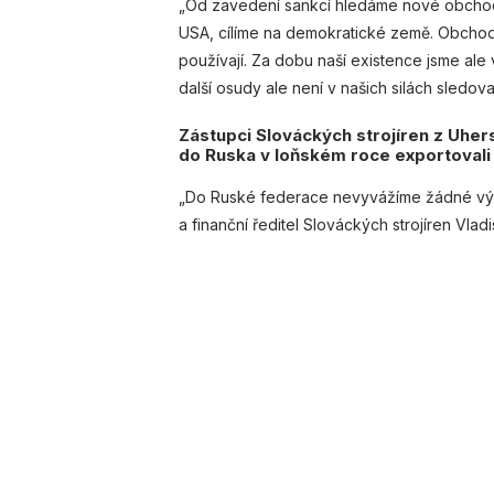
„Od zavedení sankcí hledáme nové obchodní 
USA, cílíme na demokratické země. Obchodu
používají. Za dobu naší existence jsme ale vy
další osudy ale není v našich silách sledovat
Zástupci Slováckých strojíren z Uher
do Ruska v loňském roce exportovali
„Do Ruské federace nevyvážíme žádné výrob
a finanční ředitel Slováckých strojíren Vlad