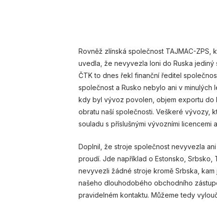
Rovněž zlínská společnost TAJMAC-ZPS, kt
uvedla, že nevyvezla loni do Ruska jediný st
ČTK to dnes řekl finanční ředitel společnos
společnost a Rusko nebylo ani v minulých 
kdy byl vývoz povolen, objem exportu do 
obratu naší společnosti. Veškeré vývozy, k
souladu s příslušnými vývozními licencemi a
Doplnil, že stroje společnost nevyvezla an
proudí. Jde například o Estonsko, Srbsko, 
nevyvezli žádné stroje kromě Srbska, kam j
našeho dlouhodobého obchodního zástupce
pravidelném kontaktu. Můžeme tedy vylouči