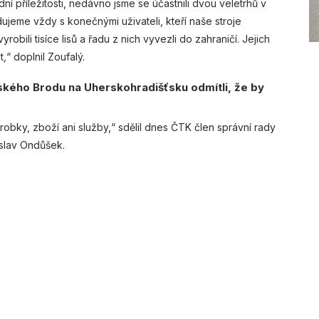
příležitosti, nedávno jsme se účastnili dvou veletrhů v
jeme vždy s konečnými uživateli, kteří naše stroje
robili tisíce lisů a řadu z nich vyvezli do zahraničí. Jejich
,“ doplnil Zoufalý.
ského Brodu na Uherskohradišťsku odmítli, že by
ky, zboží ani služby,“ sdělil dnes ČTK člen správní rady
islav Ondůšek.