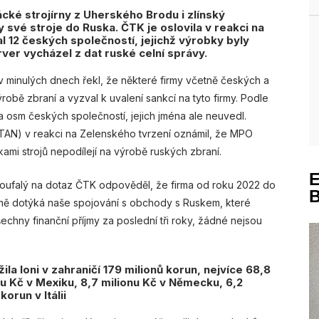
cké strojírny z Uherského Brodu i zlínský
své stroje do Ruska. ČTK je oslovila v reakci na
l 12 českých společností, jejichž výrobky byly
ver vycházel z dat ruské celní správy.
v minulých dnech řekl, že některé firmy včetně českých a
obě zbraní a vyzval k uvalení sankcí na tyto firmy. Podle
 osm českých společností, jejich jména ale neuvedl.
TAN) v reakci na Zelenského tvrzení oznámil, že MPO
ami strojů nepodílejí na výrobě ruských zbraní.
ří Zoufalý na dotaz ČTK odpověděl, že firma od roku 2022 do
mě dotýká naše spojování s obchody s Ruskem, které
chny finanční příjmy za poslední tři roky, žádné nejsou
la loni v zahraničí 179 milionů korun, nejvíce 68,8
nu Kč v Mexiku, 8,7 milionu Kč v Německu, 6,2
orun v Itálii