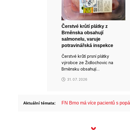
Čerstvé krůtí plátky z
Brněnska obsahují
salmonelu, varuje
potravinářská inspekce
Čerstvé krůtí prsní plátky
výrobce ze Židlochovic na
Brněnsku obsahují…
31. 07. 2026
FN Brno má více pacientů s pop
Aktuální témata: