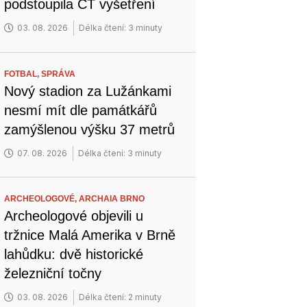
podstoupila CT vyšetření
03. 08. 2026
Délka čtení: 3 minuty
FOTBAL,
SPRÁVA
Nový stadion za Lužánkami
nesmí mít dle památkářů
zamýšlenou výšku 37 metrů
07. 08. 2026
Délka čtení: 3 minuty
ARCHEOLOGOVÉ,
ARCHAIA BRNO
Archeologové objevili u
tržnice Malá Amerika v Brně
lahůdku: dvě historické
železniční točny
03. 08. 2026
Délka čtení: 2 minuty