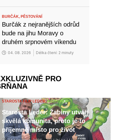
BURČÁK,
PĚSTOVÁNÍ
Burčák z nejranějších odrůd
bude na jihu Moravy o
druhém srpnovém víkendu
04. 08. 2026
Délka čtení: 2 minuty
EXKLUZIVNĚ PRO
BRŇANA
STAROSTA FILIP LEDER,
ROZHOVOR
Starosta Leder: Žabiny utváří
skvělá komunita, proto je to
příjemné místo pro život