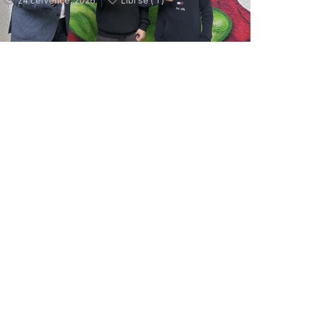
24 července, 2026
Líbí se (
1 )