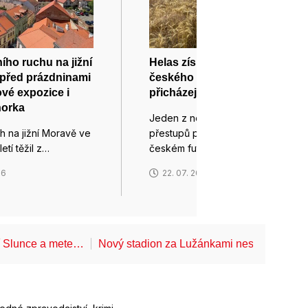
ího ruchu na jižní
Helas získal dvě hvězdy
před prázdninami
českého futsalu. Do Brna
ové expozice i
přicházejí Záruba a Seidler
horka
Jeden z nejvýraznějších
h na jižní Moravě ve
přestupů posledních let v
etí těžil z…
českém futsalu je…
26
22. 07. 2026
í Slunce a mete…
Nový stadion za Lužánkami nesmí mít dle