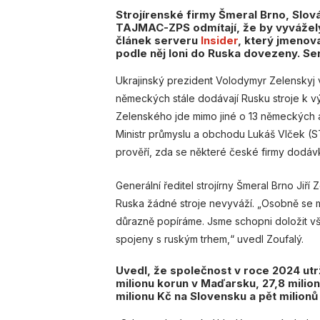
Strojírenské firmy Šmeral Brno, Slová
TAJMAC-ZPS odmítají, že by vyvážely 
článek serveru
Insider
, který jmenova
podle něj loni do Ruska dovezeny. Ser
Ukrajinský prezident Volodymyr Zelenskyj 
německých stále dodávají Rusku stroje k výr
Zelenského jde mimo jiné o 13 německých a
Ministr průmyslu a obchodu Lukáš Vlček (S
prověří, zda se některé české firmy dodávk
Generální ředitel strojírny Šmeral Brno Ji
Ruska žádné stroje nevyváží. „Osobně se 
důrazně popíráme. Jsme schopni doložit vše
spojeny s ruským trhem,“ uvedl Zoufalý.
Uvedl, že společnost v roce 2024 utrži
milionu korun v Maďarsku, 27,8 milio
milionu Kč na Slovensku a pět milionů k