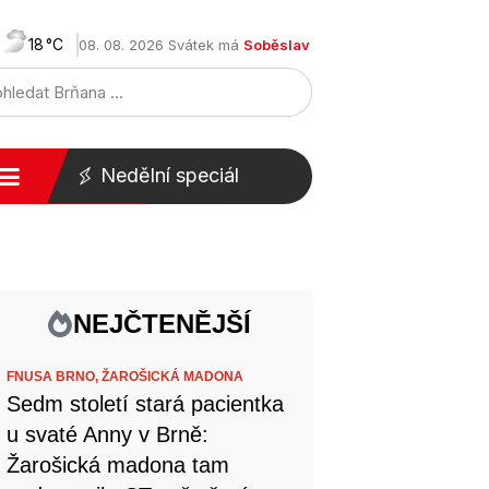
18
08. 08. 2026 Svátek má
Soběslav
Nedělní speciál
NEJČTENĚJŠÍ
FNUSA BRNO,
ŽAROŠICKÁ MADONA
Sedm století stará pacientka
u svaté Anny v Brně:
Žarošická madona tam