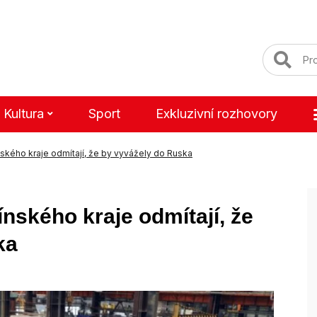
Kultura
Sport
Exkluzivní rozhovory
línského kraje odmítají, že by vyvážely do Ruska
línského kraje odmítají, že
ka