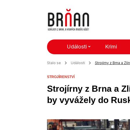
Události
Krimi
Stalo se
Události
Strojírny z Brna a Z
STROJÍRENSTVÍ
Strojírny z Brna a Z
by vyvážely do Rus